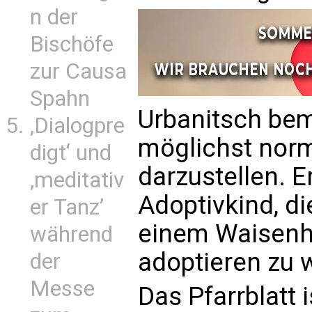
n der
Bischöfe
zur Causa
Spahn
Urbanitsch bem
‚Dialogpre
möglichst norm
digt‘ und
darzustellen. E
‚meditativ
Adoptivkind, d
er Tanz’
einem Waisenha
während
adoptieren zu 
der
Messe
Das Pfarrblatt 