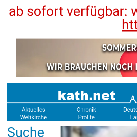
ab sofort verfügbar: 
ht
Suche