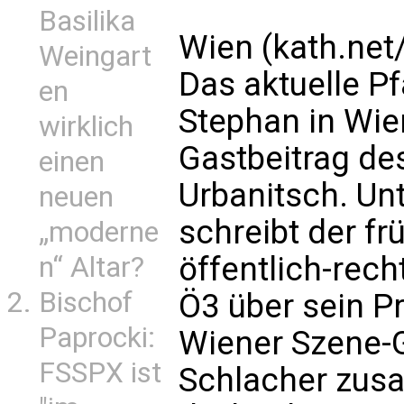
Basilika
Wien (kath.net/
Weingart
Das aktuelle Pf
en
Stephan in Wie
wirklich
Gastbeitrag de
einen
Urbanitsch. Unt
neuen
schreibt der f
„moderne
öffentlich-rech
n“ Altar?
Bischof
Ö3 über sein Pr
Paprocki:
Wiener Szene-
FSSPX ist
Schlacher zus