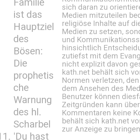
Familie
sich daran zu orientie
ist das
Medien mitzuteilen be
religiöse Inhalte auf 
Hauptziel
Medien zu setzen, sond
des
und Kommunikationsst
hinsichtlich Entscheid
Bösen:
zutiefst mit dem Eva
Die
nicht explizit davon ge
kath.net behält sich v
prophetis
Normen verletzen, den
che
dem Ansehen des Mediu
Benutzer können diesfa
Warnung
Zeitgründen kann über
des hl.
Kommentaren keine Ko
behält sich kath.net vo
Scharbel
zur Anzeige zu bringen
'Du hast