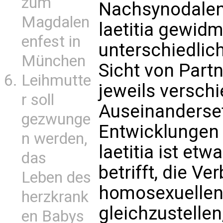
zum
Nachsynodalen
Magdalen
laetitia gewid
enfest in
unterschiedlic
München
Sicht von Partn
Leihmutte
jeweils verschi
r soll
Auseinanderse
gezwunge
Entwicklungen f
n werden,
laetitia ist et
das
betrifft, die V
Leben des
homosexuellen
herzkrank
gleichzustellen,
en Babys