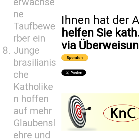
erwachse
ne
Ihnen hat der A
Taufbewe
helfen Sie kath
rber ein
via Überweisun
Junge
brasilianis
che
Katholike
n hoffen
auf mehr
Glaubensl
ehre und