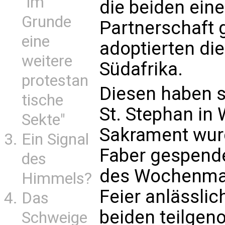
"im
die beiden eine
Grunde
Partnerschaft 
eine
adoptierten di
weitere
Südafrika.
protestan
Diesen haben s
tische
St. Stephan in 
Sekte"
Sakrament wur
Ein Signal
Faber gespende
des
des Wochenma
Himmels?
Feier anlässlic
Das
beiden teilge
Schweige