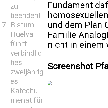
Fundament daf
zu
homosexuellen
beenden!
und dem Plan G
Bistum
Familie Analog
Huelva
führt
nicht in einem 
verbindlic
hes
Screenshot Pfa
zweijährig
es
Katechu
menat für