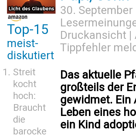
30. September
Lesermeinung
Top-15
Druckansicht
|
meist-
Tippfehler mel
diskutiert
Streit
Das aktuelle Pf
kocht
großteils der En
hoch:
gewidmet. Ein 
Braucht
Leben eines ho
die
ein Kind adopti
barocke