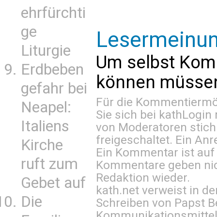
ehrfürchti
ge
Lesermeinu
Liturgie
Um selbst Kom
Erdbeben
können müssen 
gefahr bei
Für die Kommentiermög
Neapel:
Sie sich bei
kathLogin 
Italiens
von Moderatoren stich
freigeschaltet. Ein Anr
Kirche
Ein Kommentar ist auf
ruft zum
Kommentare geben nic
Redaktion wieder.
Gebet auf
kath.net verweist in
Die
Schreiben von Papst B
Kommunikationsmittel 