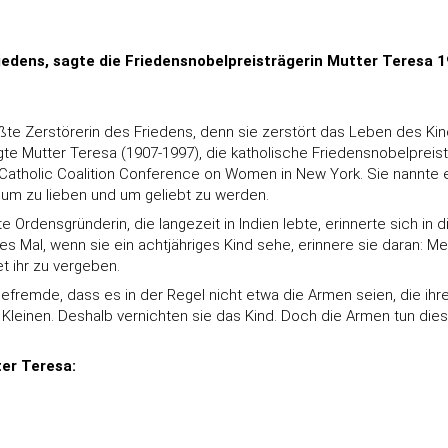
iedens, sagte die Friedensnobelpreisträgerin Mutter Teresa 198
ößte Zerstörerin des Friedens, denn sie zerstört das Leben des Ki
sagte Mutter Teresa (1907-1997), die katholische Friedensnobelpreis
atholic Coalition Conference on Women in New York. Sie nannte es 
um zu lieben und um geliebt zu werden.
e Ordensgründerin, die langezeit in Indien lebte, erinnerte sich in d
es Mal, wenn sie ein achtjähriges Kind sehe, erinnere sie daran: Mei
t ihr zu vergeben.
efremde, dass es in der Regel nicht etwa die Armen seien, die ihr
leinen. Deshalb vernichten sie das Kind. Doch die Armen tun die
er Teresa: