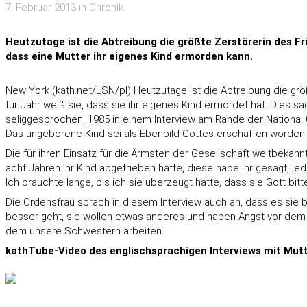
7. Februar 2013 in Chronik
Heutzutage ist die Abtreibung die größte Zerstörerin des Fr
dass eine Mutter ihr eigenes Kind ermorden kann.
New York (kath.net/LSN/pl) Heutzutage ist die Abtreibung die gr
für Jahr weiß sie, dass sie ihr eigenes Kind ermordet hat. Dies 
seliggesprochen, 1985 in einem Interview am Rande der National C
Das ungeborene Kind sei als Ebenbild Gottes erschaffen worden 
Die für ihren Einsatz für die Ärmsten der Gesellschaft weltbekannt
acht Jahren ihr Kind abgetrieben hatte, diese habe ihr gesagt, jed
Ich brauchte lange, bis ich sie überzeugt hatte, dass sie Gott bitte
Die Ordensfrau sprach in diesem Interview auch an, dass es sie b
besser geht, sie wollen etwas anderes und haben Angst vor dem K
dem unsere Schwestern arbeiten.
kathTube-Video des englischsprachigen Interviews mit Mutt