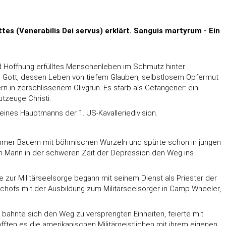
s (Venerabilis Dei servus) erklärt. Sanguis martyrum - Ein
und Hoffnung erfülltes Menschenleben im Schmutz hinter
zu Gott, dessen Leben von tiefem Glauben, selbstlosem Opfermut
n in zerschlissenem Olivgrün. Es starb als Gefangener: ein
tzeuge Christi.
 eines Hauptmanns der 1. US-Kavalleriedivision.
frommer Bauern mit böhmischen Wurzeln und spürte schon in jungen
gen Mann in der schweren Zeit der Depression den Weg ins
 zur Militärseelsorge begann mit seinem Dienst als Priester der
ischofs mit der Ausbildung zum Militärseelsorger in Camp Wheeler,
, bahnte sich den Weg zu versprengten Einheiten, feierte mit
fften es die amerikanischen Militärgeistlichen mit ihrem eigenen