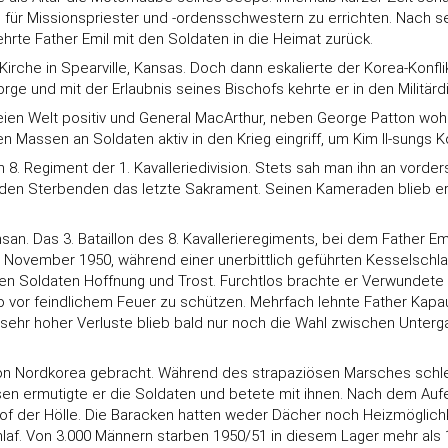
 für Missionspriester und -ordensschwestern zu errichten. Nach 
rte Father Emil mit den Soldaten in die Heimat zurück.
irche in Spearville, Kansas. Doch dann eskalierte der Korea-Konfli
rge und mit der Erlaubnis seines Bischofs kehrte er in den Militärd
reien Welt positiv und General MacArthur, neben George Patton woh
nen Massen an Soldaten aktiv in den Krieg eingriff, um Kim Il-sungs
im 8. Regiment der 1. Kavalleriedivision. Stets sah man ihn an vorde
den Sterbenden das letzte Sakrament. Seinen Kameraden blieb er c
n. Das 3. Bataillon des 8. Kavallerieregiments, bei dem Father Em
November 1950, während einer unerbittlich geführten Kesselschlacht
Soldaten Hoffnung und Trost. Furchtlos brachte er Verwundete i
 vor feindlichem Feuer zu schützen. Mehrfach lehnte Father Kapaun e
hr hoher Verluste blieb bald nur noch die Wahl zwischen Untergan
on Nordkorea gebracht. Während des strapaziösen Marsches schlep
en ermutigte er die Soldaten und betete mit ihnen. Nach dem Auf
hof der Hölle. Die Baracken hatten weder Dächer noch Heizmöglichk
laf. Von 3.000 Männern starben 1950/51 in diesem Lager mehr als 1