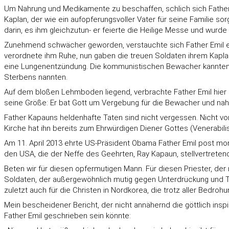
Um Nahrung und Medikamente zu beschaffen, schlich sich Father E
Kaplan, der wie ein aufopferungsvoller Vater für seine Familie 
darin, es ihm gleichzutun- er feierte die Heilige Messe und wur
Zunehmend schwächer geworden, verstauchte sich Father Emil eine
verordnete ihm Ruhe, nun gaben die treuen Soldaten ihrem Kaplan G
eine Lungenentzündung. Die kommunistischen Bewacher kannten ke
Sterbens nannten.
Auf dem bloßen Lehmboden liegend, verbrachte Father Emil hier 
seine Größe: Er bat Gott um Vergebung für die Bewacher und nah
Father Kapauns heldenhafte Taten sind nicht vergessen. Nicht von
Kirche hat ihn bereits zum Ehrwürdigen Diener Gottes (Venerabilis
Am 11. April 2013 ehrte US-Präsident Obama Father Emil post mor
den USA, die der Neffe des Geehrten, Ray Kapaun, stellvertretend 
Beten wir für diesen opfermutigen Mann. Für diesen Priester, der 
Soldaten, der außergewöhnlich mutig gegen Unterdrückung und Ty
zuletzt auch für die Christen in Nordkorea, die trotz aller Bedroh
Mein bescheidener Bericht, der nicht annähernd die göttlich ins
Father Emil geschrieben sein könnte: