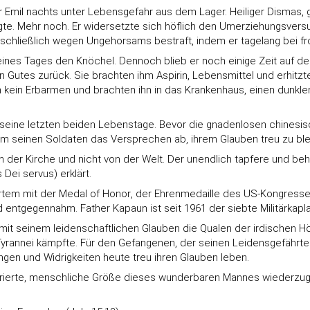
mil nachts unter Lebensgefahr aus dem Lager. Heiliger Dismas, gut
sorgte. Mehr noch. Er widersetzte sich höflich den Umerziehungsv
de schließlich wegen Ungehorsams bestraft, indem er tagelang bei 
s Tages den Knöchel. Dennoch blieb er noch einige Zeit auf den Be
utes zurück. Sie brachten ihm Aspirin, Lebensmittel und erhitzten 
in Erbarmen und brachten ihn in das Krankenhaus, einen dunklen
seine letzten beiden Lebenstage. Bevor die gnadenlosen chinesis
m seinen Soldaten das Versprechen ab, ihrem Glauben treu zu ble
 der Kirche und nicht von der Welt. Der unendlich tapfere und beh
 Dei servus) erklärt.
tem mit der Medal of Honor, der Ehrenmedaille des US-Kongresses
entgegennahm. Father Kapaun ist seit 1961 der siebte Militärkaplan,
mit seinem leidenschaftlichen Glauben die Qualen der irdischen Höl
rannei kämpfte. Für den Gefangenen, der seinen Leidensgefährten
ungen und Widrigkeiten heute treu ihren Glauben leben.
pirierte, menschliche Größe dieses wunderbaren Mannes wiederzuge