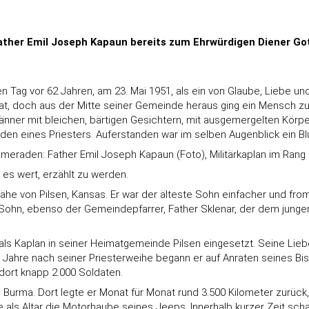
ther Emil Joseph Kapaun bereits zum Ehrwürdigen Diener Gotte
en Tag vor 62 Jahren, am 23. Mai 1951, als ein von Glaube, Liebe 
imat, doch aus der Mitte seiner Gemeinde heraus ging ein Mensch 
Männer mit bleichen, bärtigen Gesichtern, mit ausgemergelten Körper
nden eines Priesters. Auferstanden war im selben Augenblick ein Blu
Kameraden: Father Emil Joseph Kapaun (Foto), Militärkaplan im Rang
 es wert, erzählt zu werden.
r Nähe von Pilsen, Kansas. Er war der älteste Sohn einfacher und 
en Sohn, ebenso der Gemeindepfarrer, Father Sklenar, der dem jun
ls Kaplan in seiner Heimatgemeinde Pilsen eingesetzt. Seine Liebe
ier Jahre nach seiner Priesterweihe begann er auf Anraten seines B
dort knapp 2.000 Soldaten.
nd Burma. Dort legte er Monat für Monat rund 3.500 Kilometer zurück
 als Altar die Motorhaube seines Jeeps. Innerhalb kurzer Zeit scha