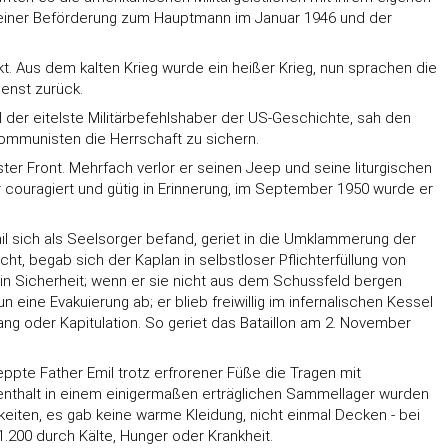
seiner Beförderung zum Hauptmann im Januar 1946 und der
kt. Aus dem kalten Krieg wurde ein heißer Krieg, nun sprachen die
ienst zurück.
l der eitelste Militärbefehlshaber der US-Geschichte, sah den
 Kommunisten die Herrschaft zu sichern.
rster Front. Mehrfach verlor er seinen Jeep und seine liturgischen
ouragiert und gütig in Erinnerung, im September 1950 wurde er
il sich als Seelsorger befand, geriet in die Umklammerung der
, begab sich der Kaplan in selbstloser Pflichterfüllung von
n Sicherheit; wenn er sie nicht aus dem Schussfeld bergen
ine Evakuierung ab; er blieb freiwillig im infernalischen Kessel
g oder Kapitulation. So geriet das Bataillon am 2. November
pte Father Emil trotz erfrorener Füße die Tragen mit
enthalt in einem einigermaßen erträglichen Sammellager wurden
eiten, es gab keine warme Kleidung, nicht einmal Decken - bei
.200 durch Kälte, Hunger oder Krankheit.