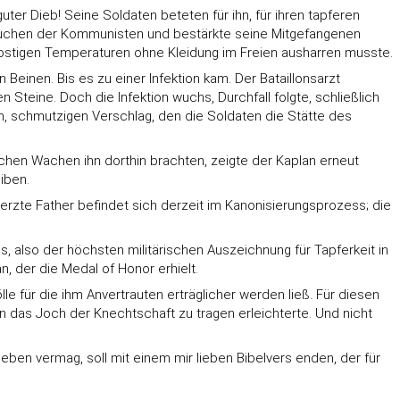
er Dieb! Seine Soldaten beteten für ihn, für ihren tapferen
ersuchen der Kommunisten und bestärkte seine Mitgefangenen
frostigen Temperaturen ohne Kleidung im Freien ausharren musste.
inen. Bis es zu einer Infektion kam. Der Bataillonsarzt
Steine. Doch die Infektion wuchs, Durchfall folgte, schließlich
, schmutzigen Verschlag, den die Soldaten die Stätte des
chen Wachen ihn dorthin brachten, zeigte der Kaplan erneut
iben.
erzte Father befindet sich derzeit im Kanonisierungsprozess; die
, also der höchsten militärischen Auszeichnung für Tapferkeit in
 der die Medal of Honor erhielt.
le für die ihm Anvertrauten erträglicher werden ließ. Für diesen
 das Joch der Knechtschaft zu tragen erleichterte. Und nicht
ben vermag, soll mit einem mir lieben Bibelvers enden, der für