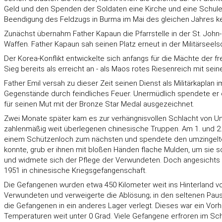
Geld und den Spenden der Soldaten eine Kirche und eine Schule
Beendigung des Feldzugs in Burma im Mai des gleichen Jahres keh
Zunächst übernahm Father Kapaun die Pfarrstelle in der St. John-K
Waffen. Father Kapaun sah seinen Platz erneut in der Militärseelso
Der Korea-Konflikt entwickelte sich anfangs für die Mächte der f
Sieg bereits als erreicht an - als Maos rotes Riesenreich mit sei
Father Emil versah zu dieser Zeit seinen Dienst als Militärkaplan 
Gegenstände durch feindliches Feuer. Unermüdlich spendete er 
für seinen Mut mit der Bronze Star Medal ausgezeichnet.
Zwei Monate später kam es zur verhängnisvollen Schlacht von Unsa
zahlenmäßig weit überlegenen chinesische Truppen. Am 1. und 2. 
einem Schützenloch zum nächsten und spendete den umzingelten 
konnte, grub er ihnen mit bloßen Händen flache Mulden, um sie so
und widmete sich der Pflege der Verwundeten. Doch angesichts se
1951 in chinesische Kriegsgefangenschaft.
Die Gefangenen wurden etwa 450 Kilometer weit ins Hinterland v
Verwundeten und verweigerte die Ablösung; in den seltenen Paus
die Gefangenen in ein anderes Lager verlegt. Dieses war ein Vor
Temperaturen weit unter 0 Grad. Viele Gefangene erfroren im Sch