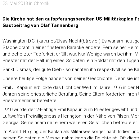
23. Mai 2013 in Chronik
Die Kirche hat den aufopferungsbereiten US-Militärkaplan Fa
Gastbeitrag von Olaf Tannenberg
Washington D.C. (kath.net/
Elsas Nacht(b)revier
) Es war am heutig
Stacheldraht in einer finsteren Baracke endete. Fern seiner He
und beherzter Tapferkeit erfüllt war. Nur Wenige waren bei ihm. 
Priester mit der Haltung eines Soldaten, ein Soldat mit den Tuge
Sankt Dismas, der gute Dieb - so nannten ihn respektvoll seine 
Unsere heutige Folge handelt von seiner Geschichte. Denn sie ist
Emil J. Kapaun erblickte das Licht der Welt im Jahre 1916 in de
Jahren seine priesterliche Berufung. Seine Eltern förderten ihr
Priesterseminar bereitete.
1940 wurde der 24-jährige Emil Kapaun zum Priester geweiht und a
Luftwaffen-Freiwilligenbasis Herington in der Nähe von Pilsen. V
Georgia. Gemeinsam mit einem weiteren Geistlichen betreute er 
Im April 1945 ging der Kaplan als Militärseelsorger nach Indien u
seinen Soldaten die Messe, nahm ihnen die Beichte ab. Oft diente