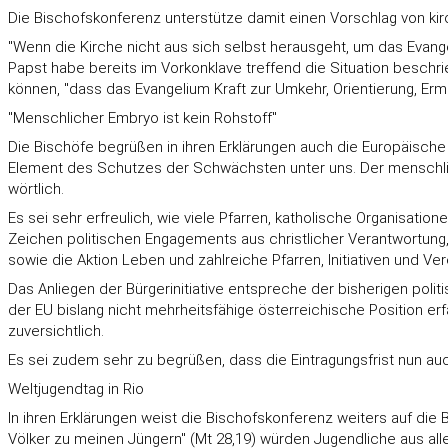
Die Bischofskonferenz unterstütze damit einen Vorschlag von ki
"Wenn die Kirche nicht aus sich selbst herausgeht, um das Evangeli
Papst habe bereits im Vorkonklave treffend die Situation beschr
können, "dass das Evangelium Kraft zur Umkehr, Orientierung, Ermu
"Menschlicher Embryo ist kein Rohstoff"
Die Bischöfe begrüßen in ihren Erklärungen auch die Europäisch
Element des Schutzes der Schwächsten unter uns. Der menschliche
wörtlich.
Es sei sehr erfreulich, wie viele Pfarren, katholische Organisatione
Zeichen politischen Engagements aus christlicher Verantwortung,
sowie die Aktion Leben und zahlreiche Pfarren, Initiativen und Ver
Das Anliegen der Bürgerinitiative entspreche der bisherigen poli
der EU bislang nicht mehrheitsfähige österreichische Position er
zuversichtlich.
Es sei zudem sehr zu begrüßen, dass die Eintragungsfrist nun auch
Weltjugendtag in Rio
In ihren Erklärungen weist die Bischofskonferenz weiters auf die
Völker zu meinen Jüngern" (Mt 28,19) würden Jugendliche aus alle