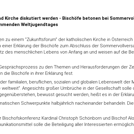
nd Kirche diskutiert werden - Bischöfe betonen bei Sommerv
ommenden Weltjugendtages
aden zu einem "Zukunftsforum" der katholischen Kirche in Österrei
n einer Erklärung der Bischöfe zum Abschluss der Sommervollversam
chutz des menschlichen Lebens von Anfang an und weisen auf die 
ten Gesprächsprozess zu den Themen und Herausforderungen der Zei
 die Bischöfe in ihrer Erklärung fest.
er familialen, beruflichen, sozialen und globalen Lebenswelt der M
ie weltweit". Angesichts großer Umbrüche in der Gesellschaft sol
 gegenüberstehen, bewusst gesucht werden, heißt es in der Erkläru
atischen Schwerpunkte halbjährlich nacheinander behandeln. Die Ei
der Bischofskonferenz Kardinal Christoph Schönborn und Bischof Al
kationsmittel solle die Beteiligung aller Interessierten ermöglicht