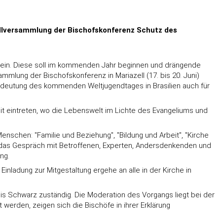
ollversammlung der Bischofskonferenz Schutz des
ch ein. Diese soll im kommenden Jahr beginnen und drängende
mlung der Bischofskonferenz in Mariazell (17. bis 20. Juni)
Bedeutung des kommenden Weltjugendtages in Brasilien auch für
t eintreten, wo die Lebenswelt im Lichte des Evangeliums und
enschen: "Familie und Beziehung", "Bildung und Arbeit", "Kirche
le das Gespräch mit Betroffenen, Experten, Andersdenkenden und
ng.
nladung zur Mitgestaltung ergehe an alle in der Kirche in
ois Schwarz zuständig. Die Moderation des Vorgangs liegt bei der
 werden, zeigen sich die Bischöfe in ihrer Erklärung