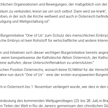
rchlichen Organisationen und Bewegungen, der maßgeblich von der 
um zu verkünden, kreist sie um sich selbst. Dann wird sie krank", z
ieben, in der sich die Kirche weltweit und auch in Österreich bef
tigung und Weltgestaltung ist".
e Bürgerinitiative "One of Us" zum Schutz des menschlichen Embry
 Embryo ist kein Rohstoff für wirtschaftliche und andere Interes
n und Initiativen sich dieser wichtigen Bürgerinitiative bereits anges
 wenn beispielsweise die Katholische Aktion Österreich, der Kath
eine aufrufen, diese Unterschriftenaktion zu unterstützen."
tischen Position Österreichs, wonach keine EU-Mittel für die Vern
fahre nun durch "One of Us" - eine der ersten europaweiten Bürgeri
 in Österreich bis 1. November verlängert wurde, wie dies in den a
 Bedeutung des kommenden Weltjugendtages (23. bis 28. Juli) in Bras
n Teilen der Welt in Rio de Janeiro gemeinsam den christlichen Gl