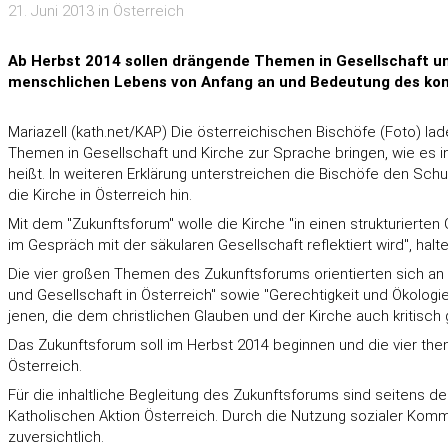
21. Juni 2013 in Österreich
Ab Herbst 2014 sollen drängende Themen in Gesellschaft u
menschlichen Lebens von Anfang an und Bedeutung des k
Mariazell (kath.net/KAP) Die österreichischen Bischöfe (Foto) l
Themen in Gesellschaft und Kirche zur Sprache bringen, wie es i
heißt. In weiteren Erklärung unterstreichen die Bischöfe den S
die Kirche in Österreich hin.
Mit dem "Zukunftsforum" wolle die Kirche "in einen strukturier
im Gespräch mit der säkularen Gesellschaft reflektiert wird", halten
Die vier großen Themen des Zukunftsforums orientierten sich an d
und Gesellschaft in Österreich" sowie "Gerechtigkeit und Ökolog
jenen, die dem christlichen Glauben und der Kirche auch kritisch
Das Zukunftsforum soll im Herbst 2014 beginnen und die vier them
Österreich.
Für die inhaltliche Begleitung des Zukunftsforums sind seitens 
Katholischen Aktion Österreich. Durch die Nutzung sozialer Kommuni
zuversichtlich.