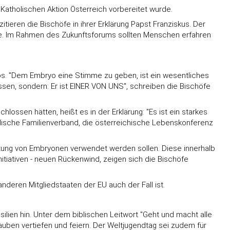
Katholischen Aktion Österreich vorbereitet wurde.
itieren die Bischöfe in ihrer Erklärung Papst Franziskus. Der
inde. Im Rahmen des Zukunftsforums sollten Menschen erfahren
os. "Dem Embryo eine Stimme zu geben, ist ein wesentliches
sen, sondern: Er ist EINER VON UNS", schreiben die Bischöfe
chlossen hätten, heißt es in der Erklärung: "Es ist ein starkes
olische Familienverband, die österreichische Lebenskonferenz
ichtung von Embryonen verwendet werden sollen. Diese innerhalb
nitiativen - neuen Rückenwind, zeigen sich die Bischöfe
nderen Mitgliedstaaten der EU auch der Fall ist.
ilien hin. Unter dem biblischen Leitwort "Geht und macht alle
auben vertiefen und feiern. Der Weltjugendtag sei zudem für