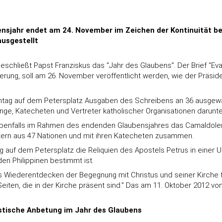
ensjahr endet am 24. November im Zeichen der Kontinuität be
ausgestellt
eschließt Papst Franziskus das "Jahr des Glaubens". Der Brief "Ev
rung, soll am 26. November veröffentlicht werden, wie der Präside
nntag auf dem Petersplatz Ausgaben des Schreibens an 36 ausgewä
e, Katecheten und Vertreter katholischer Organisationen darunter -
ebenfalls im Rahmen des endenden Glaubensjahres das Camaldole
rtern aus 47 Nationen und mit ihren Katecheten zusammen.
f dem Petersplatz die Reliquien des Apostels Petrus in einer Urn
en Philippinen bestimmt ist.
Wiederentdecken der Begegnung mit Christus und seiner Kirche för
Seiten, die in der Kirche präsent sind." Das am 11. Oktober 2012 v
istische Anbetung im Jahr des Glaubens