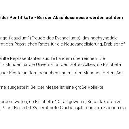
ider Pontifikate - Bei der Abschlussmesse werden auf dem
angelii gaudium" (Freude des Evangeliums), das nachsynodale
nt des Päpstlichen Rates für die Neuevangelisierung, Erzbischof
hlte Repräsentanten aus 18 Ländern überreichen. Die
 stünden für die Universalität des Gottesvolkes, so Fisichella.
nser-Kloster in Rom besuchen und mit den Mönchen beten. Am
e ausgestellt. Bei der Messe ist eine große Kollekte
dern wollen, so Fisichella. "Daran gewöhnt, Krisenfaktoren zu
on Papst Benedikt XVI. eröffnete Glaubensjahr ende im Zeichen der