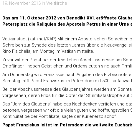
19. November 2013 in Weltkirche
Das am 11. Oktober 2012 von Benedikt XVI. eröffnete Glaub
Petersplatz die Reliquien des Apostels Petrus in einer Urne 
Vatikanstadt (kath.net/KAP) Mit einem Apostolischen Schreiben b
Schreiben zur Synode des letzten Jahres über die Neuevangelisie
Rino Fisichella, am Montag im Vatikan mitteilte.
Zuvor will der Papst bei der feierlichen Abschlussmesse am So
Empfänger - neben Geistlichen und Ordensleuten sind auch Firmling
Am Donnerstag wird Franziskus nach Angaben des Erzbischofs 
Samstag trifft Papst Franziskus im Petersdom mit 500 Taufanwä
Bei der Abschlussmesse des Glaubensjahres werden am Sonntag au
vorgesehen, deren Erlös für die Opfer der Sturmkatastrophe auf d
Das "Jahr des Glaubens" habe das Nachdenken vertiefen und das 
betonen, vergessen wir oft die vielen guten und hoffnungsvollen 
Kontinuität beider Pontifikate, sagte der Kurienerzbischof.
Papst Franziskus leitet im Petersdom die weltweite Euchar