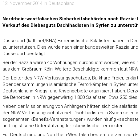
12. November 2014 in Deutschland
Nordrhein-westfälischen Sicherheitsbehörden nach Razzia: 
Verkauf des Diebesguts Dschihadisten in Syrien zu unterstü
Düsseldorf (kath.net/KNA) Extremistische Salafisten haben in De
zu unterstützen. Dies wurde nach einer bundesweiten Razzia un
Düsseldorf bestätigt.
Bei der Razzia waren 40 Wohnungen durchsucht worden, wie es hi
aus dem Großraum Köln. Weitere Beschuldigte kommen laut NRW-I
Der Leiter des NRW-Verfassungsschutzes, Burkhard Freier, erklär
Spendensammlungen islamistische Terrorkämpfer in Syrien unters
Deutschland in Kriegs- und Krisengebiete organisiert haben. Der
die Behörden in NRW gegenwärtig 1.800 Salafisten. Etwa 250 diese
Neben der Missionierung von Anhängern hätten sich die salafist
der NRW-Verfassungsschutzchef. Dschihadisten in Syrien seien i
sogenannten «Benefiz-Veranstaltungen» würden häufig «sechsstel
und logistische Unterstützung für islamistische Terroristen.
Für Deutschland und Nordrhein-Westfalen besteht derzeit nach 