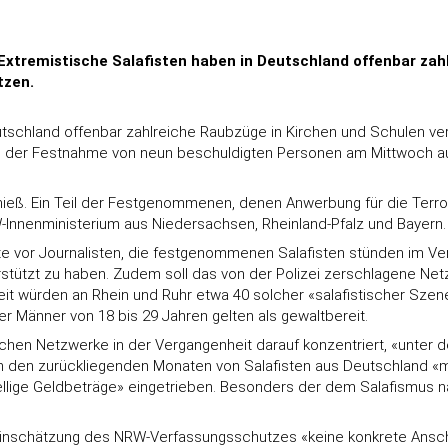
Extremistische Salafisten haben in Deutschland offenbar zah
tzen.
utschland offenbar zahlreiche Raubzüge in Kirchen und Schulen ve
d der Festnahme von neun beschuldigten Personen am Mittwoch au
eß. Ein Teil der Festgenommenen, denen Anwerbung für die Terror
nnenministerium aus Niedersachsen, Rheinland-Pfalz und Bayern.
te vor Journalisten, die festgenommenen Salafisten stünden im Ve
tützt zu haben. Zudem soll das von der Polizei zerschlagene Netz
zeit würden an Rhein und Ruhr etwa 40 solcher «salafistischer Sz
r Männer von 18 bis 29 Jahren gelten als gewaltbereit.
ischen Netzwerke in der Vergangenheit darauf konzentriert, «unte
n den zurückliegenden Monaten von Salafisten aus Deutschland «m
lige Geldbeträge» eingetrieben. Besonders der dem Salafismus nah
Einschätzung des NRW-Verfassungsschutzes «keine konkrete Anschla