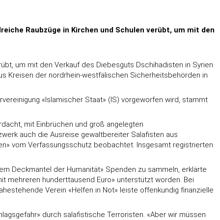
lreiche Raubzüge in Kirchen und Schulen verübt, um mit den
rübt, um mit den Verkauf des Diebesguts Dschihadisten in Syrien
s Kreisen der nordrhein-westfälischen Sicherheitsbehörden in
vereinigung «Islamischer Staat» (IS) vorgeworfen wird, stammt
rdacht, mit Einbrüchen und groß angelegten
werk auch die Ausreise gewaltbereiter Salafisten aus
enen» vom Verfassungsschutz beobachtet. Insgesamt registrierten
r dem Deckmantel der Humanität» Spenden zu sammeln, erklärte
it mehreren hunderttausend Euro» unterstützt worden. Bei
estehende Verein «Helfen in Not» leiste offenkundig finanzielle
gsgefahr» durch salafistische Terroristen. «Aber wir müssen