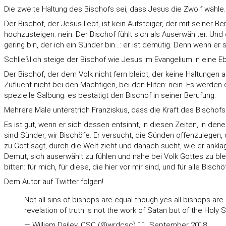
Die zweite Haltung des Bischofs sei, dass Jesus die Zwölf wähle.
Der Bischof, der Jesus liebt, ist kein Aufsteiger, der mit seiner
hochzusteigen: nein. Der Bischof fühlt sich als Auserwählter. Und
gering bin, der ich ein Sünder bin...: er ist demütig. Denn wenn er
Schließlich steige der Bischof wie Jesus im Evangelium in eine Eb
Der Bischof, der dem Volk nicht fern bleibt, der keine Haltungen 
Zuflucht nicht bei den Mächtigen, bei den Eliten: nein. Es werden 
spezielle Salbung: es bestätigt den Bischof in seiner Berufung.
Mehrere Male unterstrich Franziskus, dass die Kraft des Bischofs d
Es ist gut, wenn er sich dessen entsinnt, in diesen Zeiten, in de
sind Sünder, wir Bischöfe. Er versucht, die Sünden offenzulegen,
zu Gott sagt, durch die Welt zieht und danach sucht, wie er ankl
Demut, sich auserwählt zu fühlen und nahe bei Volk Gottes zu bl
bitten: für mich, für diese, die hier vor mir sind, und für alle Bischö
Dem Autor auf Twitter folgen!
Not all sins of bishops are equal though yes all bishops ar
revelation of truth is not the work of Satan but of the Holy Sp
— William Dailey, CSC (@wrdcsc)
11. September 2018