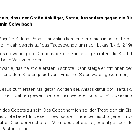
hein, dass der Große Ankläger, Satan, besonders gegen die Bi
Armin Schwibach
Angriffe Satans. Papst Franziskus konzentrierte sich in seiner Pred
 im Jahreskreis auf das Tagesevangelium nach Lukas (Lk 6,12-19)
 es notwendig, drei Grundaspekte in Erinnerung zu rufen: die Kraft
 beim Volk zu bleiben.
wähle, das heißt die ersten Bischöfe. Dann steige er mit ihnen de
 und dem Küstengebiet von Tyrus und Sidon waren gekommen, um ih
esus zum ersten Mal getan worden sei. Anlass dafür bot Franziskus
 vor zehn Jahren geweiht wurden, ein weiterer Kurs für 74 Diözesan
 des Gebets zu sein. Das Gebet nämlich sei der Trost, den ein Bi
Bischöfe betet. In diesem Bewusstsein finde der Bischof jenen Trost 
abe. Dass der Bischof ein Mann des Gebets sei, bestätige auch der 
 Pastoralpläne.