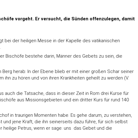
schöfe vorgeht. Er versucht, die Sünden offenzulegen, damit
igt bei der heiligen Messe in der Kapelle des vatikanischen
.
 der Bischöfe bestehe darin, Männer des Gebets zu sein, die
n Berg herab: In der Ebene blieb er mit einer großen Schar seiner
n zu hören und von ihren Krankheiten geheilt zu werden (V.
 auch die Tatsache, dass in dieser Zeit in Rom drei Kurse für
bischöfe aus Missionsgebieten und ein dritter Kurs für rund 140
schof in traurigen Momenten habe. Es gehe darum, zu verstehen,
und jene Kraft, die ihn seinerseits dazu führe, für sich selbst
heilige Petrus, wenn er sage: uns  das Gebet und die