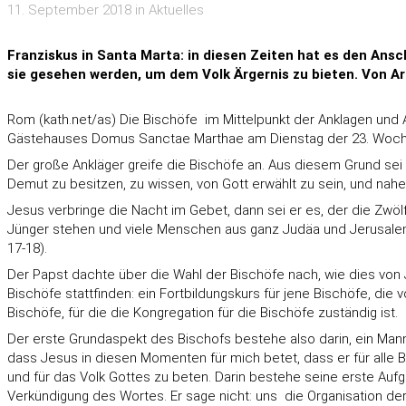
11. September 2018 in Aktuelles
Franziskus in Santa Marta: in diesen Zeiten hat es den Ansc
sie gesehen werden, um dem Volk Ärgernis zu bieten. Von 
Rom (kath.net/as) Die Bischöfe  im Mittelpunkt der Anklagen und 
Gästehauses Domus Sanctae Marthae am Dienstag der 23. Woche
Der große Ankläger greife die Bischöfe an. Aus diesem Grund sei
Demut zu besitzen, zu wissen, von Gott erwählt zu sein, und nahe
Jesus verbringe die Nacht im Gebet, dann sei er es, der die Zwölf 
Jünger stehen und viele Menschen aus ganz Judäa und Jerusalem
17-18).
Der Papst dachte über die Wahl der Bischöfe nach, wie dies von J
Bischöfe stattfinden: ein Fortbildungskurs für jene Bischöfe, die
Bischöfe, für die die Kongregation für die Bischöfe zuständig ist.
Der erste Grundaspekt des Bischofs bestehe also darin, ein Mann
dass Jesus in diesen Momenten für mich betet, dass er für alle 
und für das Volk Gottes zu beten. Darin bestehe seine erste Aufg
Verkündigung des Wortes. Er sage nicht: uns  die Organisation der