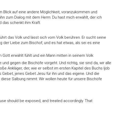
t dem Blick auf eine andere Möglichkeit, voranzukommen und
ihn zum Dialog mit dem Herrn: Du hast mich erwählt, der ich
d das schenkt ihm Kraft.
rührt das Volk und lässt sich vom Volk berühren. Er sucht seine
ung der Liebe zum Bischof, und es hat etwas, als sei es eine
ott erwählt fühlt und ein Mann mitten in seinem Volk:
 und gegen die Bischöfe vorgeht. Und richtig, sie sind da, wir alle
ße Ankläger, der, wie er selbst im ersten Kapitel des Buchs Ijob
as Gebet, jenes Gebet Jesu für ihn und das eigene. Und die
 diese Salbung nimmt. Wir wollen heute für unsere Bischöfe
 abuse should be exposed, and treated accordingly. That