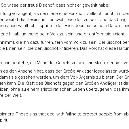
 So wisse der treue Bischof, dass nicht er gewählt habe:
 Berufung vorangeht, als sei diese eine Funktion, vielleicht auch mi
 er besitzt die Gewissheit, auswählt worden zu sein. Und das bringt 
 sich auserwählt fühlt, spürt er den Blick Jesu auf seinem Dasein, un
ene hinab, um nahe beim Volk zu sein, und er entfernt sich nicht:
annimmt, die ihn dazu führen, fern vom Volk zu sein. Der Bischof be
die Eliten sein, die den Bischof kritisieren. Das Volk hat diese Halt
arin bestehe, ein Mann der Gebets zu sein, ein Mann, der sich von G
nen es den Anschein hat, dass der Große Ankläger losgelassen wurde
 damit sie gesehen werden, um dem Volk Ärgernis zu bieten. Der Gro
agen kann. Die Kraft des Bischofs gegen den Großen Ankläger ist d
eiben, ohne zu einem aristokratischen Leben überzugehen, das ihm
fe der Welt.
e sinners. Those sins that deal with failing to protect people from
irit.