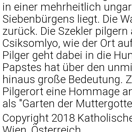
in einer mehrheitlich ung
Siebenbürgens liegt. Die W
zurück. Die Szekler pilgern 
Csiksomlyo, wie der Ort auf
Pilger geht dabei in die H
Papstes hat über den unmit
hinaus große Bedeutung. Z
Pilgerort eine Hommage a
als "Garten der Muttergotte
Copyright 2018 Katholisc
Wien, Österreich