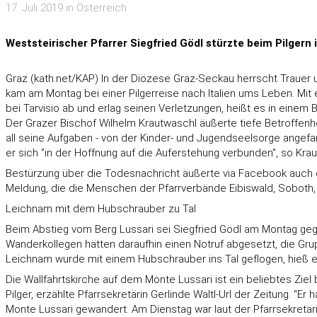
17. Juli 2019 in Österreich
Weststeirischer Pfarrer Siegfried Gödl stürzte beim Pilgern 
Graz (kath.net/KAP) In der Diözese Graz-Seckau herrscht Trauer u
kam am Montag bei einer Pilgerreise nach Italien ums Leben. Mit
bei Tarvisio ab und erlag seinen Verletzungen, heißt es in einem
Der Grazer Bischof Wilhelm Krautwaschl äußerte tiefe Betroffenh
all seine Aufgaben - von der Kinder- und Jugendseelsorge angefa
er sich "in der Hoffnung auf die Auferstehung verbunden", so Kra
Bestürzung über die Todesnachricht äußerte via Facebook auch de
Meldung, die die Menschen der Pfarrverbände Eibiswald, Soboth, 
Leichnam mit dem Hubschrauber zu Tal
Beim Abstieg vom Berg Lussari sei Siegfried Gödl am Montag gegen
Wanderkollegen hätten daraufhin einen Notruf abgesetzt, die Gru
Leichnam wurde mit einem Hubschrauber ins Tal geflogen, hieß es 
Die Wallfahrtskirche auf dem Monte Lussari ist ein beliebtes Ziel 
Pilger, erzählte Pfarrsekretärin Gerlinde Waltl-Url der Zeitung. "
Monte Lussari gewandert. Am Dienstag war laut der Pfarrsekretäri