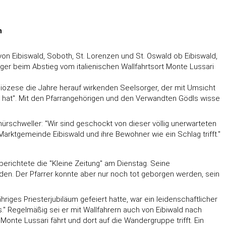
n
von Eibiswald, Soboth, St. Lorenzen und St. Oswald ob Eibiswald,
ger beim Abstieg vom italienischen Wallfahrtsort Monte Lussari
 Diözese die Jahre herauf wirkenden Seelsorger, der mit Umsicht
n hat". Mit den Pfarrangehörigen und den Verwandten Gödls wisse
rschweller: "Wir sind geschockt von dieser völlig unerwarteten
rktgemeinde Eibiswald und ihre Bewohner wie ein Schlag trifft."
berichtete die "Kleine Zeitung" am Dienstag. Seine
den. Der Pfarrer konnte aber nur noch tot geborgen werden, sein
hriges Priesterjubiläum gefeiert hatte, war ein leidenschaftlicher
gs." Regelmäßig sei er mit Wallfahrern auch von Eibiwald nach
onte Lussari fährt und dort auf die Wandergruppe trifft. Ein