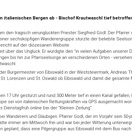
in italienischen Bergen ab - Bischof Krautwaschl tief betroffe
m den tragisch verunglückten Priester Siegfried Gödl. Der Pfarrer 
 einer sechsköpfigen Wanderergruppe stürzte der beliebte Seelsor
 Bericht auf der diözesanen Website.
eit über das Unglück. Er würdigte den "in vielen Aufgaben unserer
ngen bis hin zur Pfarrseelsorge an verschiedenen Orten - versehe
utwaschl.
r Bürgermeister von Eibiswald in der Weststeiermark, Andreas Thü
St. Lorenzen und St. Oswald ob Eibiswald und damit die gesamte Ma
 17 Uhr gestürzt und rund 300 Meter tief in einen Kanal gefallen, 
ppe sei von italienischen Rettungskräften via GPS ausgemacht wor
Dienstagfrüh online bei der "Kleinen Zeitung".
bei Wanderern und Gläubigen. Pfarrer Gödl, der im Vorjahr sein 50-jä
Er hatte immer am Mittwoch frei und war bei jeder Witterung unterwe
n geplant, dass eine Pilgergruppe aus Eibiswald mit dem Bus nach M