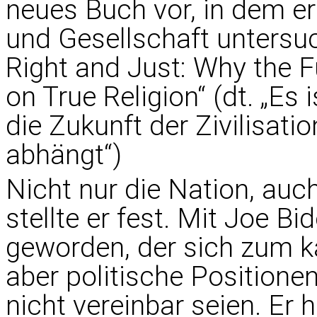
neues Buch vor, in dem er
und Gesellschaft untersucht
Right and Just: Why the F
on True Religion“ (dt. „Es
die Zukunft der Zivilisati
abhängt“)
Nicht nur die Nation, auch
stellte er fest. Mit Joe B
geworden, der sich zum k
aber politische Positione
nicht vereinbar seien. Er 