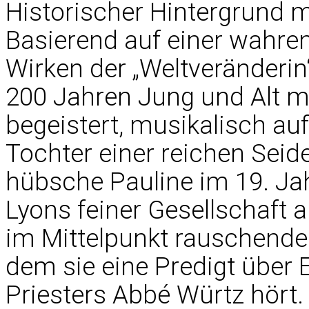
Historischer Hintergrund m
Basierend auf einer wahr
Wirken der „Weltveränderin“
200 Jahren Jung und Alt m
begeistert, musikalisch au
Tochter einer reichen Seid
hübsche Pauline im 19. Jah
Lyons feiner Gesellschaft a
im Mittelpunkt rauschende
dem sie eine Predigt über E
Priesters Abbé Würtz hört.