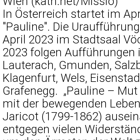
Wien (kath.net/Missio)
In Österreich startet im Ap
"Pauline". Die Uraufführun
April 2023 im Stadtsaal Vöc
2023 folgen Aufführungen i
Lauterach, Gmunden, Salzb
Klagenfurt, Wels, Eisensta
Grafenegg. „Pauline – Mut 
mit der bewegenden Leben
Jaricot (1799-1862) auseina
entgegen vielen Widerständ