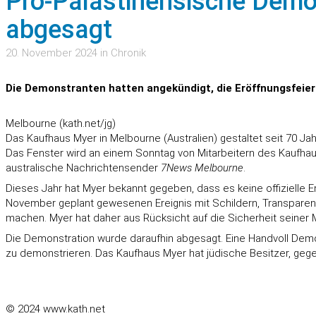
Pro-Palästinensische Demo:
abgesagt
20. November 2024 in Chronik
Die Demonstranten hatten angekündigt, die Eröffnungsfeier
Melbourne (kath.net/jg)
Das Kaufhaus Myer in Melbourne (Australien) gestaltet seit 70 
Das Fenster wird an einem Sonntag von Mitarbeitern des Kaufhause
australische Nachrichtensender
7News Melbourne
.
Dieses Jahr hat Myer bekannt gegeben, dass es keine offizielle
November geplant gewesenen Ereignis mit Schildern, Transparent
machen. Myer hat daher aus Rücksicht auf die Sicherheit seiner 
Die Demonstration wurde daraufhin abgesagt. Eine Handvoll Dem
zu demonstrieren. Das Kaufhaus Myer hat jüdische Besitzer, gegen
© 2024 www.kath.net