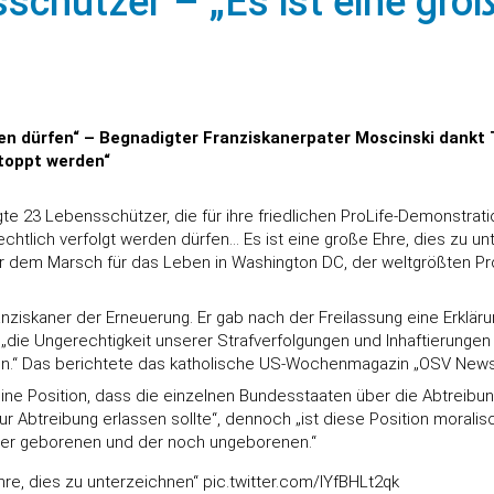
chützer – „Es ist eine groß
rden dürfen“ – Begnadigter Franziskanerpater Moscinski dankt
toppt werden“
te 23 Lebensschützer, die für ihre friedlichen ProLife-Demonstr
rechtlich verfolgt werden dürfen… Es ist eine große Ehre, dies zu 
or dem Marsch für das Leben in Washington DC, der weltgrößten Pr
anziskaner der Erneuerung. Er gab nach der Freilassung eine Erklär
die Ungerechtigkeit unserer Strafverfolgungen und Inhaftierungen k
n.“ Das berichtete das katholische US-Wochenmagazin „OSV News
seine Position, dass die einzelnen Bundesstaaten über die Abtreibun
 Abtreibung erlassen sollte“, dennoch „ist diese Position moralisc
 der geborenen und der noch ungeborenen.“
hre, dies zu unterzeichnen“
pic.twitter.com/IYfBHLt2qk