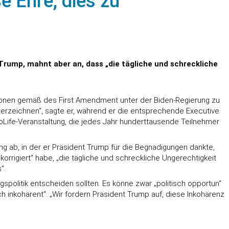
e Ehre, dies zu
 Trump, mahnt aber an, dass „die tägliche und schreckliche
ationen gemäß des First Amendment unter der Biden-Regierung zu
unterzeichnen“, sagte er, während er die entsprechende Executive
oLife-Veranstaltung, die jedes Jahr hunderttausende Teilnehmer
ung ab, in der er Präsident Trump für die Begnadigungen dankte,
orrigiert“ habe, „die tägliche und schreckliche Ungerechtigkeit
“.
gspolitik entscheiden sollten. Es könne zwar „politisch opportun“
h inkohärent“. „Wir fordern Präsident Trump auf, diese Inkohärenz