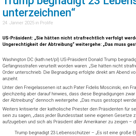
Trump begnadigt 23 Lebenss
unterzeichnen“
24. Jänner 2025 in Prolife
US-Präsident: „Sie hätten nicht strafrechtlich verfolgt we
Ungerechtigkeit der Abtreibung“ weitergehe: „Das muss ges
Washington DC (kath.net/pl) US-Präsident Donald Trump begnadig
Gefängnisstrafen verurteilt worden waren. „Sie hätten nicht straf
Order unterschrieb. Die Begnadigung erfolgte direkt am Abend v
anzieht.
Unter den Freigelassenen ist auch Pater Fidelis Moscinski, ein Fr
gleichzeitig aber darauf hinwies, dass diese Begnadigungen zwar „
der Abtreibung“ dennoch weitergehe. „Das muss gestoppt werde
Weiters kritisierte der katholische Priester den Präsidenten für 
sein zu sagen, „dass jeder Bundesstaat seine eigenen Gesetze zur
aufzugeben und sich als Präsident aller Amerikaner zu zeigen –
Trump begnadigt 23 Lebensschützer – „Es ist eine große E