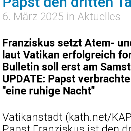
Papst den dritten T
6. März 2025 in Aktuelles
Franziskus setzt Atem- u
laut Vatikan erfolgreich f
Bulletin soll erst am Sams
UPDATE: Papst verbrachte 
"eine ruhige Nacht"
Vatikanstadt (kath.net/KA
Papst Franziskus ist den dr