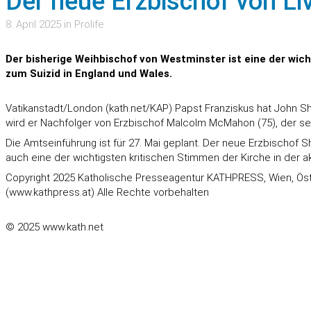
Der neue Erzbischof von Liv
8. April 2025 in Prolife
Der bisherige Weihbischof von Westminster ist eine der wich
zum Suizid in England und Wales.
Vatikanstadt/London (kath.net/KAP) Papst Franziskus hat John Sh
wird er Nachfolger von Erzbischof Malcolm McMahon (75), der sei
Die Amtseinführung ist für 27. Mai geplant. Der neue Erzbischof S
auch eine der wichtigsten kritischen Stimmen der Kirche in der a
Copyright 2025 Katholische Presseagentur KATHPRESS, Wien, Öst
(www.kathpress.at) Alle Rechte vorbehalten
© 2025 www.kath.net