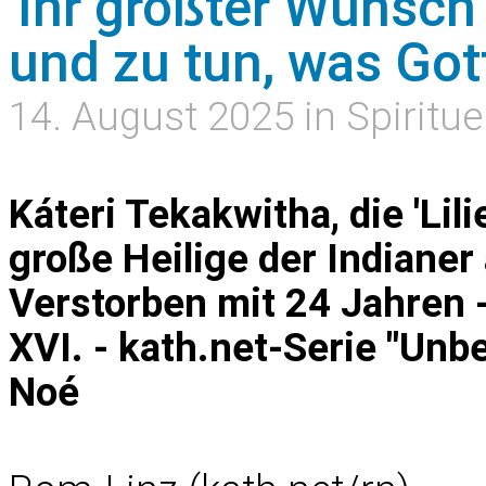
'Ihr größter Wunsch
und zu tun, was Gott
14. August 2025 in Spiritue
Káteri Tekakwitha, die 'Lil
große Heilige der Indiane
Verstorben mit 24 Jahren 
XVI. - kath.net-Serie "Unb
Noé