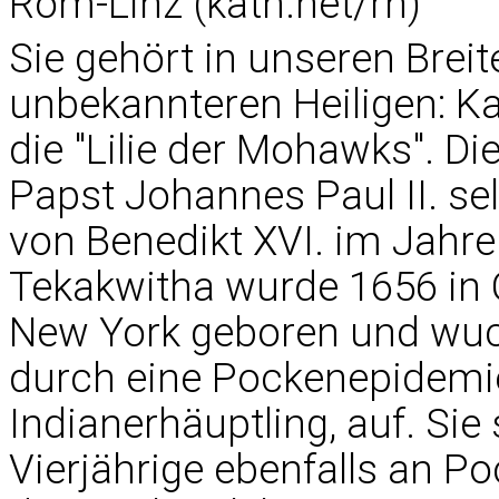
Rom-Linz (kath.net/rn)
Sie gehört in unseren Brei
unbekannteren Heiligen: Ka
die "Lilie der Mohawks". D
Papst Johannes Paul II. se
von Benedikt XVI. im Jahre
Tekakwitha wurde 1656 in
New York geboren und wuc
durch eine Pockenepidemie
Indianerhäuptling, auf. Sie
Vierjährige ebenfalls an P