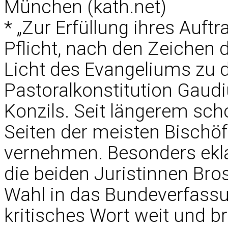
München (kath.net)
* „Zur Erfüllung ihres Auftra
Pflicht, nach den Zeichen 
Licht des Evangeliums zu de
Pastoralkonstitution Gaudi
Konzils. Seit längerem sc
Seiten der meisten Bischö
vernehmen. Besonders eklat
die beiden Juristinnen Bro
Wahl in das Bundeverfassu
kritisches Wort weit und b