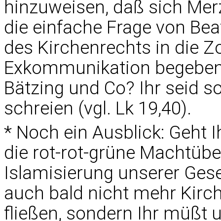
hinzuweisen, daß sich Mer
die einfache Frage von Bea
des Kirchenrechts in die Z
Exkommunikation begeben h
Bätzing und Co? Ihr seid s
schreien (vgl. Lk 19,40).
* Noch ein Ausblick: Geht 
die rot-rot-grüne Machtübe
Islamisierung unserer Gesel
auch bald nicht mehr Kirc
fließen, sondern Ihr müßt