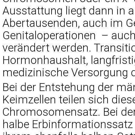
Ausstattung liegt dann in a
Abertausenden, auch im Ge
Genitaloperationen – auc
verändert werden. Transiti
Hormonhaushalt, langfrist
medizinische Versorgung 
Bei der Entstehung der mä
Keimzellen teilen sich dies
Chromosomensatz. Bei der 
halbe Erbinformationssatz 