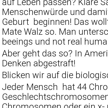
auf Leben passen? Klare Sa
Menschenwürde und damit 
Geburt beginnen! Das woll
Mate Walz so. Man untersc
beeings und not real human
Aber geht das so? In Amer
Denken abgestraft!
Blicken wir auf die biologi
Jeder Mensch hat 44 Chro
Geschlechtschromosomen 
Chromosomen oder ein x- 