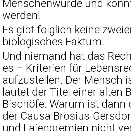
Menschenwürde und könnte
werden!
Es gibt folglich keine zweie
biologisches Faktum.
Und niemand hat das Recht
es – Kriterien für Lebens
aufzustellen. Der Mensch 
lautet der Titel einer alte
Bischöfe. Warum ist dann d
der Causa Brosius-Gersdor
und Laiengremien nicht 