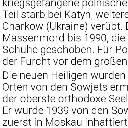
kriegsgefangene polnische 
Teil starb bei Katyn, weit
Charkow (Ukraine) verübt.
Massenmord bis 1990, die 
Schuhe geschoben. Für Po
der Furcht vor dem große
Die neuen Heiligen wurden 
Orten von den Sowjets er
der oberste orthodoxe Seel
Er wurde 1939 von den S
zuerst in Moskau inhaftier