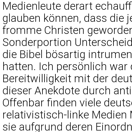
Medienleute derart echauff
glauben können, dass die je
fromme Christen geworden 
Sonderportion Unterschei
die Bibel bösartig intrume
hatten. Ich persönlich war 
Bereitwilligkeit mit der de
dieser Anekdote durch anti
Offenbar finden viele deut
relativistisch-linke Medie
sie aufgrund deren Einordn