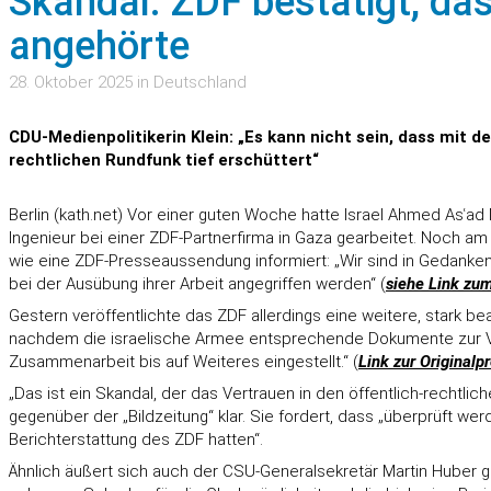
Skandal: ZDF bestätigt, das
angehörte
28. Oktober 2025 in Deutschland
CDU-Medienpolitikerin Klein: „Es kann nicht sein, dass mit 
rechtlichen Rundfunk tief erschüttert“
Berlin (kath.net) Vor einer guten Woche hatte Israel Ahmed Asʿa
Ingenieur bei einer ZDF-Partnerfirma in Gaza gearbeitet. Noch am
wie eine ZDF-Presseaussendung informiert: „Wir sind in Gedanken
bei der Ausübung ihrer Arbeit angegriffen werden“ (
siehe Link zum
Gestern veröffentlichte das ZDF allerdings eine weitere, stark be
nachdem die israelische Armee entsprechende Dokumente zur Verf
Zusammenarbeit bis auf Weiteres eingestellt.“ (
Link zur Original
„Das ist ein Skandal, der das Vertrauen in den öffentlich-rechtlic
gegenüber der „Bildzeitung“ klar. Sie fordert, dass „überprüft we
Berichterstattung des ZDF hatten“.
Ähnlich äußert sich auch der CSU-Generalsekretär Martin Huber geg