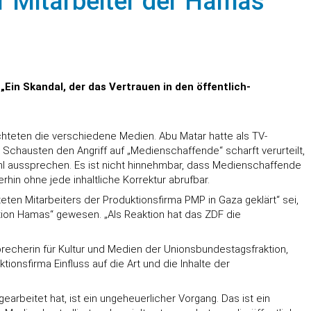
er Mitarbeiter der Hamas
„Ein Skandal, der das Vertrauen in den öffentlich-
chteten die verschiedene Medien. Abu Matar hatte als TV-
 Schausten den Angriff auf „Medienschaffende“ scharft verurteilt,
ühl aussprechen. Es ist nicht hinnehmbar, dass Medienschaffende
terhin ohne jede inhaltliche Korrektur abrufbar.
eten Mitarbeiters der Produktionsfirma PMP in Gaza geklärt“ sei,
tion Hamas“ gewesen. „Als Reaktion hat das ZDF die
e Sprecherin für Kultur und Medien der Unionsbundestagsfraktion,
ionsfirma Einfluss auf die Art und die Inhalte der
arbeitet hat, ist ein ungeheuerlicher Vorgang. Das ist ein