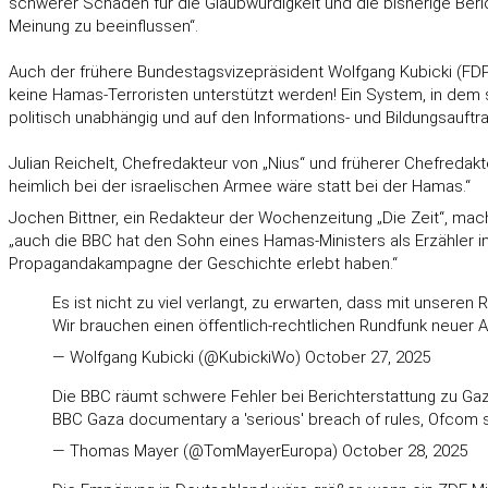
schwerer Schaden für die Glaubwürdigkeit und die bisherige Berich
Meinung zu beeinflussen“.
Auch der frühere Bundestagsvizepräsident Wolfgang Kubicki (FDP) r
keine Hamas-Terroristen unterstützt werden! Ein System, in dem so
politisch unabhängig und auf den Informations- und Bildungsauftr
Julian Reichelt, Chefredakteur von „Nius“ und früherer Chefredakt
heimlich bei der israelischen Armee wäre statt bei der Hamas.“
Jochen Bittner, ein Redakteur der Wochenzeitung „Die Zeit“, mach
„auch die BBC hat den Sohn eines Hamas-Ministers als Erzähler in 
Propagandakampagne der Geschichte erlebt haben.“
Es ist nicht zu viel verlangt, zu erwarten, dass mit unsere
Wir brauchen einen öffentlich-rechtlichen Rundfunk neuer A
— Wolfgang Kubicki (@KubickiWo)
October 27, 2025
Die BBC räumt schwere Fehler bei Berichterstattung zu Gaza
BBC Gaza documentary a 'serious' breach of rules, Ofcom
— Thomas Mayer (@TomMayerEuropa)
October 28, 2025