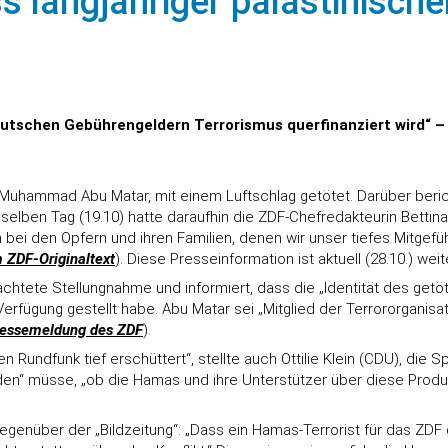
s langjähriger palästinisch
deutschen Gebührengeldern Terrorismus querfinanziert wird“ – 
d Muhammad Abu Matar, mit einem Luftschlag getötet. Darüber beri
 selben Tag (19.10) hatte daraufhin die ZDF-Chefredakteurin Bettina
 bei den Opfern und ihren Familien, denen wir unser tiefes Mitgef
 ZDF-Originaltext
). Diese Presseinformation ist aktuell (28.10.) wei
achtete Stellungnahme und informiert, dass die „Identität des getöt
ügung gestellt habe. Abu Matar sei „Mitglied der Terrororganisa
pressemeldung des ZDF
).
hen Rundfunk tief erschüttert“, stellte auch Ottilie Klein (CDU), di
rden“ müsse, „ob die Hamas und ihre Unterstützer über diese Produkt
enüber der „Bildzeitung“: „Dass ein Hamas-Terrorist für das ZDF ge