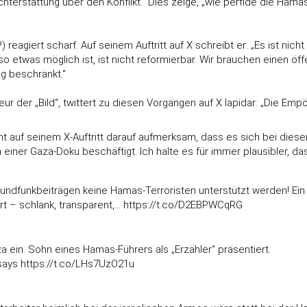
terstattung über den Konflikt.“ Dies zeige, „wie perfide die Hamas
eagiert scharf. Auf seinem Auftritt auf X schreibt er: „Es ist nicht
 etwas möglich ist, ist nicht reformierbar. Wir brauchen einen öffe
ag beschränkt.“
eur der „Bild“, twittert zu diesen Vorgängen auf X lapidar: „Die Em
t auf seinem X-Auftritt darauf aufmerksam, dass es sich bei diese
einer Gaza-Doku beschäftigt. Ich halte es für immer plausibler, da
n Rundfunkbeiträgen keine Hamas-Terroristen unterstützt werden! Ein 
rt – schlank, transparent,…
https://t.co/D2EBPWCqRG
 ein. Sohn eines Hamas-Führers als „Erzähler“ präsentiert.
 says
https://t.co/LHs7UzO21u