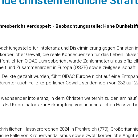
de christenfeindliche Straf
hresbericht verdoppelt - Beobachtungsstelle: Hohe Dunkelziff
bachtungsstelle für Intoleranz und Diskriminierung gegen Christen i
körperlicher Gewalt, die reale Konsequenzen für das Leben lokaler
fentlichten OIDAC-Jahresbericht wurde Zahlenmaterial aus offiziel
eit und Zusammenarbeit in Europa (OSZE) sowie zivilgesellschaftl
4 Delikte gezählt wurden, führt OIDAC Europe nicht auf eine Entspa
arunter auch Fälle körperlicher Gewalt, sei dennoch von 232 auf 2
a wachsender Intoleranz, in dem Christen weiterhin zu den am häuf
es EU-Koordinators zur Bekämpfung von antichristlichen Hassver
istlichen Hassverbrechen 2024 in Frankreich (770), Großbritannien
eiche Fälle von Kirchenvandalismus sowie zwölf körperliche Angrif