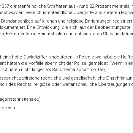
hr 337 christenfeindliche Straftaten aus - rund 22 Prozent mehr al
st würden. Viele christenfeindliche Übergriffe aus anderen Motive
randanschläge auf Kirchen und religiöse Einrichtungen registriert
dokumentiert. Eine Entwicklung, die sich laut der Beobachtungsste
n, Exkrementen in Beichtstühlen und enthaupteten Christusstatue
 eine hohe Dunkelziffer hindeuteten. In Polen etwa habe die Hälft
t hätten die Vorfälle aber nicht der Polizei gemeldet. "Wenn in ei
r Christen nicht länger als Randthema abtun", so Tang.
bericht zahlreiche rechtliche und gesellschaftliche Einschränkung
hließlich des Rechts, religiöse oder weltanschauliche Überzeugunge
gainstchristians.eu)
erreich