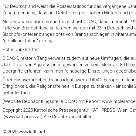
Für Deutschland weist die Polizeistatistik für das vergangene Ja
Zusammenhang, dass nur Delikte mit politischem Hintergrund erfas
Als besonders alarmierend bezeichnet OIDAC, dass im Vorjahr 94 B
Fälle von Brandstiftung an Kirchen wurden mit 33 in Deutschland 
Bischofskonferenz angesichts von Brandanschlägen in Altarräume
"gefallene Tabus" geklagt.
Hohe Dunkelziffer
OIDAC-Direktorin Tang verweist zudem auf neue Umfragen, die auf
Jahr Opfer von Aggressionen geworden zu sein. Mehr als 80 Prozen
Übergriffe erfahren, kann man feindselige Einstellungen gegenübe
Über Hassverbrechen hinaus identifizierte OIDAC Europe im Jahres
Dringlichkeit, die Religionsfreiheit in Europa zu stärken - einsc
betonte Tang.
(Website Beobachtungsstelle OIDAC mit Report: www.intolerancea
Copyright 2025 Katholische Presseagentur KATHPRESS, Wien, Öst
(www.kathpress.at) Alle Rechte vorbehalten
© 2025 www.kath.net