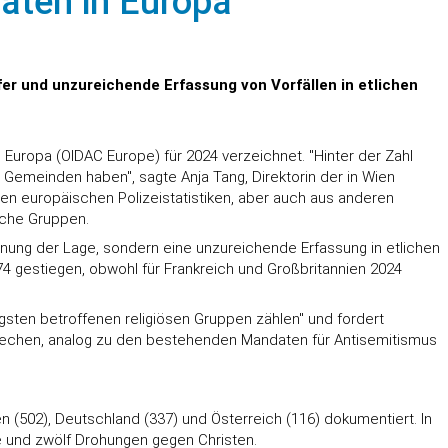
taten in Europa
er und unzureichende Erfassung von Vorfällen in etlichen
n Europa (OIDAC Europe) für 2024 verzeichnet. "Hinter der Zahl
 Gemeinden haben", sagte Anja Tang, Direktorin der in Wien
len europäischen Polizeistatistiken, aber auch aus anderen
iche Gruppen.
nnung der Lage, sondern eine unzureichende Erfassung in etlichen
74 gestiegen, obwohl für Frankreich und Großbritannien 2024
igsten betroffenen religiösen Gruppen zählen" und fordert
brechen, analog zu den bestehenden Mandaten für Antisemitismus
 (502), Deutschland (337) und Österreich (116) dokumentiert. In
fe und zwölf Drohungen gegen Christen.