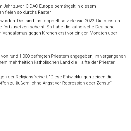
s im Jahr zuvor. OIDAC Europe bemängelt in diesem
n fielen so durchs Raster.
 wurden. Das sind fast doppelt so viele wie 2023. Die meisten
lle fortzusetzen scheint: So habe die katholische Deutsche
n Vandalismus gegen Kirchen erst vor einigen Monaten über
e von rund 1.000 befragten Priestern angegeben, im vergangenen
nem mehrheitlich katholischen Land die Hälfte der Priester
en der Religionsfreiheit. "Diese Entwicklungen zeigen die
n offen zu äußern, ohne Angst vor Repression oder Zensur",