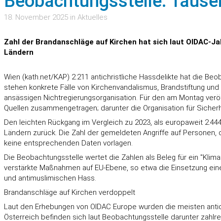
Beobachtungsstelle: Tausen
18. November 2025 in Aktuelles
Zahl der Brandanschläge auf Kirchen hat sich laut OIDAC-Ja
Ländern
Wien (kath.net/KAP) 2.211 antichristliche Hassdelikte hat die Beo
stehen konkrete Fälle von Kirchenvandalismus, Brandstiftung und 
ansässigen Nichtregierungsorganisation. Für den am Montag veröf
Quellen zusammengetragen; darunter die Organisation für Sicherh
Den leichten Rückgang im Vergleich zu 2023, als europaweit 2.44
Ländern zurück. Die Zahl der gemeldeten Angriffe auf Personen, d
keine entsprechenden Daten vorlagen.
Die Beobachtungsstelle wertet die Zahlen als Beleg für ein "Klim
verstärkte Maßnahmen auf EU-Ebene, so etwa die Einsetzung ein
und antimuslimischen Hass.
Brandanschläge auf Kirchen verdoppelt
Laut den Erhebungen von OIDAC Europe wurden die meisten antichr
Österreich befinden sich laut Beobachtungsstelle darunter zahlr