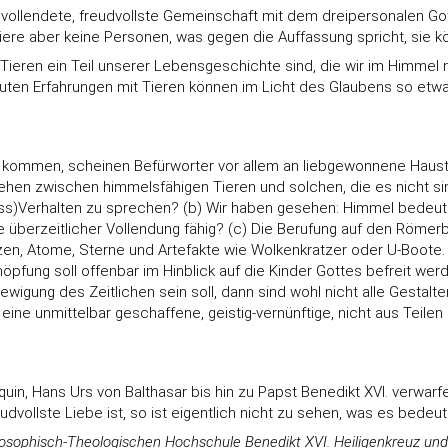
ollendete, freudvollste Gemeinschaft mit dem dreipersonalen Gott.
Tiere aber keine Personen, was gegen die Auffassung spricht, sie
 Tieren ein Teil unserer Lebensgeschichte sind, die wir im Himmel
uten Erfahrungen mit Tieren können im Licht des Glaubens so etwa
mel kommen, scheinen Befürworter vor allem an liebgewonnene Haus
 ziehen zwischen himmelsfähigen Tieren und solchen, die es nicht
ress)Verhalten zu sprechen? (b) Wir haben gesehen: Himmel bedeute
 überzeitlicher Vollendung fähig? (c) Die Berufung auf den Römerbr
nzen, Atome, Sterne und Artefakte wie Wolkenkratzer oder U-Boote
öpfung soll offenbar im Hinblick auf die Kinder Gottes befreit werde
erewigung des Zeitlichen sein soll, dann sind wohl nicht alle Gest
, eine unmittelbar geschaffene, geistig-vernünftige, nicht aus Tei
n, Hans Urs von Balthasar bis hin zu Papst Benedikt XVI. verwarfen 
dvollste Liebe ist, so ist eigentlich nicht zu sehen, was es bede
hilosophisch-Theologischen Hochschule Benedikt XVI. Heiligenkreuz un