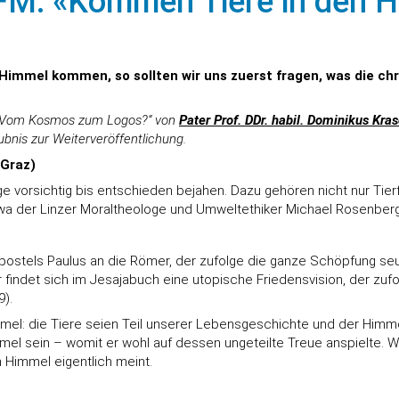
FM: «Kommen Tiere in den 
 Himmel kommen, so sollten wir uns zuerst fragen, was die chr
g „Vom Kosmos zum Logos?“ von
Pater Prof. DDr. habil. Dominikus Kra
aubnis zur Weiterveröffentlichung.
 Graz)
ge vorsichtig bis entschieden bejahen. Dazu gehören nicht nur Tier
a der Linzer Moraltheologe und Umweltethiker Michael Rosenberg
ostels Paulus an die Römer, der zufolge die ganze Schöpfung seufz
rner findet sich im Jesajabuch eine utopische Friedensvision, der 
9).
mmel: die Tiere seien Teil unserer Lebensgeschichte und der Himmel
el sein – womit er wohl auf dessen ungeteilte Treue anspielte. W
m Himmel eigentlich meint.