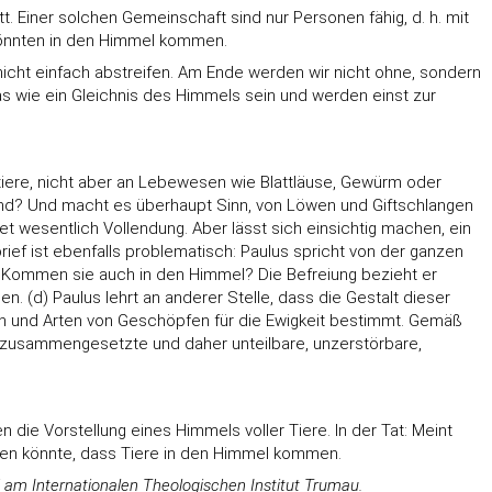
 Einer solchen Gemeinschaft sind nur Personen fähig, d. h. mit
 könnten in den Himmel kommen.
 nicht einfach abstreifen. Am Ende werden wir nicht ohne, sondern
s wie ein Gleichnis des Himmels sein und werden einst zur
tiere, nicht aber an Lebewesen wie Blattläuse, Gewürm oder
 sind? Und macht es überhaupt Sinn, von Löwen und Giftschlangen
t wesentlich Vollendung. Aber lässt sich einsichtig machen, ein
ief ist ebenfalls problematisch: Paulus spricht von der ganzen
. Kommen sie auch in den Himmel? Die Befreiung bezieht er
n. (d) Paulus lehrt an anderer Stelle, dass die Gestalt dieser
alten und Arten von Geschöpfen für die Ewigkeit bestimmt. Gemäß
len zusammengesetzte und daher unteilbare, unzerstörbare,
die Vorstellung eines Himmels voller Tiere. In der Tat: Meint
uten könnte, dass Tiere in den Himmel kommen.
d am Internationalen Theologischen Institut Trumau.