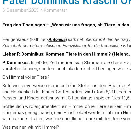
Pater Dominikus Kraschl O
3. Dezember 2025 in Kommentar
Frag den Theologen – „Wenn wir uns fragen, ob Tiere in den
Heiligenkreuz (kath.net/
Antonius
)
kath.net übernimmt den Beitra
Zeitschrift der österreichischen Franziskaner für die freundliche Erl
Lieber P. Dominikus: Kommen Tiere in den Himmel? (Helena,
P. Dominikus:
In letzter Zeit mehren sich Stimmen, die diese Fra
vorstellen können, sondern auch akademische Theologen wie etw
Ein Himmel voller Tiere?
Befürworter verweisen gerne auf eine Stelle aus dem Brief des Ap
und Herrlichkeit der Kinder Gottes befreit wird (Röm 8,21f). Fe
fressen und Kinder gefahrlos mit Giftschlangen spielen (Jes 11,6-
Schließlich wird argumentiert, ein Himmel ohne Tiere sei kein Hi
sinngemäß gesagt haben, sein Hund Tölpel werde mit ihm im Himm
wir uns zuerst fragen, was die christliche Lehre mit der Rede vo
Was meinen wir mit Himmel?