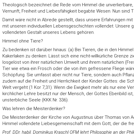
Theologisch bezeichnet die Rede vom Himmel die unverlierbare, v
Vernunft, Freiheit und Liebesfähigkeit begabte Wesen. Nun sind 
Damit wäre nicht in Abrede gestellt, dass unsere Erfahrungen mit
mit unseren individuellen Lebensgeschichten vollendet. Unsere g
vollendeten Gestalt unseres Lebens gehören.
Himmel ohne Tiere?
Zu bedenken ist darüber hinaus: (a) Bei Tieren, die in den Him
Kakerlaken zu denken. Lässt sich eine nicht-willkürliche Grenze
losgelöst von ihrer natürlichen Umwelt und ihrem natürlichen (F
Tier wie etwa ein Frosch oder die von ihm gefressene Fliege wäre
Schöpfung. Sie umfasst aber nicht nur Tiere, sondern auch Pfla
zudem auf die Freiheit und Herrlichkeit der Kinder Gottes: die Sch
Welt vergeht (1 Kor 7,31). Wenn die Ewigkeit mehr als nur eine V
kirchlicher Lehre besitzt nur der Mensch, der Gottes Ebenbild ist
unsterbliche Seele (KKK Nr. 336).
Was lehren die Meisterdenker?
Die Meisterdenker der Kirche von Augustinus über Thomas von Aqui
Himmel vollendete Liebesgemeinschaft mit dem Gott, der die freu
Prof. DDr. habil. Dominikus Kraschl OFM lehrt Philosophie an der P