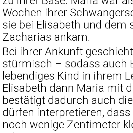
zu ihrer Base. Maria war al
Wochen ihrer Schwangersch
sie bei Elisabeth und de
Zacharias ankam.
Bei ihrer Ankunft geschieht
stürmisch – sodass auch El
lebendiges Kind in ihrem Le
Elisabeth dann Maria mit 
bestätigt dadurch auch di
dürfen interpretieren, da
noch wenige Zentimeter k