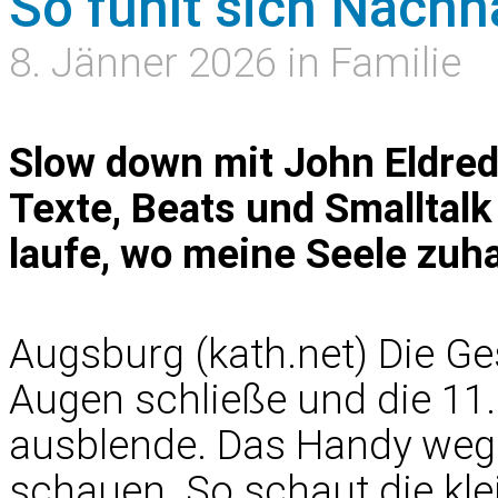
So fühlt sich Nac
8. Jänner 2026 in Familie
Slow down mit John Eldred
Texte, Beats und Smalltalk
laufe, wo meine Seele zuha
Augsburg (kath.net) Die Ges
Augen schließe und die 1
ausblende. Das Handy wegle
schauen. So schaut die kle