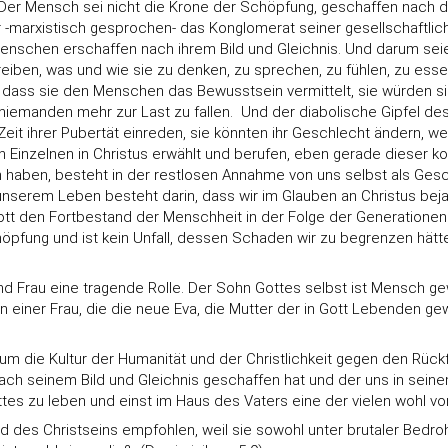
. Der Mensch sei nicht die Krone der Schöpfung, geschaffen nach d
der -marxistisch gesprochen- das Konglomerat seiner gesellschaftl
nschen erschaffen nach ihrem Bild und Gleichnis. Und darum seien
eiben, was und wie sie zu denken, zu sprechen, zu fühlen, zu esse
ass sie den Menschen das Bewusstsein vermittelt, sie würden sich
niemanden mehr zur Last zu fallen. Und der diabolische Gipfel des
 ihrer Pubertät einreden, sie könnten ihr Geschlecht ändern, wenn 
den Einzelnen in Christus erwählt und berufen, eben gerade dieser 
gen haben, besteht in der restlosen Annahme von uns selbst als G
nserem Leben besteht darin, dass wir im Glauben an Christus bejahe
t den Fortbestand der Menschheit in der Folge der Generationen a
öpfung und ist kein Unfall, dessen Schaden wir zu begrenzen hätte
n.
d Frau eine tragende Rolle. Der Sohn Gottes selbst ist Mensch g
ner Frau, die die neue Eva, die Mutter der in Gott Lebenden geword
h um die Kultur der Humanität und der Christlichkeit gegen den Rüc
ach seinem Bild und Gleichnis geschaffen hat und der uns in sei
es zu leben und einst im Haus des Vaters eine der vielen wohl v
ld des Christseins empfohlen, weil sie sowohl unter brutaler Bedr