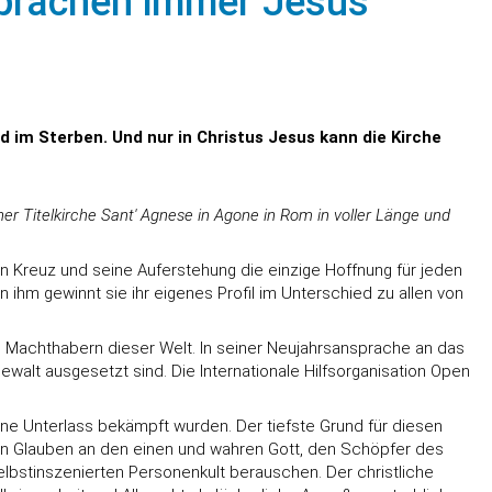
nsprachen immer Jesus
 im Sterben. Und nur in Christus Jesus kann die Kirche
ner Titelkirche Sant' Agnese in Agone in Rom in voller Länge und
ein Kreuz und seine Auferstehung die einzige Hoffnung für jeden
ihm gewinnt sie ihr eigenes Profil im Unterschied zu allen von
en Machthabern dieser Welt. In seiner Neujahrsansprache an das
ewalt ausgesetzt sind. Die Internationale Hilfsorganisation Open
hne Unterlass bekämpft wurden. Der tiefste Grund für diesen
en Glauben an den einen und wahren Gott, den Schöpfer des
elbstinszenierten Personenkult berauschen. Der christliche