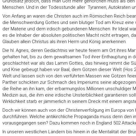
Grundsatz jedoch, dass man Gott mehr gehorchen muss als den Men
Menschen. Und in der Todesstunde aller Tyrannen, Autokraten und
Von Anfang an waren die Christen auch im Römischen Reich bear
die Menschwerdung Gottes und sein blutiger Tod am Kreuz eine wi
der Materie und dem irdisch gebundenen Menschen. Ihr Ideal war
es die Inhaber der absoluten politischen Macht nicht ertragen, d
Glauben allein Christus als ihren Herrn und König anerkennen.
Die hl. Agnes, deren Gedächtnis wir heute feiern am Ort ihres Ma
gehalten hat, bis zu dem gewaltsamen Tod ihrer Enthauptung in d
geschlachtet war als das Lamm Gottes, das hinweg nimmt die Sün
und Knie gebeugt haben vor Baal, dem Götzen dieser Welt (Hos 2,
Welt und lassen sich von den verführten Massen wie Götzen feiern
Parther schickten zur Schmach des Imperiums seine abgezogene H
die Reihe an ihn kam, der erbarmungslos Millionen unschuldiger M
Medizin aus, die ihm eine irdische Unsterblichkeit garantieren sol
Wirklichkeit starb er jämmerlich in seinem Dreck mit einem angste
Doch wir können auch von der Christenverfolgung im Europa von 
durchführen. Welche antikirchliche Propaganda muss denn den im
vorausgegangen sein? Dazu kommen noch in England 502 Attacken a
In unseren westlichen Ländern bis hinein in die Mentalität der Brü