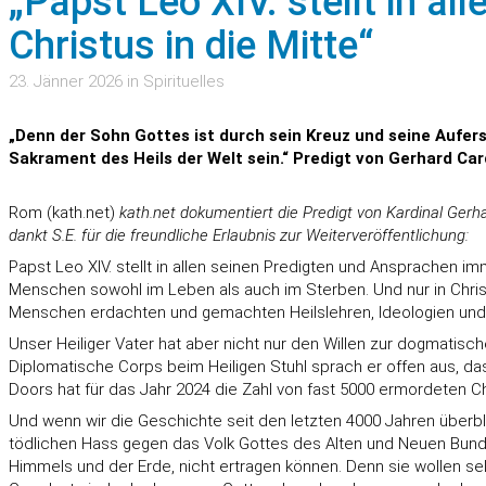
„Papst Leo XIV. stellt in 
Christus in die Mitte“
23. Jänner 2026 in Spirituelles
„Denn der Sohn Gottes ist durch sein Kreuz und seine Aufer
Sakrament des Heils der Welt sein.“ Predigt von Gerhard Car
Rom (kath.net)
kath.net dokumentiert die Predigt von Kardinal Gerh
dankt S.E. für die freundliche Erlaubnis zur Weiterveröffentlichung:
Papst Leo XIV. stellt in allen seinen Predigten und Ansprachen i
Menschen sowohl im Leben als auch im Sterben. Und nur in Christu
Menschen erdachten und gemachten Heilslehren, Ideologien u
Unser Heiliger Vater hat aber nicht nur den Willen zur dogmatisc
Diplomatische Corps beim Heiligen Stuhl sprach er offen aus, dass
Doors hat für das Jahr 2024 die Zahl von fast 5000 ermordeten Ch
Und wenn wir die Geschichte seit den letzten 4000 Jahren überbl
tödlichen Hass gegen das Volk Gottes des Alten und Neuen Bund
Himmels und der Erde, nicht ertragen können. Denn sie wollen sel