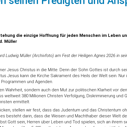
allen seinen Predigten und A
stehung die einzige Hoffnung für jeden Menschen im Leben und
d. Müller
ard Ludwig Müller (Archivfoto) am Fest der Heiligen Agnes 2026 in sei
mmer Jesus Christus in die Mitte. Denn der Sohn Gottes ist durch s
s Jesus kann die Kirche Sakrament des Heils der Welt sein. Nur in 
nd Programmen und Agenden.
hen Wahrheit, sondern auch den Mut zur politischen Klarheit vor d
 weltweit 380 Millionen Christen Verfolgung, Diskriminierung und G
risten ermittelt.
icken, stellen wir fest, dass das Judentum und das Christentum o
es besteht darin, dass die Weisen und Machthaber dieser Welt d
bst Gott sein, Herren über Leben und Tod spielen, sich an ihrem s