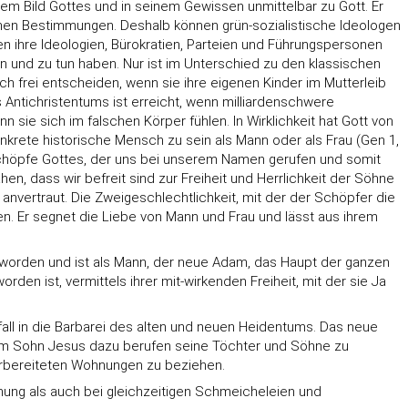
em Bild Gottes und in seinem Gewissen unmittelbar zu Gott. Er
ichen Bestimmungen. Deshalb können grün-sozialistische Ideologen
 ihre Ideologien, Bürokratien, Parteien und Führungspersonen
n und zu tun haben. Nur ist im Unterschied zu den klassischen
 frei entscheiden, wenn sie ihre eigenen Kinder im Mutterleib
 Antichristentums ist erreicht, wenn milliardenschwere
sie sich im falschen Körper fühlen. In Wirklichkeit hat Gott von
konkrete historische Mensch zu sein als Mann oder als Frau (Gen 1,
eschöpfe Gottes, der uns bei unserem Namen gerufen und somit
n, dass wir befreit sind zur Freiheit und Herrlichkeit der Söhne
nvertraut. Die Zweigeschlechtlichkeit, mit der der Schöpfer die
n. Er segnet die Liebe von Mann und Frau und lässt aus ihrem
eworden und ist als Mann, der neue Adam, das Haupt der ganzen
en ist, vermittels ihrer mit-wirkenden Freiheit, mit der sie Ja
kfall in die Barbarei des alten und neuen Heidentums. Das neue
nem Sohn Jesus dazu berufen seine Töchter und Söhne zu
orbereiteten Wohnungen zu beziehen.
ohung als auch bei gleichzeitigen Schmeicheleien und