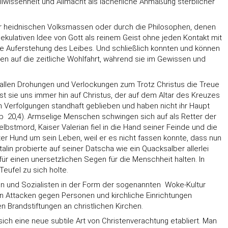
lwissenheit und Allmacht als lächerliche Anmaßung sterblicher
er heidnischen Volksmassen oder durch die Philosophen, denen
kulativen Idee von Gott als reinem Geist ohne jeden Kontakt mit
ie Auferstehung des Leibes. Und schließlich konnten und können
ten auf die zeitliche Wohlfahrt, während sie im Gewissen und
s allen Drohungen und Verlockungen zum Trotz Christus die Treue
 sie uns immer hin auf Christus, der auf dem Altar des Kreuzes
 Verfolgungen standhaft geblieben und haben nicht ihr Haupt
b 20,4). Armselige Menschen schwingen sich auf als Retter der
bstmord, Kaiser Valerian fiel in die Hand seiner Feinde und die
r Hund um sein Leben, weil er es nicht fassen konnte, dass nun
lin probierte auf seiner Datscha wie ein Quacksalber allerlei
 für einen unersetzlichen Segen für die Menschheit halten. In
Teufel zu sich holte.
ten und Sozialisten in der Form der sogenannten Woke-Kultur
n Attacken gegen Personen und kirchliche Einrichtungen
 Brandstiftungen an christlichen Kirchen.
 sich eine neue subtile Art von Christenverachtung etabliert. Man