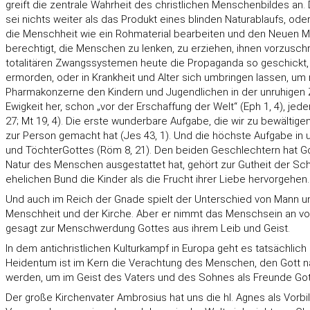
greift die zentrale Wahrheit des christlichen Menschenbildes an
sei nichts weiter als das Produkt eines blinden Naturablaufs, o
die Menschheit wie ein Rohmaterial bearbeiten und den Neuen Me
berechtigt, die Menschen zu lenken, zu erziehen, ihnen vorzuschr
totalitären Zwangssystemen heute die Propaganda so geschickt, d
ermorden, oder in Krankheit und Alter sich umbringen lassen, um 
Pharmakonzerne den Kindern und Jugendlichen in der unruhigen Zeit
Ewigkeit her, schon „vor der Erschaffung der Welt“ (Eph 1, 4), je
27; Mt 19, 4). Die erste wunderbare Aufgabe, die wir zu bewälti
zur Person gemacht hat (Jes 43, 1). Und die höchste Aufgabe in u
und TöchterGottes (Röm 8, 21). Den beiden Geschlechtern hat Got
Natur des Menschen ausgestattet hat, gehört zur Gutheit der Sch
ehelichen Bund die Kinder als die Frucht ihrer Liebe hervorgehe
Und auch im Reich der Gnade spielt der Unterschied von Mann un
Menschheit und der Kirche. Aber er nimmt das Menschsein an von ei
gesagt zur Menschwerdung Gottes aus ihrem Leib und Geist.
In dem antichristlichen Kulturkampf in Europa geht es tatsächlic
Heidentum ist im Kern die Verachtung des Menschen, den Gott n
werden, um im Geist des Vaters und des Sohnes als Freunde Gott
Der große Kirchenvater Ambrosius hat uns die hl. Agnes als Vorbi