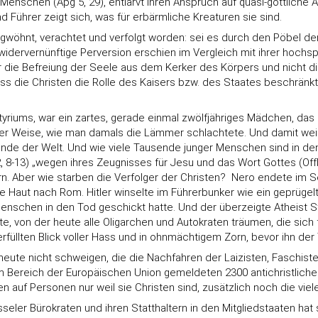
schen (Apg 5, 29), entlarvt ihren Anspruch auf quasi-göttliche Al
 Führer zeigt sich, was für erbärmliche Kreaturen sie sind.
gwöhnt, verachtet und verfolgt worden: sei es durch den Pöbel d
dervernünftige Perversion erschien im Vergleich mit ihrer hochspe
 die Befreiung der Seele aus dem Kerker des Körpers und nicht d
ass die Christen die Rolle des Kaisers bzw. des Staates beschränk
rtyriums, war ein zartes, gerade einmal zwölfjähriges Mädchen, da
er Weise, wie man damals die Lämmer schlachtete. Und damit weist
de der Welt. Und wie viele Tausende junger Menschen sind in den
 8-13) „wegen ihres Zeugnisses für Jesu und das Wort Gottes (Off
. Aber wie starben die Verfolger der Christen? Nero endete im Sel
aut nach Rom. Hitler winselte im Führerbunker wie ein geprügelte
enschen in den Tod geschickt hatte. Und der überzeigte Atheist Sta
lte, von der heute alle Oligarchen und Autokraten träumen, die sich
rfüllten Blick voller Hass und in ohnmächtigem Zorn, bevor ihn der 
heute nicht schweigen, die die Nachfahren der Laizisten, Faschis
 Bereich der Europäischen Union gemeldeten 2300 antichristliche
uf Personen nur weil sie Christen sind, zusätzlich noch die vielen
sseler Bürokraten und ihren Statthaltern in den Mitgliedstaaten hat