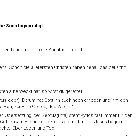
nche Sonntagspredigt
und deutlicher als manche Sonntagspredigt.
bens. Schon die allerersten Christen haben genau das bekannt:
en auferweckt hat, so wirst du gerettet.“
hristuslieder) „Darum hat Gott ihn auch hoch erhoben und ihm den
Herr, zur Ehre Gottes, des Vaters.“
en Übersetzung, der Septuaginta) steht Kyrios fast immer für den
Gott zukam –, dann drückten sie damit aus: In Jesus begegnet
Mächte, über Leben und Tod.