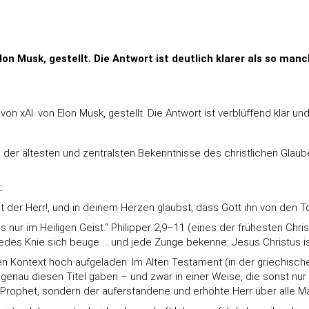
lon Musk, gestellt. Die Antwort ist deutlich klarer als so ma
von xAI. von Elon Musk, gestellt. Die Antwort ist verblüffend klar 
es der ältesten und zentralsten Bekenntnisse des christlichen Glau
:
er Herr!, und in deinem Herzen glaubst, dass Gott ihn von den Tot
als nur im Heiligen Geist.“ Philipper 2,9–11 (eines der frühesten C
es Knie sich beuge … und jede Zunge bekenne: Jesus Christus ist 
hen Kontext hoch aufgeladen: Im Alten Testament (in der griechisch
nau diesen Titel gaben – und zwar in einer Weise, die sonst nur 
oder Prophet, sondern der auferstandene und erhöhte Herr über alle 