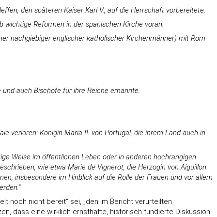
fen, den späteren Kaiser Karl V., auf die Herrschaft vorbereitete.
ieb wichtige Reformen in der spanischen Kirche voran.
edener nachgiebiger englischer katholischer Kirchenmänner) mit Rom
e und auch Bischöfe für ihre Reiche ernannte.
 verloren: Königin Maria II. von Portugal, die ihrem Land auch in
ältige Weise im öffentlichen Leben oder in anderen hochrangigen
eschrieben, wie etwa Marie de Vignerot, die Herzogin von Aiguillon
nnen, insbesondere im Hinblick auf die Rolle der Frauen und vor allem
erden.“
lt noch nicht bereit“ sei, „den im Bericht verurteilten
en, dass eine wirklich ernsthafte, historisch fundierte Diskussion