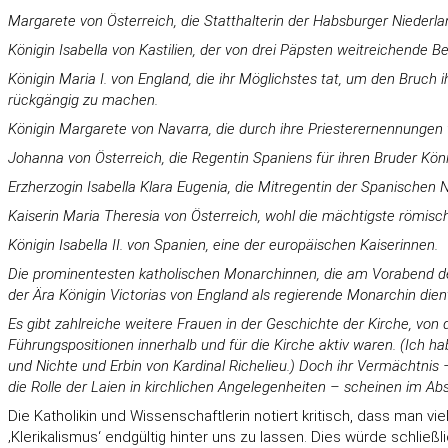
Margarete von Österreich, die Statthalterin der Habsburger Niederlan
Königin Isabella von Kastilien, der von drei Päpsten weitreichende B
Königin Maria I. von England, die ihr Möglichstes tat, um den Bruch 
rückgängig zu machen.
Königin Margarete von Navarra, die durch ihre Priesterernennungen 
Johanna von Österreich, die Regentin Spaniens für ihren Bruder Köni
Erzherzogin Isabella Klara Eugenia, die Mitregentin der Spanischen N
Kaiserin Maria Theresia von Österreich, wohl die mächtigste römisch
Königin Isabella II. von Spanien, eine der europäischen Kaiserinnen.
Die prominentesten katholischen Monarchinnen, die am Vorabend des E
der Ära Königin Victorias von England als regierende Monarchin dien
Es gibt zahlreiche weitere Frauen in der Geschichte der Kirche, von
Führungspositionen innerhalb und für die Kirche aktiv waren. (Ich h
und Nichte und Erbin von Kardinal Richelieu.) Doch ihr Vermächtnis –
die Rolle der Laien in kirchlichen Angelegenheiten – scheinen im A
Die Katholikin und Wissenschaftlerin notiert kritisch, dass man vie
‚Klerikalismus‘ endgültig hinter uns zu lassen. Dies würde schließ