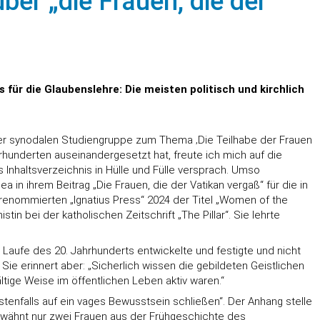
er „die Frauen, die der
 für die Glaubenslehre: Die meisten politisch und kirchlich
iner synodalen Studiengruppe zum Thema ‚Die Teilhabe der Frauen
ahrhunderten auseinandergesetzt hat, freute ich mich auf die
Inhaltsverzeichnis in Hülle und Fülle versprach. Umso
 in ihrem Beitrag „Die Frauen, die der Vatikan vergaß“ für die in
r renommierten „Ignatius Press“ 2024 der Titel „Women of the
in bei der katholischen Zeitschrift „The Pillar“. Sie lehrte
m Laufe des 20. Jahrhunderts entwickelte und festigte und nicht
Sie erinnert aber: „Sicherlich wissen die gebildeten Geistlichen
ltige Weise im öffentlichen Leben aktiv waren.“
stenfalls auf ein vages Bewusstsein schließen“. Der Anhang stelle
 erwähnt nur zwei Frauen aus der Frühgeschichte des