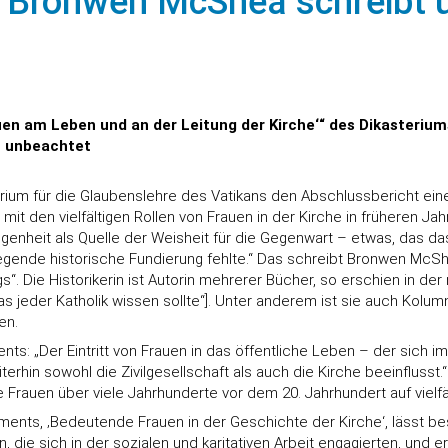
n Bronwen McShea schreibt üb
uen am Leben und an der Leitung der Kirche‘“ des Dikasteriums
n unbeachtet
terium für die Glaubenslehre des Vatikans den Abschlussbericht e
h mit den vielfältigen Rollen von Frauen in der Kirche in früheren J
heit als Quelle der Weisheit für die Gegenwart – etwas, das das 
legende historische Fundierung fehlte.“ Das schreibt Bronwen McShea
“. Die Historikerin ist Autorin mehrerer Bücher, so erschien in de
jeder Katholik wissen sollte“]. Unter anderem ist sie auch Kolumnist
en.
ts: „Der Eintritt von Frauen in das öffentliche Leben – der sich i
rhin sowohl die Zivilgesellschaft als auch die Kirche beeinflusst.“ 
Frauen über viele Jahrhunderte vor dem 20. Jahrhundert auf vielfä
uments, ‚Bedeutende Frauen in der Geschichte der Kirche‘, lässt be
, die sich in der sozialen und karitativen Arbeit engagierten, und