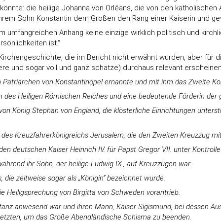
en könnte: die heilige Johanna von Orléans, die von den katholische
 ihrem Sohn Konstantin dem Großen den Rang einer Kaiserin und gew
 im umfangreichen Anhang keine einzige wirklich politisch und kirch
önlichkeiten ist.“
er Kirchengeschichte, die im Bericht nicht erwähnt wurden, aber für
ere und sogar voll und ganz schätze) durchaus relevant erscheinen
 Patriarchen von Konstantinopel ernannte und mit ihm das Zweite Konz
erin des Heiligen Römischen Reiches und eine bedeutende Förderin der
 von König Stephan von England, die klösterliche Einrichtungen unte
des Kreuzfahrerkönigreichs Jerusalem, die den Zweiten Kreuzzug mitin
en deutschen Kaiser Heinrich IV. für Papst Gregor VII. unter Kontrolle
während ihr Sohn, der heilige Ludwig IX., auf Kreuzzügen war.
s, die zeitweise sogar als „Königin“ bezeichnet wurde.
 Heiligsprechung von Birgitta von Schweden vorantrieb.
onstanz anwesend war und ihren Mann, Kaiser Sigismund, bei dessen Au
setzten, um das Große Abendländische Schisma zu beenden.