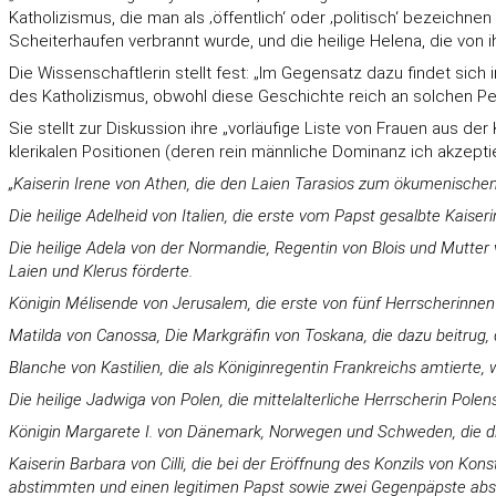
Katholizismus, die man als ‚öffentlich‘ oder ‚politisch‘ bezeichn
Scheiterhaufen verbrannt wurde, und die heilige Helena, die von
Die Wissenschaftlerin stellt fest: „Im Gegensatz dazu findet sich
des Katholizismus, obwohl diese Geschichte reich an solchen Pers
Sie stellt zur Diskussion ihre „vorläufige Liste von Frauen aus d
klerikalen Positionen (deren rein männliche Dominanz ich akzepti
„Kaiserin Irene von Athen, die den Laien Tarasios zum ökumenischen
Die heilige Adelheid von Italien, die erste vom Papst gesalbte Kais
Die heilige Adela von der Normandie, Regentin von Blois und Mutter
Laien und Klerus förderte.
Königin Mélisende von Jerusalem, die erste von fünf Herrscherinnen 
Matilda von Canossa, Die Markgräfin von Toskana, die dazu beitrug, d
Blanche von Kastilien, die als Königinregentin Frankreichs amtierte, 
Die heilige Jadwiga von Polen, die mittelalterliche Herrscherin Polen
Königin Margarete I. von Dänemark, Norwegen und Schweden, die die
Kaiserin Barbara von Cilli, die bei der Eröffnung des Konzils von K
abstimmten und einen legitimen Papst sowie zwei Gegenpäpste ab