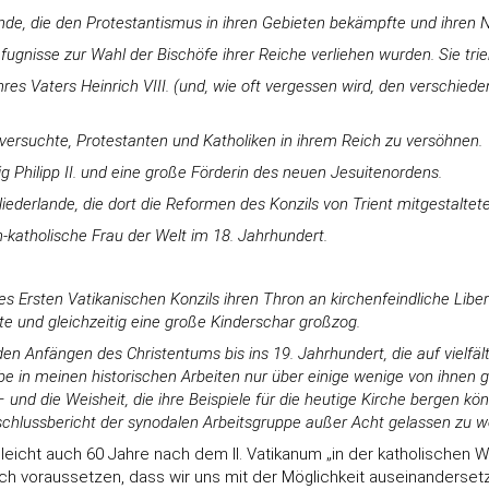
de, die den Protestantismus in ihren Gebieten bekämpfte und ihren Nef
efugnisse zur Wahl der Bischöfe ihrer Reiche verliehen wurden. Sie tr
ihres Vaters Heinrich VIII. (und, wie oft vergessen wird, den verschi
versuchte, Protestanten und Katholiken in ihrem Reich zu versöhnen.
g Philipp II. und eine große Förderin des neuen Jesuitenordens.
iederlande, die dort die Reformen des Konzils von Trient mitgestaltet
-katholische Frau der Welt im 18. Jahrhundert.
rsten Vatikanischen Konzils ihren Thron an kirchenfeindliche Liberale
te und gleichzeitig eine große Kinderschar großzog.
 den Anfängen des Christentums bis ins 19. Jahrhundert, die auf vielf
abe in meinen historischen Arbeiten nur über einige wenige von ihnen g
 und die Weisheit, die ihre Beispiele für die heutige Kirche bergen kö
bschlussbericht der synodalen Arbeitsgruppe außer Acht gelassen zu w
lleicht auch 60 Jahre nach dem II. Vatikanum „in der katholischen We
lich voraussetzen, dass wir uns mit der Möglichkeit auseinandersetz