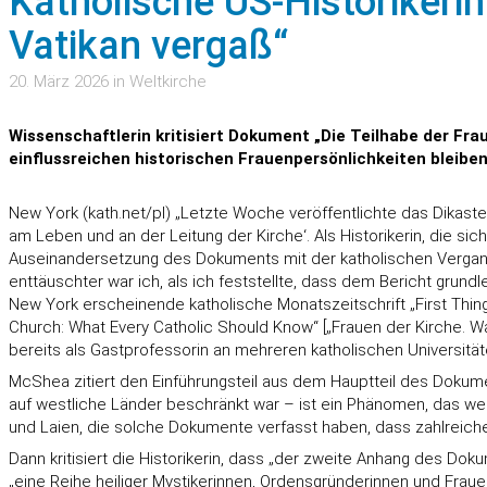
Katholische US-Historikeri
Vatikan vergaß“
20. März 2026 in Weltkirche
Wissenschaftlerin kritisiert Dokument „Die Teilhabe der Fra
einflussreichen historischen Frauenpersönlichkeiten bleibe
New York (kath.net/pl) „Letzte Woche veröffentlichte das Dikas
am Leben und an der Leitung der Kirche‘. Als Historikerin, die sic
Auseinandersetzung des Dokuments mit der katholischen Vergangen
enttäuschter war ich, als ich feststellte, dass dem Bericht grund
New York erscheinende katholische Monatszeitschrift „First Things
Church: What Every Catholic Should Know“ [„Frauen der Kirche. Was 
bereits als Gastprofessorin an mehreren katholischen Universität
McShea zitiert den Einführungsteil aus dem Hauptteil des Dokumen
auf westliche Länder beschränkt war – ist ein Phänomen, das weite
und Laien, die solche Dokumente verfasst haben, dass zahlreiche 
Dann kritisiert die Historikerin, dass „der zweite Anhang des Dok
„eine Reihe heiliger Mystikerinnen, Ordensgründerinnen und Frauen