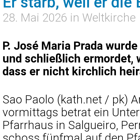
Er starb, weil er die
28. Mai 2026 in Weltkirche
P. José Maria Prada wurde
und schließlich ermordet, w
dass er nicht kirchlich hei
Sao Paolo (kath.net / pk) 
vormittags betrat ein Untero
Pfarrhaus in Salgueiro, Pe
schoss fünfmal auf den Pfar