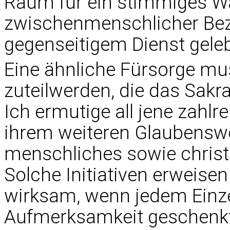
Raum für ein stimmiges W
zwischenmenschlicher Bezi
gegenseitigem Dienst gele
Eine ähnliche Fürsorge m
zuteilwerden, die das Sak
Ich ermutige all jene zahlrei
ihrem weiteren Glaubenswe
menschliches sowie christ
Solche Initiativen erweise
wirksam, wenn jedem Einze
Aufmerksamkeit geschenkt 