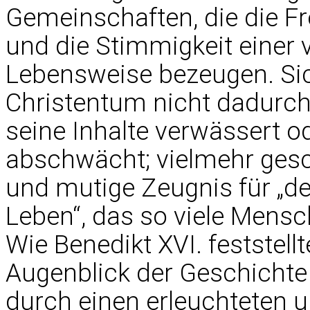
Gemeinschaften, die die F
und die Stimmigkeit einer 
Lebensweise bezeugen. Sich
Christentum nicht dadurch
seine Inhalte verwässert 
abschwächt; vielmehr gesc
und mutige Zeugnis für „d
Leben“, das so viele Mensc
Wie Benedikt XVI. feststell
Augenblick der Geschichte
durch einen erleuchteten u