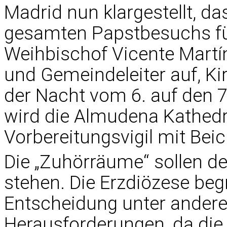
Madrid nun klargestellt, d
gesamten Papstbesuchs für
Weihbischof Vicente Martín
und Gemeindeleiter auf, Ki
der Nacht vom 6. auf den 7
wird die Almudena Kathedr
Vorbereitungsvigil mit Bei
Die „Zuhörräume“ sollen de
stehen. Die Erzdiözese beg
Entscheidung unter andere
Herausforderungen, da die