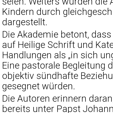
seien. Weiters würden die
Kindern durch gleichgeschl
dargestellt.
Die Akademie betont, dass 
auf Heilige Schrift und K
Handlungen als „in sich un
Eine pastorale Begleitung 
objektiv sündhafte Beziehu
gesegnet würden.
Die Autoren erinnern daran
bereits unter Papst Johann