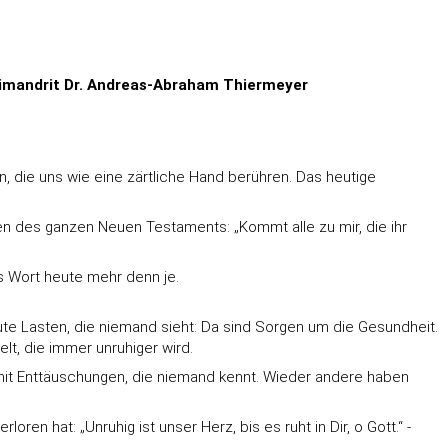
chimandrit Dr. Andreas-Abraham Thiermeyer
en, die uns wie eine zärtliche Hand berühren. Das heutige
gen des ganzen Neuen Testaments: „Kommt alle zu mir, die ihr
es Wort heute mehr denn je.
eute Lasten, die niemand sieht: Da sind Sorgen um die Gesundheit.
lt, die immer unruhiger wird.
it Enttäuschungen, die niemand kennt. Wieder andere haben
en hat: „Unruhig ist unser Herz, bis es ruht in Dir, o Gott.“ -