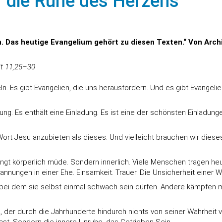
r die Ruhe des Herzens
ren. Das heutige Evangelium gehört zu diesen Texten.“ Von Ar
Mt 11,25–30
ln. Es gibt Evangelien, die uns herausfordern. Und es gibt Evangeli
ng. Es enthält eine Einladung. Es ist eine der schönsten Einladun
Wort Jesu anzubieten als dieses. Und vielleicht brauchen wir dies
dingt körperlich müde. Sondern innerlich. Viele Menschen tragen h
nnungen in einer Ehe. Einsamkeit. Trauer. Die Unsicherheit einer We
ei dem sie selbst einmal schwach sein dürfen. Andere kämpfen m
er durch die Jahrhunderte hindurch nichts von seiner Wahrheit verlor