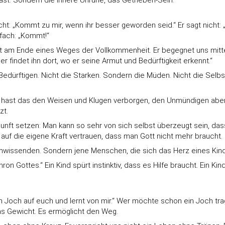
ast. Sondern die innere Unruhe, das Getrieben-Sein.
ht: „Kommt zu mir, wenn ihr besser geworden seid.“ Er sagt nicht: 
nfach: „Kommt!“
icht am Ende eines Weges der Vollkommenheit. Er begegnet uns mi
r findet ihn dort, wo er seine Armut und Bedürftigkeit erkennt.“
ie Bedürftigen. Nicht die Starken. Sondern die Müden. Nicht die Sel
 hast das den Weisen und Klugen verborgen, den Unmündigen aber o
zt.
nunft setzen: Man kann so sehr von sich selbst überzeugt sein, d
 auf die eigene Kraft vertrauen, dass man Gott nicht mehr braucht.
 Unwissenden. Sondern jene Menschen, die sich das Herz eines Ki
ron Gottes.“ Ein Kind spürt instinktiv, dass es Hilfe braucht. Ein Ki
 Joch auf euch und lernt von mir.“ Wer möchte schon ein Joch tra
das Gewicht. Es ermöglicht den Weg.