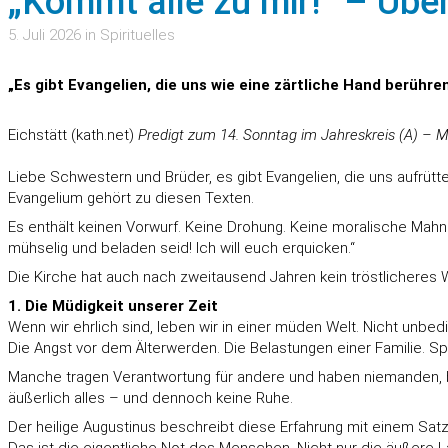
„Kommt alle zu mir!“ – Übe
5. Juli 2026 in Spirituelles
„Es gibt Evangelien, die uns wie eine zärtliche Hand berüh
Eichstätt (kath.net)
Predigt zum 14. Sonntag im Jahreskreis (A) – 
Liebe Schwestern und Brüder, es gibt Evangelien, die uns aufrütte
Evangelium gehört zu diesen Texten.
Es enthält keinen Vorwurf. Keine Drohung. Keine moralische Mahnu
mühselig und beladen seid! Ich will euch erquicken.“
Die Kirche hat auch nach zweitausend Jahren kein tröstlicheres 
1. Die Müdigkeit unserer Zeit
Wenn wir ehrlich sind, leben wir in einer müden Welt. Nicht unbe
Die Angst vor dem Älterwerden. Die Belastungen einer Familie. Spa
Manche tragen Verantwortung für andere und haben niemanden, b
äußerlich alles – und dennoch keine Ruhe.
Der heilige Augustinus beschreibt diese Erfahrung mit einem Satz, d