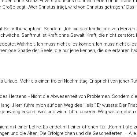
n Leben ohne Kreuz. Er verspricht uns nicht ein Leben ohne Tränen. 
 der Große sagt: „Wer Christus trägt, wird von Christus getragen.“ D
icht Selbstbehauptung. Sondern: „Ich bin sanftmütig und von Herze
che. Sanftmut ist Kraft ohne Gewalt. Kraft, die nicht zerstört. Kra
tet Wahrheit. Ich muss nicht alles können. Ich muss nicht alles k
namenlose Gnade der Seele, die nur jene kennen, die sie erfahren 
 Urlaub. Mehr als einen freien Nachmittag. Er spricht von jener Ruh
e des Herzens. - Nicht die Abwesenheit von Problemen. Sondern di
ang: „Herr, führe mich auf den Weg des Heils.“ Er wusste: Der Fri
egenwärtig erkannt wird und wir mit ihm unseren Weg weitergehen d
 mit einer Lehre. Es endet mit einer offenen Tür. „Kommt alle zu mir
en und die Alten. Die Erfolgreichen und die Gescheiterten. – Alle.