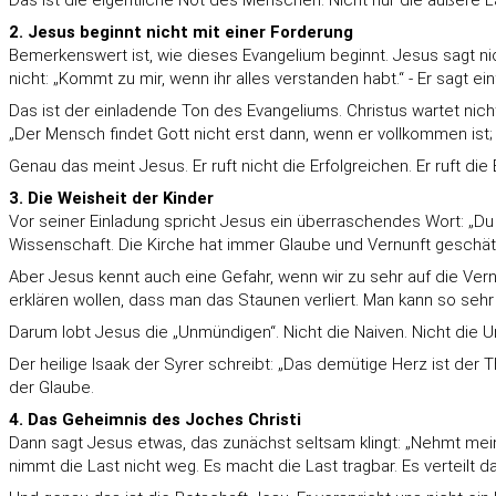
Das ist die eigentliche Not des Menschen. Nicht nur die äußere L
2. Jesus beginnt nicht mit einer Forderung
Bemerkenswert ist, wie dieses Evangelium beginnt. Jesus sagt nic
nicht: „Kommt zu mir, wenn ihr alles verstanden habt.“ - Er sagt ei
Das ist der einladende Ton des Evangeliums. Christus wartet n
„Der Mensch findet Gott nicht erst dann, wenn er vollkommen ist; e
Genau das meint Jesus. Er ruft nicht die Erfolgreichen. Er ruft d
3. Die Weisheit der Kinder
Vor seiner Einladung spricht Jesus ein überraschendes Wort: „Du
Wissenschaft. Die Kirche hat immer Glaube und Vernunft geschät
Aber Jesus kennt auch eine Gefahr, wenn wir zu sehr auf die Ver
erklären wollen, dass man das Staunen verliert. Man kann so sehr
Darum lobt Jesus die „Unmündigen“. Nicht die Naiven. Nicht die
Der heilige Isaak der Syrer schreibt: „Das demütige Herz ist der Th
der Glaube.
4. Das Geheimnis des Joches Christi
Dann sagt Jesus etwas, das zunächst seltsam klingt: „Nehmt mein
nimmt die Last nicht weg. Es macht die Last tragbar. Es verteilt 