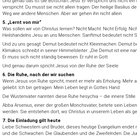
Und genau das ist die Botschaft Jesu. Er verspricht uns nicht ei
verspricht: Du musst sie nicht allein tragen. Der heilige Basilius
Weg wie andere Menschen. Aber wir gehen ihn nicht allein.
5. „Lernt von mir“
Was sollen wir von Christus lernen? Nicht Macht. Nicht Erfolg. N
Heilshandelns Jesu an uns Menschen: Sanftmut bedeutet nicht Schwä
Und zu uns gesagt: Demut bedeutet nicht Kleinmachen. Demut bedeu
Klimakos schreibt in seiner Himmelsleiter: „Die Demut ist eine 
Er muss sich nicht ständig beweisen. Er ruht in Gott.
Und genau darum spricht Jesus von der Ruhe der Seele.
6. Die Ruhe, nach der wir suchen
Wenn Jesus von Ruhe spricht, meint er mehr als Erholung. Mehr als
geliebt. Ich bin getragen. Mein Leben liegt in Gottes Hand.
Die Wüstenväter nannten diese Ruhe hesychia – die innere Still
Abba Arsenius, einer der großen Mönchsväter, betete sein Leben l
werden. Sie entstehen dort, wo Christus in unserem Leben als g
7. Die Einladung gilt heute
Liebe Schwestern und Brüder, dieses heutige Evangelium endet nicht
und die Schwachen. Die Glaubenden und die Zweifelnden. Die Jung