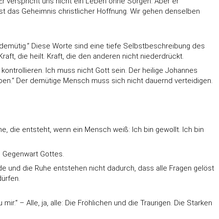
Er verspricht uns nicht ein Leben ohne Sorgen. Aber er
as ist das Geheimnis christlicher Hoffnung. Wir gehen denselben
n demütig.“ Diese Worte sind eine tiefe Selbstbeschreibung des
ft, die heilt. Kraft, die den anderen nicht niederdrückt.
ontrollieren. Ich muss nicht Gott sein. Der heilige Johannes
haben.“ Der demütige Mensch muss sich nicht dauernd verteidigen.
e, die entsteht, wenn ein Mensch weiß: Ich bin gewollt. Ich bin
e Gegenwart Gottes.
ede und die Ruhe entstehen nicht dadurch, dass alle Fragen gelöst
ürfen.
.“ – Alle, ja, alle: Die Fröhlichen und die Traurigen. Die Starken