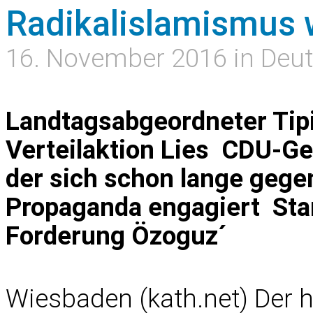
Radikalislamismus 
16. November 2016 in Deu
Landtagsabgeordneter Tipi
Verteilaktion Lies  CDU-
der sich schon lange gege
Propaganda engagiert  Sta
Forderung Özoguz´
Wiesbaden (kath.net) Der