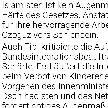
Islamisten ist kein Augenm
Härte des Gesetzes. Ansta
für ihre hervorragende Arbe
Özoguz vors Schienbein.
Auch Tipi kritisierte die Ä
Bundesintegrationsbeauftr
Schärfe: Erst äußert die I
beim Verbot von Kinderehen
Vorgehen des Innenminist
Dschihadisten und das Netz
fordert nötiges Augenmaß u