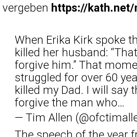
vergeben
https://kath.ne
When Erika Kirk spoke 
killed her husband: “Th
forgive him.” That mome
struggled for over 60 ye
killed my Dad. I will say 
forgive the man who…
— Tim Allen (@ofctimall
The speech of the year f