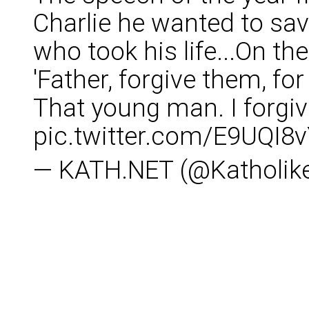
Charlie he wanted to sav
who took his life...On the
'Father, forgive them, fo
That young man. I forgiv
pic.twitter.com/E9UQI8
— KATH.NET (@Katholik