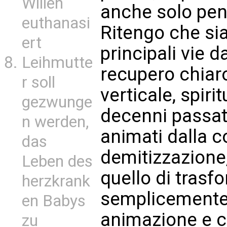
Willen
anche solo pen
euthanasi
Ritengo che sia
ert
principali vie d
Leihmutte
recupero chiar
r soll
verticale, spiri
gezwunge
decenni passati,
n werden,
animati dalla c
das
demitizzazione
Leben des
quello di trasf
herzkrank
semplicemente i
en Babys
animazione e c
zu