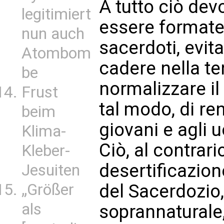
A tutto ciò de
legitimiert
essere formate
nun auch
sacerdoti, evi
Atombom
cadere nella te
be
normalizzare 
Frust
tal modo, di ren
beim
giovani e agli 
Klima-
Ciò, al contrari
Kleber-
desertificazion
Jesuiten
„Größer
del Sacerdozio, 
als
soprannaturale, 