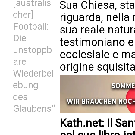
[australis
Sua Chiesa, sta
cher]
riguarda, nella
Football:
sua reale natura
Die
testimoniano e
unstoppb
ecclesiale e ma
are
origine squisit
Wiederbel
ebung
des
Glaubens“
Kath.net: Il Sa