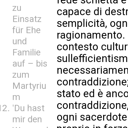
zu
capace di destr
Einsatz
semplicità, og
für Ehe
ragionamento. 
und
contesto cultu
Familie
sullefficientis
auf – bis
necessariamen
zum
contraddizione
Martyriu
stato ed è anco
m
contraddizione
'Du hast
ogni sacerdote
mir den