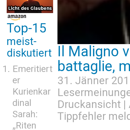
Top-15
meist-
Il Maligno 
diskutiert
battaglie, 
Emeritiert
31. Jänner 201
er
Kurienkar
Lesermeinung
dinal
Druckansicht
|
Sarah:
Tippfehler mel
„Riten