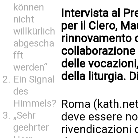
können
Intervista al P
nicht
per il Clero, M
willkürlich
rinnovamento d
abgescha
collaborazione t
fft
delle vocazioni,
werden“
della liturgia.
Ein Signal
des
Roma (kath.net
Himmels?
„Sehr
deve essere no
geehrter
rivendicazioni 