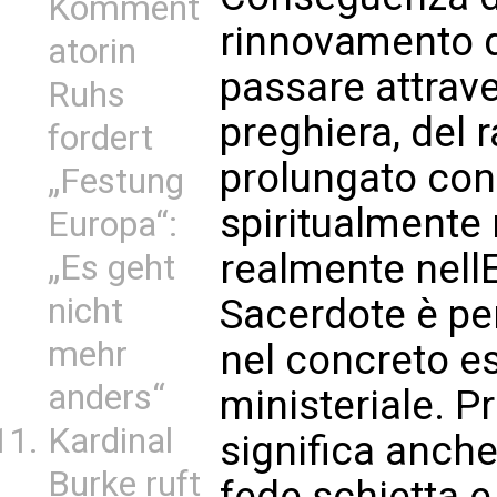
Komment
rinnovamento 
atorin
passare attrave
Ruhs
preghiera, del 
fordert
prolungato con 
„Festung
spiritualmente 
Europa“:
realmente nellE
„Es geht
nicht
Sacerdote è pe
mehr
nel concreto es
anders“
ministeriale. P
Kardinal
significa anche
Burke ruft
fede schietta e 