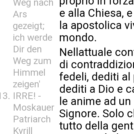
proprio in forz
Weg nach
e alla Chiesa, e
Ars
la apostolica vi
gezeigt;
mondo.
ich werde
Dir den
Nellattuale co
Weg zum
di contraddizio
Himmel
fedeli, dediti a
zeigen'
dediti a Dio e c
IRRE! -
le anime ad un 
Moskauer
Signore. Solo c
Patriarch
tutto della gent
Kyrill