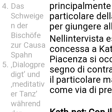
principalmente d
Das
particolare dell
Schweige
n der
per giungere al
Bischöfe
Nellintervista
zur Causa
concessa a Kath
Spahn
Piacenza si oc
‚Dialogpre
segno di contra
digt‘ und
il particolare 
‚meditativ
come via di pre
er Tanz’
während