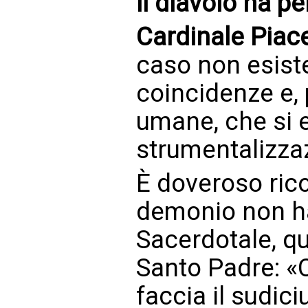
il diavolo ha p
Cardinale Piac
caso non esiste
coincidenze e, 
umane, che si 
strumentalizzaz
È doveroso rico
demonio non ha
Sacerdotale, q
Santo Padre: «C
faccia il sudic