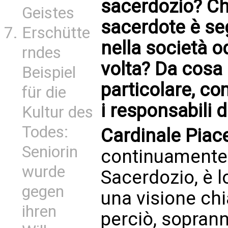
sacerdozio? Che
Geistes
sacerdote è se
Erschütte
nella società o
rndes
volta? Da cosa 
Beispiel
particolare, c
für die
i responsabili 
Kultur des
Todes:
Cardinale Piac
Seniorin
continuamente l
wurde
Sacerdozio, è lo
gegen
una visione ch
ihren
perciò, soprann