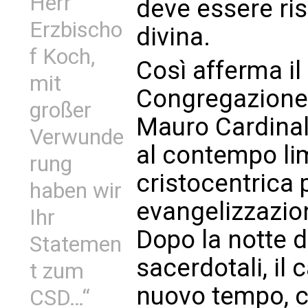
Herr
deve essere ris
Erzbischo
divina.
f Koch,
Così afferma il
mit
Congregazione p
großer
Mauro Cardinal
Verwunde
al contempo li
rung
cristocentrica
haben wir
evangelizzazion
Ihr
Dopo la notte d
Statemen
sacerdotali, il 
t zum
nuovo tempo, c
CSD…“