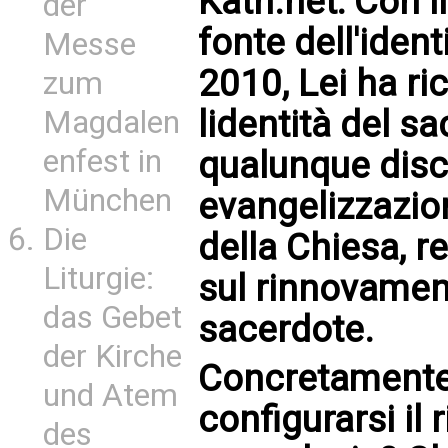
Kath.net: Con il 
der
fonte dell'ident
Messe
2010, Lei ha r
zum
lidentità del 
Magdalen
enfest in
qualunque disc
München
evangelizzazion
Die
della Chiesa, r
Liturgie:
sul rinnovament
das Gebet
sacerdote.
der Kirche
Concretamente
und Atem
configurarsi il
des