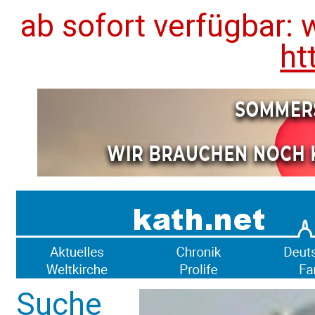
ab sofort verfügbar: 
ht
Suche