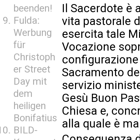
Il Sacerdote è 
beenden!
vita pastorale 
Fulda:
Werbung
esercita tale M
für
Vocazione sopr
Christoph
configurazione 
er Street
Sacramento dell
Day mit
servizio minist
dem
Gesù Buon Past
heiligen
Chiesa e, conc
Bonifatius
alla quale è m
BILD-
Conseguenza di 