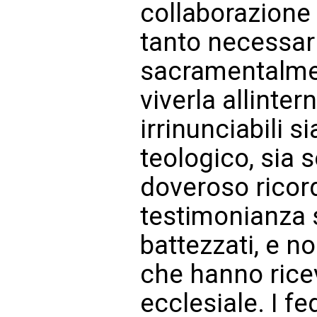
collaborazione t
tanto necessar
sacramentalmen
viverla allinte
irrinunciabili s
teologico, sia s
doveroso ricord
testimonianza s
battezzati, e 
che hanno rice
ecclesiale. I fe