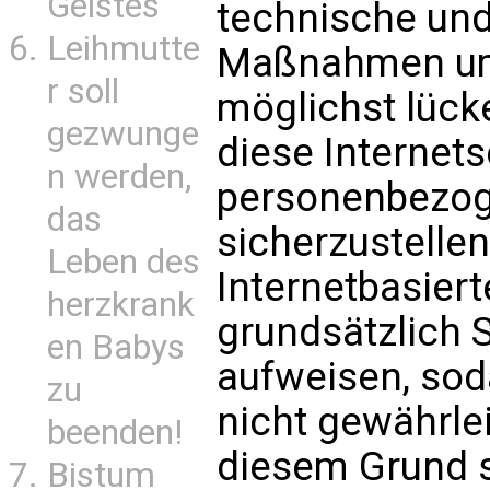
Geistes
technische und
Leihmutte
Maßnahmen um
r soll
möglichst lück
gezwunge
diese Internets
n werden,
personenbezo
das
sicherzustelle
Leben des
Internetbasier
herzkrank
grundsätzlich 
en Babys
aufweisen, sod
zu
nicht gewährle
beenden!
diesem Grund s
Bistum