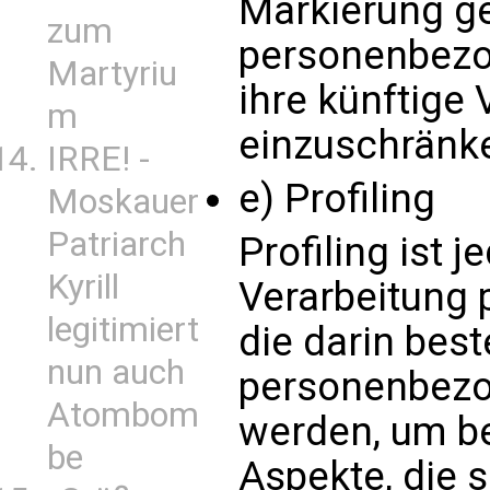
Markierung g
zum
personenbezo
Martyriu
ihre künftige 
m
einzuschränk
IRRE! -
e) Profiling
Moskauer
Patriarch
Profiling ist 
Kyrill
Verarbeitung
legitimiert
die darin best
nun auch
personenbezo
Atombom
werden, um b
be
Aspekte, die s