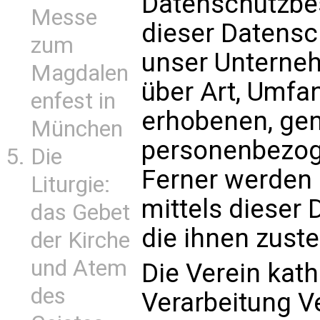
Datenschutzbe
Messe
dieser Datens
zum
unser Unterneh
Magdalen
über Art, Umfa
enfest in
erhobenen, gen
München
personenbezog
Die
Ferner werden 
Liturgie:
mittels dieser
das Gebet
die ihnen zust
der Kirche
und Atem
Die Verein kath.
des
Verarbeitung V