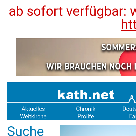
ab sofort verfügbar: 
ht
Suche