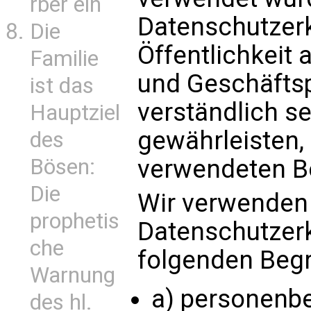
rber ein
Datenschutzerk
Die
Öffentlichkeit 
Familie
und Geschäftsp
ist das
verständlich se
Hauptziel
gewährleisten,
des
verwendeten Beg
Bösen:
Die
Wir verwenden 
prophetis
Datenschutzerk
che
folgenden Begri
Warnung
a) personenb
des hl.