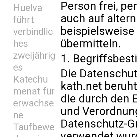
Person frei, p
Huelva
auch auf alter
führt
beispielsweise 
verbindlic
übermitteln.
hes
zweijährig
1. Begriffsbe
es
Die Datenschut
Katechu
kath.net beruht
menat für
die durch den 
erwachse
und Verordnung
ne
Datenschutz-G
Taufbewe
verwendet wur