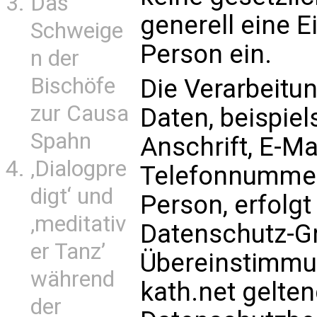
Das
generell eine E
Schweige
Person ein.
n der
Bischöfe
Die Verarbeit
zur Causa
Daten, beispie
Spahn
Anschrift, E-M
‚Dialogpre
Telefonnummer
digt‘ und
Person, erfolgt
‚meditativ
Datenschutz-G
er Tanz’
Übereinstimmun
während
kath.net gelte
der