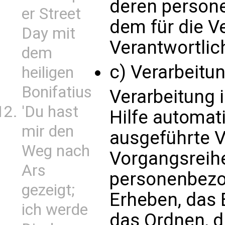
deren person
er Street
dem für die V
Day mit
Verantwortlic
dem
c) Verarbeitu
heiligen
Bonifatius
Verarbeitung i
'Du hast
Hilfe automat
mir den
ausgeführte V
Weg nach
Vorgangsreih
Ars
personenbezo
gezeigt;
Erheben, das 
ich werde
das Ordnen, d