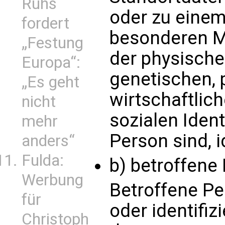
Ruhs
oder zu eine
fordert
besonderen M
„Festung
der physische
Europa“:
genetischen, 
„Es geht
wirtschaftlich
nicht
sozialen Ident
mehr
Person sind, i
anders“
Fulda:
b) betroffene
Werbung
Betroffene Per
für
oder identifiz
Christoph