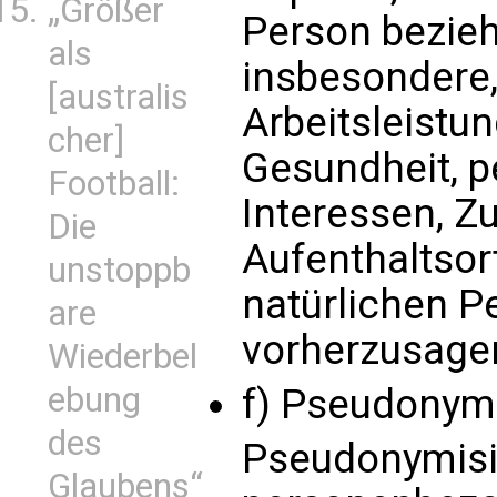
„Größer
Person bezieh
als
insbesondere
[australis
Arbeitsleistun
cher]
Gesundheit, p
Football:
Interessen, Zu
Die
Aufenthaltsor
unstoppb
natürlichen P
are
vorherzusage
Wiederbel
ebung
f) Pseudonym
des
Pseudonymisie
Glaubens“