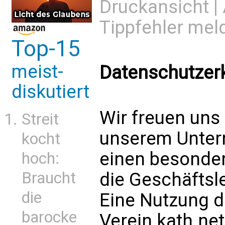
Druckansicht
|
Tippfehler mel
Top-15
meist-
Datenschutzer
diskutiert
Wir freuen uns 
Streit
unserem Unter
kocht
einen besonder
hoch:
die Geschäftsle
Braucht
die
Eine Nutzung de
barocke
Verein kath.net