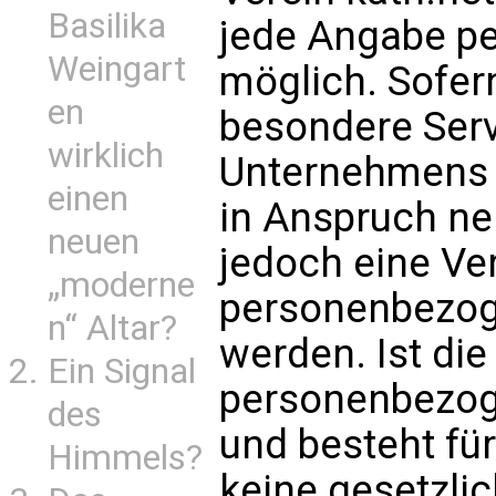
Basilika
jede Angabe p
Weingart
möglich. Sofer
en
besondere Ser
wirklich
Unternehmens ü
einen
in Anspruch n
neuen
jedoch eine Ve
„moderne
personenbezoge
n“ Altar?
werden. Ist die
Ein Signal
personenbezoge
des
und besteht fü
Himmels?
keine gesetzlic