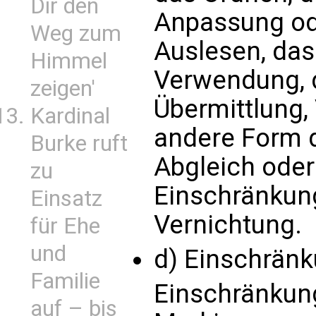
Dir den
Anpassung od
Weg zum
Auslesen, das
Himmel
Verwendung, 
zeigen'
Übermittlung,
Kardinal
andere Form d
Burke ruft
Abgleich oder
zu
Einschränkung
Einsatz
Vernichtung.
für Ehe
und
d) Einschränk
Familie
Einschränkung
auf – bis