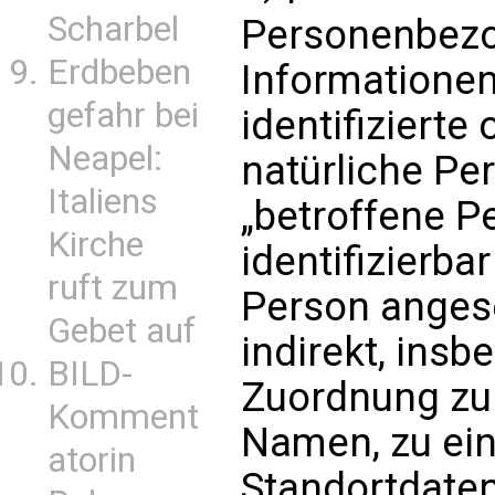
Scharbel
Personenbezo
Erdbeben
Informationen,
gefahr bei
identifizierte 
Neapel:
natürliche Pe
Italiens
„betroffene P
Kirche
identifizierba
ruft zum
Person angese
Gebet auf
indirekt, insb
BILD-
Zuordnung zu
Komment
Namen, zu ei
atorin
Standortdaten