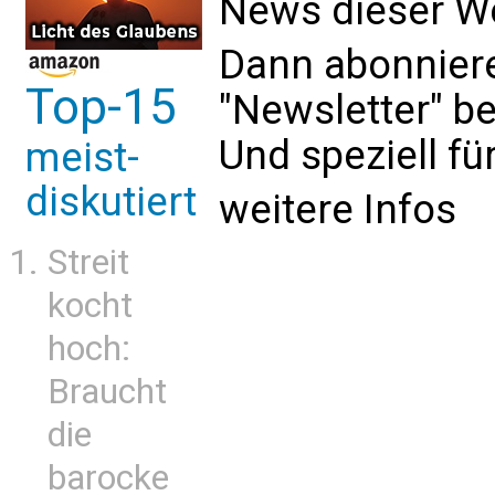
News dieser We
Dann abonniere
Top-15
"Newsletter" b
Und speziell fü
meist-
diskutiert
weitere Infos
Streit
kocht
hoch:
Braucht
die
barocke