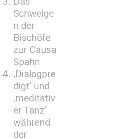
Das
Schweige
n der
Bischöfe
zur Causa
Spahn
‚Dialogpre
digt‘ und
‚meditativ
er Tanz’
während
der