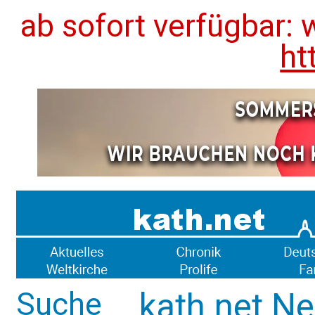
ab sofort verfügbar: 
ht
Suche
kath.net Ne