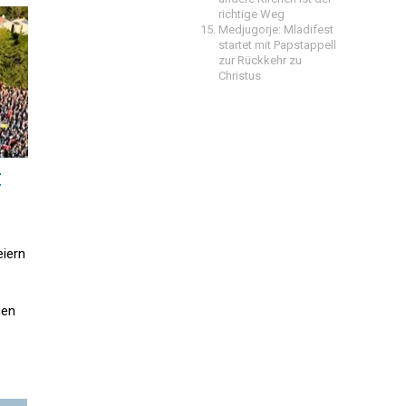
richtige Weg
Medjugorje: Mladifest
startet mit Papstappell
zur Rückkehr zu
Christus
t
eiern
gen