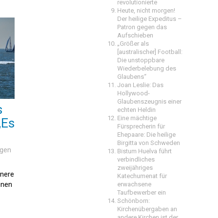
revolutionierte
Heute, nicht morgen!
Der heilige Expeditus –
Patron gegen das
Aufschieben
„Größer als
[australischer] Football:
Die unstoppbare
Wiederbelebung des
Glaubens“
Joan Leslie: Das
Hollywood-
Glaubenszeugnis einer
s
echten Heldin
Eine mächtige
„Es
Fürsprecherin für
Ehepaare: Die heilige
Birgitta von Schweden
ngen
Bistum Huelva führt
verbindliches
zweijähriges
nnere
Katechumenat für
enen
erwachsene
Taufbewerber ein
Schönborn:
Kirchenübergaben an
andere Kirchen ist der