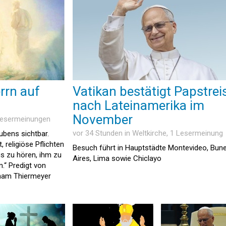
rrn auf
Vatikan bestätigt Papstrei
nach Lateinamerika im
November
 Lesermeinungen
vor 34 Stunden in
Weltkirche
, 1 Lesermeinung
aubens sichtbar.
, religiöse Pflichten
Besuch führt in Hauptstädte Montevideo, Bun
us zu hören, ihm zu
Aires, Lima sowie Chiclayo
.“ Predigt von
aham Thiermeyer