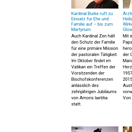
Kardinal Burke ruft zu
Ärzt
Einsatz für Ehe und
Heil
Familie auf – bis zum
Wirk
Martyrium
Glow
Auch Kardinal Zen hält
Mit 
den Schutz der Familie
Paps
für eine primäre Mission
hero
der pastoralen Tätigkeit.
der 
Im Oktober findet im
Mari
Vatikan ein Treffen der
Herz
Vorsitzenden der
1957
Bischofskonferenzen
2015
anlässlich des
Austr
zehnjährigen Jubiläums
vorw
von Amoris laetitia
Von 
statt.