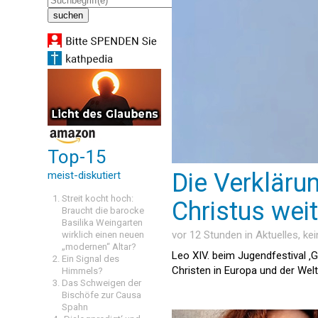
Top-15
Die Verklärun
meist-diskutiert
Streit kocht hoch:
Christus wei
Braucht die barocke
Basilika Weingarten
vor 12 Stunden in
Aktuelles
, ke
wirklich einen neuen
„modernen“ Altar?
Leo XIV. beim Jugendfestival ‚
Ein Signal des
Christen in Europa und der We
Himmels?
Das Schweigen der
Bischöfe zur Causa
Spahn