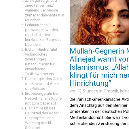
‚Dialogpredigt‘ und
‚meditativer Tanz’
während der Messe
zum Magdalenenfest in
München
Leihmutter soll
gezwungen werden,
das Leben des
herzkranken Babys zu
beenden!
Mullah-Gegnerin 
Bistum Huelva führt
verbindliches
Alinejad warnt vor
zweijähriges
Katechumenat für
Islamismus: „Alla
erwachsene
klingt für mich n
Taufbewerber ein
Die Liturgie: das Gebet
Hinrichtung“
der Kirche und Atem
des Geistes
vor 13 Stunden in
Chronik
, kei
Erdbebengefahr bei
Neapel: Italiens Kirche
Die iranisch-amerikanische Akti
ruft zum Gebet auf
dem Anschlag auf den Berliner 
Die Familie ist das
Umdenken in der deutschen Poli
Hauptziel des Bösen:
Medienlandschaft. Sie warnt vo
Die prophetische
Warnung des hl.
schleichenden Zerstörung der 
Scharbel