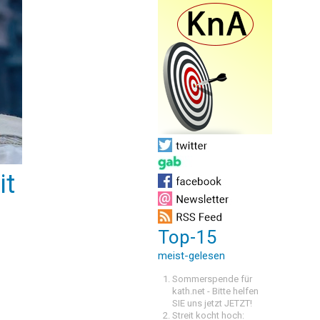
it
Top-15
meist-gelesen
Sommerspende für
kath.net - Bitte helfen
SIE uns jetzt JETZT!
Streit kocht hoch: