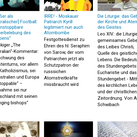
ßer als
IRRE! - Moskauer
Die Liturgie: das Ge
ralischer] Football:
Patriarch Kyrill
der Kirche und Ate
unstoppbare
legitimiert nun auch
des Geistes
erbelebung des
Atombombe
Leo XIV.: die Liturgi
bens“
Festgottesdienst zu
gemeinsames Gebe
kiger „The
Ehren des hl. Seraphim
des Leibes Christi,
ralian“-Kommentar:
von Sarow, der vom
Quelle des geistlic
schwung des
Patriarchen jetzt als
Lebens. Die Bedeut
stentums, vor allem
Schutzpatron der
des Stundengebets:
Katholizismus, sei
russsichen
Eucharistie und das
ustralien und Europa
Atomstreitkräfte
Stundengebet - Mit
toppable“ –
missbraucht wird
des kirchlichen Leb
ahme sei nur
und der christlichen
schland mit seinen
Zeitordnung. Von A
nging bishops“
Schwibach