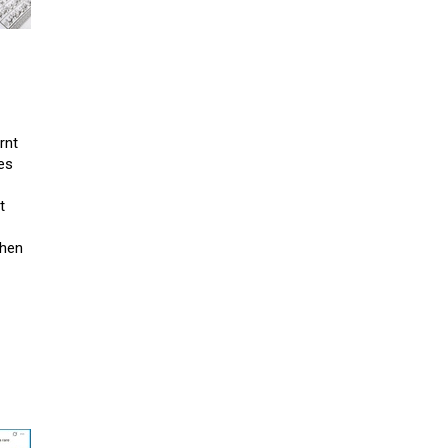
rnt
es
t
chen