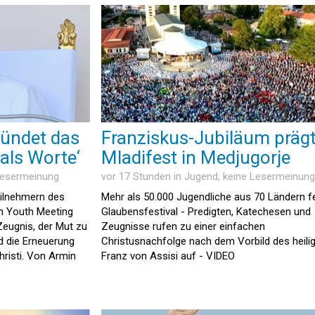
kündet das
Franziskus-Jubiläum präg
als Worte‘
Mladifest in Medjugorje
Lesermeinung
vor 17 Stunden in
Jugend
, keine Lesermeinung
eilnehmern des
Mehr als 50.000 Jugendliche aus 70 Ländern f
an Youth Meeting
Glaubensfestival - Predigten, Katechesen und
 Zeugnis, der Mut zu
Zeugnisse rufen zu einer einfachen
d die Erneuerung
Christusnachfolge nach dem Vorbild des heili
hristi. Von Armin
Franz von Assisi auf - VIDEO