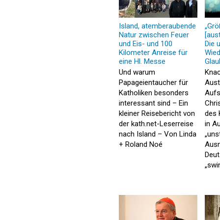
Island, atemberaubende
„Grö
Natur zwischen Feuer
[aust
und Eis- und 100
Die 
Kilometer Anreise für
Wied
eine Hl. Messe
Glau
Und warum
Knac
Papageientaucher für
Aust
Katholiken besonders
Auf
interessant sind – Ein
Chri
kleiner Reisebericht von
des 
der kath.net-Leserreise
in A
nach Island – Von Linda
„uns
+ Roland Noé
Ausn
Deut
„swi