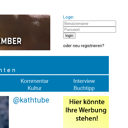
Login
oder
neu registrieren
?
@kathtube