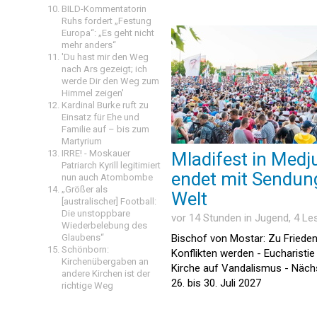
BILD-Kommentatorin
Ruhs fordert „Festung
Europa“: „Es geht nicht
mehr anders“
'Du hast mir den Weg
nach Ars gezeigt; ich
werde Dir den Weg zum
Himmel zeigen'
Kardinal Burke ruft zu
Einsatz für Ehe und
Familie auf – bis zum
Martyrium
IRRE! - Moskauer
Mladifest in Medj
Patriarch Kyrill legitimiert
endet mit Sendung
nun auch Atombombe
„Größer als
Welt
[australischer] Football:
Die unstoppbare
vor 14 Stunden in
Jugend
, 4 L
Wiederbelebung des
Glaubens“
Bischof von Mostar: Zu Frieden
Schönborn:
Konflikten werden - Eucharistie
Kirchenübergaben an
Kirche auf Vandalismus - Näch
andere Kirchen ist der
26. bis 30. Juli 2027
richtige Weg