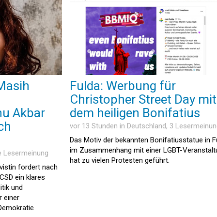
Masih
Fulda: Werbung für
Christopher Street Day mit
hu Akbar
dem heiligen Bonifatius
ach
vor 13 Stunden in
Deutschland
, 3 Lesermeinu
Das Motiv der bekannten Bonifatiusstatue in F
im Zusammenhang mit einer LGBT-Veranstalt
ne Lesermeinung
hat zu vielen Protesten geführt.
vistin fordert nach
CSD ein klares
tik und
r einer
Demokratie