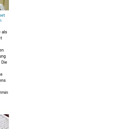
bet
m
e als
t
hen
ung
 Die
te
ens
rmin