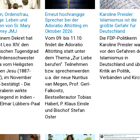
in, Ordensfrau,
Erneut hochrangige
Karoline Preisler:
ige: Leben und
Sprecher bei der
Islamismus ist die
en von Sr. Mary
Adoratio Altötting im
größte Gefahr für
rey JMJ
Oktober 2026
Deutschland
einem Dekret hat
Vom 09. bis 11.10.
Die FDP-Politikerin
t Leo XIV. den
findet die Adoratio
Karoline Preisler wa
ischen Tugendgrad
Altötting statt unter
vor den Gefahren d
Ordensschwester
dem Thema „Zur Liebe
Islamismus in
a vom Heiligsten
berufen“. Teilnehmen
Deutschland und üb
en Jesu (1887-
bzw. sprechenwerden
Kritik an Politik,
), im November
u.a. der neue Nuntius
Verbänden und Kir
 bestätigt - Die
van Megen, Prof. Gerl-
alierin wirkte
Falkovitz,
iegend in Indien -
Bestsellerautor Tobias
Elmar Lübbers-Paal
Haberl, P. Klaus Einsle
und Bischof Stefan
Oster