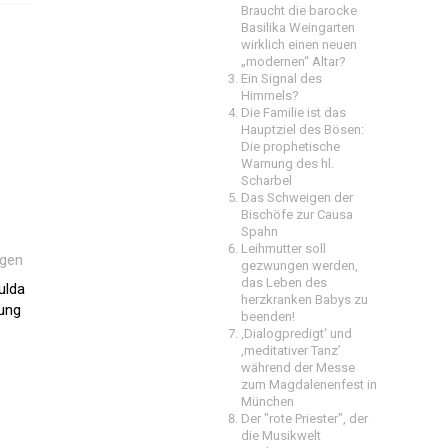
Braucht die barocke
Basilika Weingarten
wirklich einen neuen
„modernen“ Altar?
Ein Signal des
Himmels?
Die Familie ist das
Hauptziel des Bösen:
Die prophetische
Warnung des hl.
Scharbel
Das Schweigen der
Bischöfe zur Causa
Spahn
Leihmutter soll
ngen
gezwungen werden,
das Leben des
ulda
herzkranken Babys zu
ung
beenden!
‚Dialogpredigt‘ und
‚meditativer Tanz’
während der Messe
zum Magdalenenfest in
München
Der "rote Priester", der
die Musikwelt