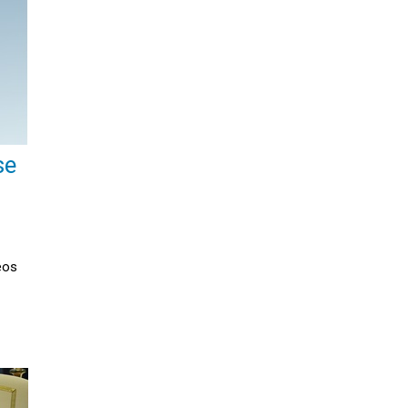
se
eos