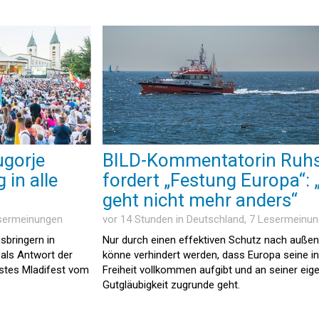
ugorje
BILD-Kommentatorin Ruh
 in alle
fordert „Festung Europa“: 
geht nicht mehr anders“
esermeinungen
vor 14 Stunden in
Deutschland
, 7 Lesermeinu
sbringern in
Nur durch einen effektiven Schutz nach außen
 als Antwort der
könne verhindert werden, dass Europa seine i
stes Mladifest vom
Freiheit vollkommen aufgibt und an seiner eig
Gutgläubigkeit zugrunde geht.