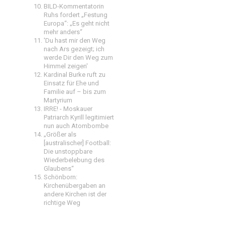
BILD-Kommentatorin
Ruhs fordert „Festung
Europa“: „Es geht nicht
mehr anders“
'Du hast mir den Weg
nach Ars gezeigt; ich
werde Dir den Weg zum
Himmel zeigen'
Kardinal Burke ruft zu
Einsatz für Ehe und
Familie auf – bis zum
Martyrium
IRRE! - Moskauer
Patriarch Kyrill legitimiert
nun auch Atombombe
„Größer als
[australischer] Football:
Die unstoppbare
Wiederbelebung des
Glaubens“
Schönborn:
Kirchenübergaben an
andere Kirchen ist der
richtige Weg