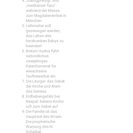
‚Dialogpredigt‘ und
‚meditativer Tanz’
während der Messe
zum Magdalenenfest in
München
Leihmutter soll
gezwungen werden,
das Leben des
herzkranken Babys zu
beenden!
Bistum Huelva führt
verbindliches
zweijähriges
Katechumenat für
erwachsene
Taufbewerber ein
Die Liturgie: das Gebet
der Kirche und Atem
des Geistes
Erdbebengefahr bei
Neapel: Italiens Kirche
ruft zum Gebet auf
Die Familie ist das
Hauptziel des Bösen:
Die prophetische
Warnung des hl.
Scharbel