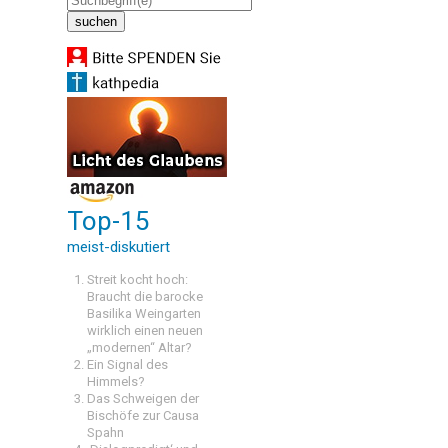
Top-15
meist-diskutiert
Streit kocht hoch:
Braucht die barocke
Basilika Weingarten
wirklich einen neuen
„modernen“ Altar?
Ein Signal des
Himmels?
Das Schweigen der
Bischöfe zur Causa
Spahn