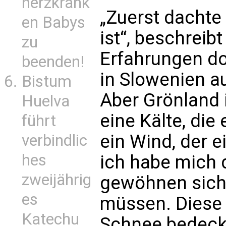
herzkrank
„Zuerst dachte 
en Babys
ist“, beschreib
zu
Erfahrungen dor
beenden!
in Slowenien a
Bistum
Aber Grönland i
Huelva
eine Kälte, die
führt
ein Wind, der 
verbindlic
hes
ich habe mich
zweijährig
gewöhnen sich 
es
müssen. Diese S
Katechu
Schnee bedeckt 