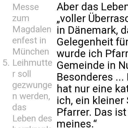
Aber das Leben
Messe
„voller Überra
zum
Magdalen
in Dänemark, d
enfest in
Gelegenheit fü
München
wurde ich Pfarr
Leihmutte
Gemeinde in Nu
r soll
Besonderes ... 
gezwunge
hat nur eine k
n werden,
ich, ein kleine
das
Pfarrer. Das is
Leben des
meines.“