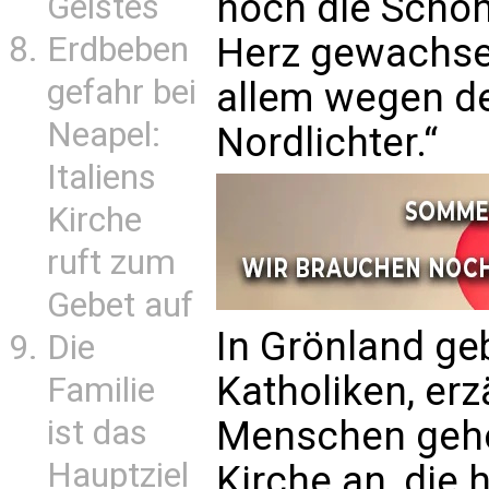
noch die Schön
Geistes
Erdbeben
Herz gewachsen
gefahr bei
allem wegen d
Neapel:
Nordlichter.“
Italiens
Kirche
ruft zum
Gebet auf
In Grönland ge
Die
Katholiken, erz
Familie
ist das
Menschen gehö
Hauptziel
Kirche an, die 