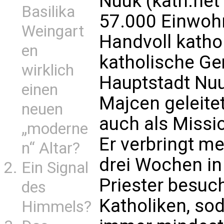
Nuuk (kath.net
Basilika
57.000 Einwohn
Weingart
Handvoll kathol
en
katholische Ge
wirklich
Hauptstadt Nuu
einen
Majcen geleitet
neuen
auch als Missio
„moderne
Er verbringt m
n“ Altar?
drei Wochen in
Ein Signal
Priester besuch
des
Katholiken, so
Himmels?