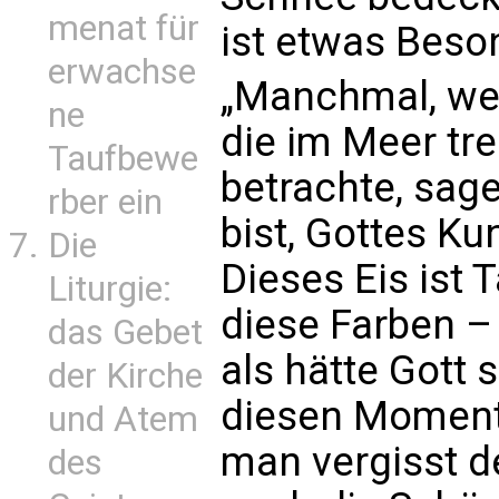
menat für
ist etwas Beso
erwachse
„Manchmal, we
ne
die im Meer tr
Taufbewe
betrachte, sage
rber ein
bist, Gottes K
Die
Dieses Eis ist 
Liturgie:
diese Farben – 
das Gebet
als hätte Gott 
der Kirche
diesen Momente
und Atem
man vergisst d
des