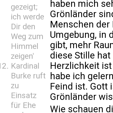
haben mich se
gezeigt;
Grönländer sin
ich werde
Menschen der N
Dir den
Umgebung, in d
Weg zum
gibt, mehr Ra
Himmel
diese Stille hat
zeigen'
Herzlichkeit ist
Kardinal
habe ich gelern
Burke ruft
zu
Feind ist. Gott i
Einsatz
Grönländer wis
für Ehe
Wie schauen die