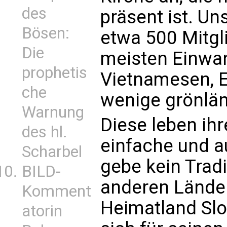
des
präsent ist. U
Bösen:
etwa 500 Mitgl
Die
meisten Einwand
prophetis
Vietnamesen, E
che
wenige grönlän
Warnung
Diese leben ihr
des hl.
einfache und a
Scharbel
gebe kein Trad
BILD-
anderen Lände
Komment
Heimatland Sl
atorin