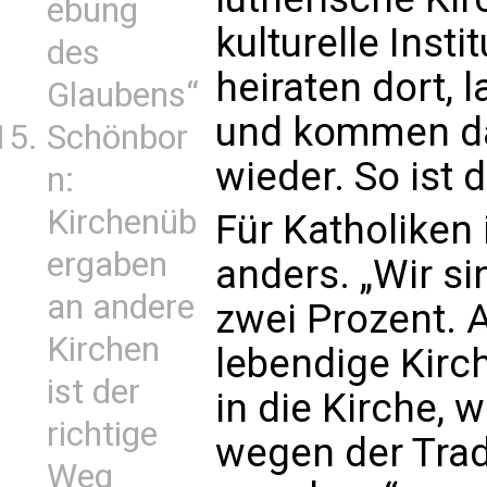
ebung
kulturelle Inst
des
heiraten dort, 
Glaubens“
und kommen da
Schönbor
wieder. So ist 
n:
Kirchenüb
Für Katholiken
ergaben
anders. „Wir si
an andere
zwei Prozent. A
Kirchen
lebendige Kir
ist der
in die Kirche, w
richtige
wegen der Trad
Weg