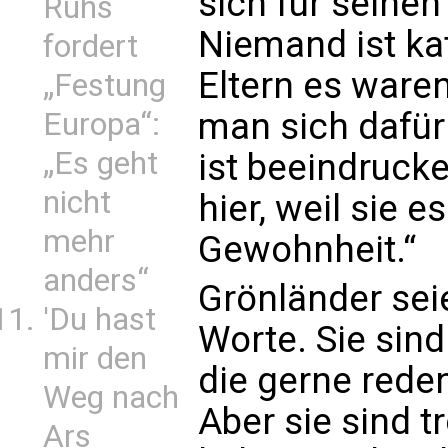
sich für seine
Ruhs
Niemand ist kat
fordert
Eltern es waren
„Festung
man sich dafür
Europa“:
„Es geht
ist beeindruck
nicht
hier, weil sie e
mehr
Gewohnheit.“
anders“
Grönländer sei
'Du hast
Worte. Sie sind
mir den
die gerne rede
Weg nach
Aber sie sind 
Ars