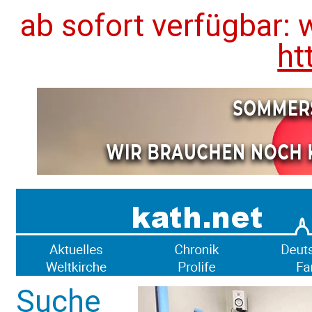
ab sofort verfügbar: 
ht
Suche