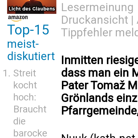
Lesermeinung
Druckansicht
|
Top-15
Tippfehler mel
meist-
diskutiert
Inmitten riesig
dass man ein M
Streit
Pater Tomaž Ma
kocht
hoch:
Grönlands einz
Braucht
Pfarrgemeinde, 
die
barocke