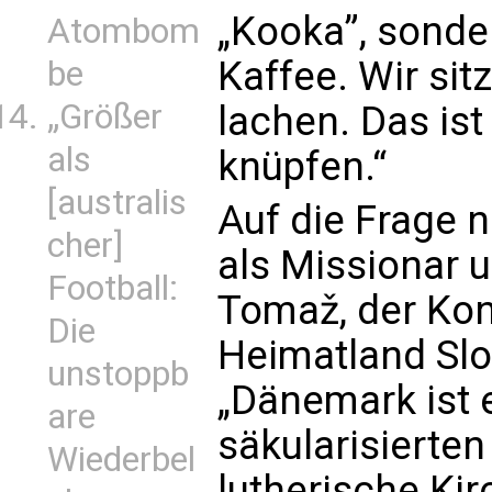
„Kooka”, sonde
Atombom
Kaffee. Wir si
be
„Größer
lachen. Das ist
als
knüpfen.“
[australis
Auf die Frage 
cher]
als Missionar 
Football:
Tomaž, der Kon
Die
Heimatland Slo
unstoppb
„Dänemark ist 
are
säkularisierten
Wiederbel
lutherische Kir