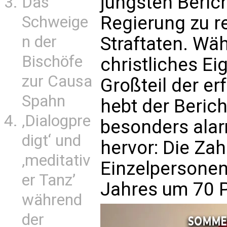
jüngsten Beric
Das
Regierung zu re
Schweige
n der
Straftaten. Wä
Bischöfe
christliches E
zur Causa
Großteil der e
Spahn
hebt der Beric
‚Dialogpre
besonders ala
digt‘ und
hervor: Die Zah
‚meditativ
Einzelpersonen
er Tanz’
Jahres um 70 P
während
der