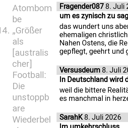
Fragender087
8. Juli
Atombom
um es zynisch zu sa
be
das wundert uns aber
„Größer
ehemaligen christlic
als
Nahen Ostens, die Rel
gepflegt, geehrt und g
[australis
cher]
Versusdeum
8. Juli 
Football:
In Deutschland wird d
Die
weil die bittere Real
unstoppb
es manchmal in herze
are
SarahK
8. Juli 2026
Wiederbel
Im umkehrschluss