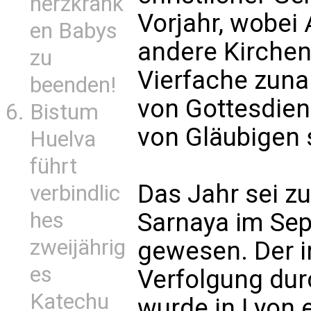
herzkrank
Vorjahr, wobei 
en Babys
andere Kirchen
zu
Vierfache zun
beenden!
von Gottesdie
Bistum
von Gläubigen 
Huelva
führt
Das Jahr sei 
verbindlic
hes
Sarnaya im Se
zweijährig
gewesen. Der ir
es
Verfolgung dur
Katechu
wurde in Lyon 