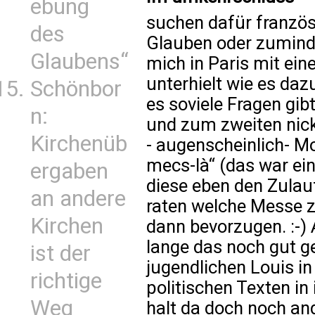
ebung
suchen dafür franzö
des
Glauben oder zuminde
Glaubens“
mich in Paris mit ein
unterhielt wie es da
Schönbor
es soviele Fragen gib
n:
und zum zweiten nick
Kirchenüb
- augenscheinlich- M
mecs-là“ (das war ein
ergaben
diese eben den Zulau
an andere
raten welche Messe 
Kirchen
dann bevorzugen. :-)
lange das noch gut 
ist der
jugendlichen Louis in
richtige
politischen Texten in
Weg
halt da doch noch an