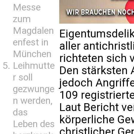
Messe
zum
Magdalen
Eigentumsdeli
enfest in
aller antichris
München
richteten sich
Leihmutte
Den stärksten 
r soll
jedoch Angriff
gezwunge
109 registriert
n werden,
Laut Bericht ve
das
körperliche Ge
Leben des
christlicher G