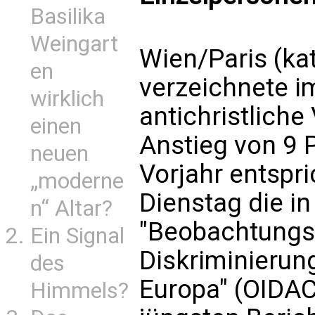
Basilika
Weingart
Wien/Paris (ka
en
verzeichnete i
wirklich
antichristliche
einen
Anstieg von 9
neuen
Vorjahr entspri
„moderne
Dienstag die i
n“ Altar?
"Beobachtungss
Ein Signal
Diskriminierun
des
Europa" (OIDAC
Himmels?