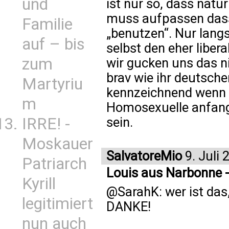
und
ist nur so, dass natü
muss aufpassen dass 
Familie
„benutzen“. Nur lang
auf – bis
selbst den eher liber
zum
wir gucken uns das ni
brav wie ihr deutsche
Martyriu
kennzeichnend wenn 
m
Homosexuelle anfange
IRRE! -
sein.
Moskauer
SalvatoreMio
9. Juli 
Patriarch
Louis aus Narbonne -
Kyrill
@SarahK: wer ist das, 
legitimiert
DANKE!
nun auch