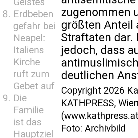
Geistes
zugenommen un
Erdbeben
größten Anteil 
gefahr bei
Straftaten dar.
Neapel:
jedoch, dass au
Italiens
antimuslimisch
Kirche
ruft zum
deutlichen Ans
Gebet auf
Copyright 2026 Ka
Die
KATHPRESS, Wien,
Familie
(www.kathpress.at
ist das
Foto: Archivbild
Hauptziel