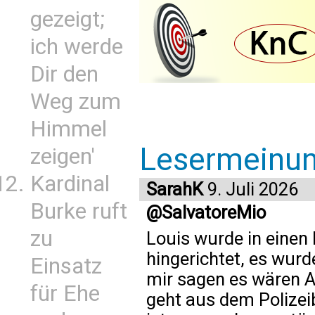
gezeigt;
ich werde
Dir den
Weg zum
Himmel
Lesermeinu
zeigen'
Kardinal
SarahK
9. Juli 2026
Burke ruft
@SalvatoreMio
zu
Louis wurde in einen 
hingerichtet, es wur
Einsatz
mir sagen es wären A
für Ehe
geht aus dem Polizeib