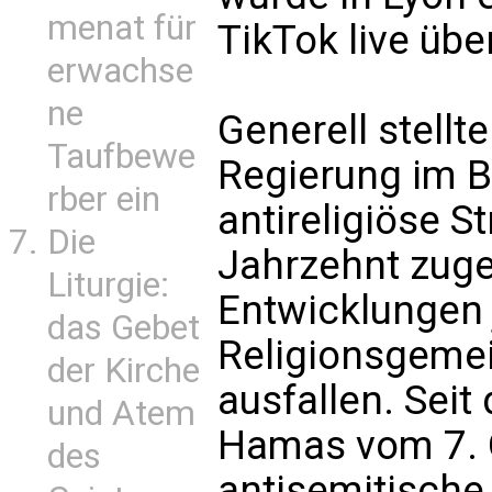
menat für
TikTok live üb
erwachse
ne
Generell stellt
Taufbewe
Regierung im Be
rber ein
antireligiöse St
Die
Jahrzehnt zug
Liturgie:
Entwicklungen 
das Gebet
Religionsgemei
der Kirche
ausfallen. Sei
und Atem
Hamas vom 7. 
des
antisemitische 