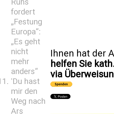
Ruhs
fordert
„Festung
Europa“:
„Es geht
nicht
Ihnen hat der A
mehr
helfen Sie kath
anders“
via Überweisun
'Du hast
mir den
Weg nach
Ars