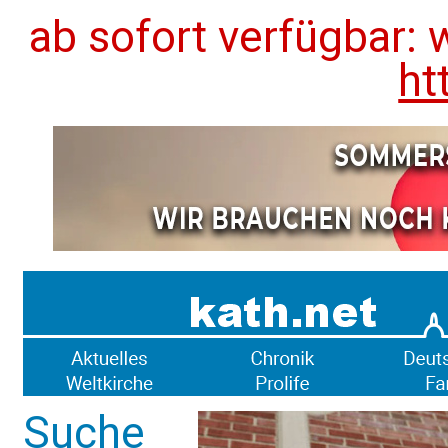
ab sofort verfügbar: 
ht
Suche