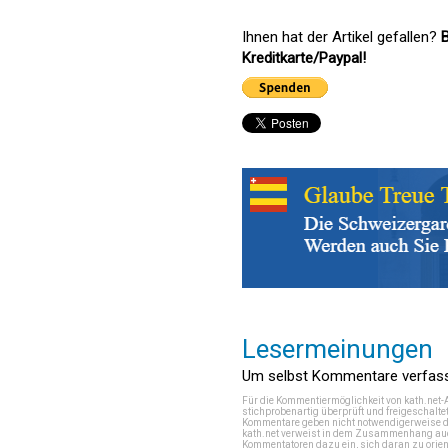
Ihnen hat der Artikel gefallen?
B
Kreditkarte/Paypal!
Lesermeinungen
Um selbst Kommentare verfasse
Für die Kommentiermöglichkeit von kath.net-
stichprobenartig überprüft und freigeschalte
Kommentare geben nicht notwendigerweise di
kath.net verweist in dem Zusammenhang auch
Kommentatoren dazu ein, sich daran zu orien