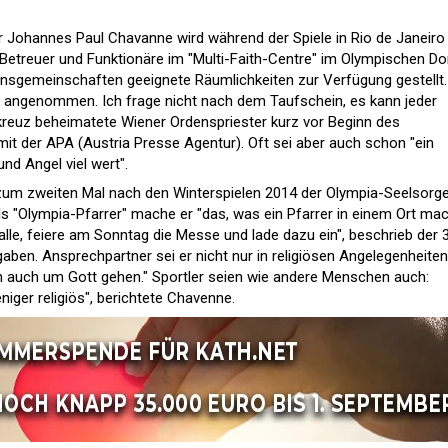
 Johannes Paul Chavanne wird während der Spiele in Rio de Janeiro
 Betreuer und Funktionäre im "Multi-Faith-Centre" im Olympischen Do
ionsgemeinschaften geeignete Räumlichkeiten zur Verfügung gestellt.
h angenommen. Ich frage nicht nach dem Taufschein, es kann jeder
kreuz beheimatete Wiener Ordenspriester kurz vor Beginn des
t der APA (Austria Presse Agentur). Oft sei aber auch schon "ein
nd Angel viel wert".
 zum zweiten Mal nach den Winterspielen 2014 der Olympia-Seelsorg
s "Olympia-Pfarrer" mache er "das, was ein Pfarrer in einem Ort mac
alle, feiere am Sonntag die Messe und lade dazu ein", beschrieb der 
gaben. Ansprechpartner sei er nicht nur in religiösen Angelegenheiten
n auch um Gott gehen." Sportler seien wie andere Menschen auch:
ger religiös", berichtete Chavenne.