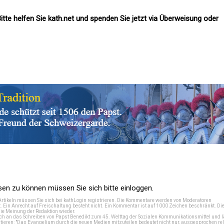
itte helfen Sie kath.net und spenden Sie jetzt via Überweisung oder
n zu können müssen Sie sich bitte einloggen.
Artikeln müssen Sie sich bei
kathLogin registrieren
. Die Kommentare werden von Moderatoren
t. Ein Anrecht auf Freischaltung besteht nicht. Ein Kommentar ist auf 1000 Zeichen beschränkt. Di
e Meinung der Redaktion wieder.
 an das Schreiben von Papst Benedikt zum 45. Welttag der Sozialen Kommunikationsmittel und lä
tieren: "Das Evangelium durch die neuen Medien mitzuteilen bedeutet nicht nur, ausgesprochen rel