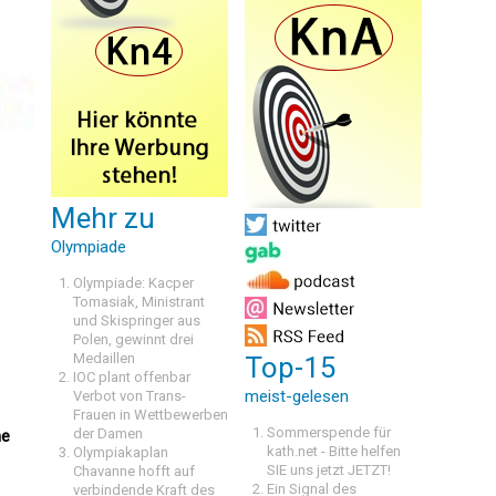
Mehr zu
Olympiade
Olympiade: Kacper
Tomasiak, Ministrant
und Skispringer aus
Polen, gewinnt drei
Medaillen
Top-15
IOC plant offenbar
meist-gelesen
Verbot von Trans-
Frauen in Wettbewerben
Sommerspende für
der Damen
he
kath.net - Bitte helfen
Olympiakaplan
SIE uns jetzt JETZT!
Chavanne hofft auf
Ein Signal des
verbindende Kraft des