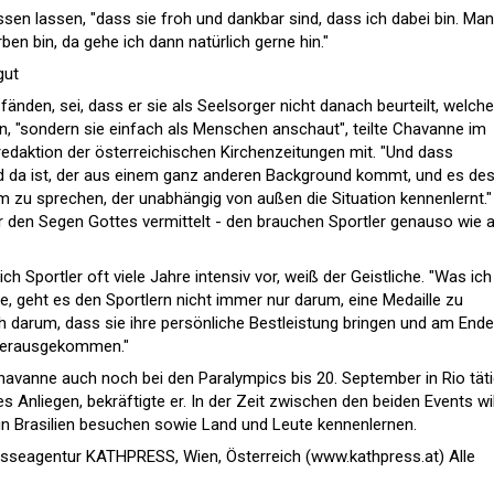
ssen lassen, "dass sie froh und dankbar sind, dass ich dabei bin. Ma
ben bin, da gehe ich dann natürlich gerne hin."
gut
änden, sei, dass er sie als Seelsorger nicht danach beurteilt, welche
en, "sondern sie einfach als Menschen anschaut", teilte Chavanne im
redaktion der österreichischen Kirchenzeitungen mit. "Und dass
nd da ist, der aus einem ganz anderen Background kommt, und es de
 zu sprechen, der unabhängig von außen die Situation kennenlernt."
 den Segen Gottes vermittelt - den brauchen Sportler genauso wie a
h Sportler oft viele Jahre intensiv vor, weiß der Geistliche. "Was ic
geht es den Sportlern nicht immer nur darum, eine Medaille zu
 darum, dass sie ihre persönliche Bestleistung bringen und am End
 herausgekommen."
vanne auch noch bei den Paralympics bis 20. September in Rio täti
s Anliegen, bekräftigte er. In der Zeit zwischen den beiden Events wil
in Brasilien besuchen sowie Land und Leute kennenlernen.
esseagentur KATHPRESS, Wien, Österreich (www.kathpress.at) Alle