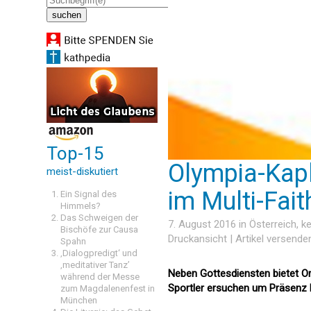
Top-15
Olympia-Kap
meist-diskutiert
im Multi-Fait
Ein Signal des
Himmels?
Das Schweigen der
7. August 2016 in
Österreich
, k
Bischöfe zur Causa
Druckansicht
|
Artikel versende
Spahn
‚Dialogpredigt‘ und
‚meditativer Tanz’
Neben Gottesdiensten bietet Or
während der Messe
Sportler ersuchen um Präsenz b
zum Magdalenenfest in
München