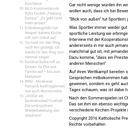
Bonifatius
Gar nicht wenige würden ihn wi
BILD-Kommentatorin
wollen auch, dass ich bei Bewer
Ruhs fordert „Festung
Europa“: „Es geht nicht
"Blick von außen" tut Sportlern 
mehr anders“
Was Sportler immer wieder gut f
Erdbebengefahr bei
Neapel: Italiens Kirche
sportliche Leistung sie erbring
ruft zum Gebet auf
Interview mit der Kooperations
'Du hast mir den Weg
andererseits in mir auch jema
nach Ars gezeigt; ich
manchmal gut ist, mit jemandem
werde Dir den Weg zum
Dazu komme, "dass ein Priester
Himmel zeigen'
Kardinal Burke ruft zu
anderen Menschen".
Einsatz für Ehe und
Auf ihren Wettkampf bereiten sic
Familie auf – bis zum
Martyrium
Gesprächen mitbekommen habe, 
IRRE! - Moskauer
gewinnen, sondern es geht auch
Patriarch Kyrill legitimiert
Tages schauen, was ist dabei
nun auch Atombombe
„Größer als
Nach den Sommerspielen ist Cha
[australischer] Football:
Das sei ihm ein ebenso wichtige
Die unstoppbare
verschiedene Kirchen-Projekte 
Wiederbelebung des
Glaubens“
Copyright 2016 Katholische Pr
Rechte vorbehalten