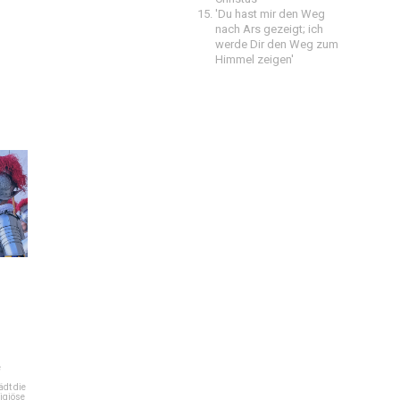
'Du hast mir den Weg
nach Ars gezeigt; ich
werde Dir den Weg zum
Himmel zeigen'
e
dt die
igiöse