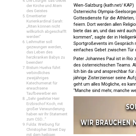
Die Liturgie: das Gebet
Wien-Salzburg (kath.net/ KAP)
der Kirche und Atem
des Geistes
Österreichs Olympia-Seelsorger
Emeritierter
Gottesdienste für die Athleten,
Kurienkardinal Sarah:
feiern. Dort werden allen Relig
„Riten können nicht
biete das an, und das wird auc
willkürlich abgeschafft
kommen", sagte der in Heiligen
werden“
Leihmutter soll
Sportgroßevents im Gespräch mi
gezwungen werden,
einfaches Gebet zwischen Tür u
das Leben des
herzkranken Babys zu
Pater Johannes Paul ist in Rio
beenden!
des österreichischen Teams. Al
Bistum Huelva führt
Ich bin da und ansprechbar für 
verbindliches
jährige Zisterzienser seine Auf
zweijähriges
Katechumenat für
geht um alles Mögliche, es kan
erwachsene
"Manche sind mehr, manche weni
Taufbewerber ein
„Sehr geehrter Herr
Erzbischof Koch, mit
großer Verwunderung
haben wir Ihr Statement
zum CSD…“
Fulda: Werbung für
Christopher Street Day
mit dem heiligen