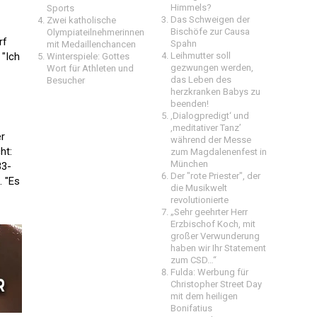
Himmels?
Sports
Das Schweigen der
Zwei katholische
Bischöfe zur Causa
Olympiateilnehmerinnen
rf
Spahn
mit Medaillenchancen
 "Ich
Leihmutter soll
Winterspiele: Gottes
gezwungen werden,
Wort für Athleten und
das Leben des
Besucher
herzkranken Babys zu
beenden!
‚Dialogpredigt‘ und
‚meditativer Tanz’
er
während der Messe
ht:
zum Magdalenenfest in
München
33-
Der "rote Priester", der
. "Es
die Musikwelt
revolutionierte
„Sehr geehrter Herr
Erzbischof Koch, mit
großer Verwunderung
haben wir Ihr Statement
zum CSD…“
Fulda: Werbung für
Christopher Street Day
mit dem heiligen
Bonifatius