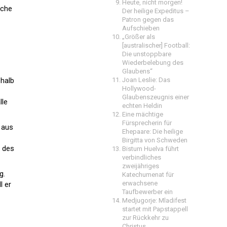
Heute, nicht morgen!
nche
Der heilige Expeditus –
Patron gegen das
Aufschieben
„Größer als
[australischer] Football:
Die unstoppbare
Wiederbelebung des
Glaubens“
shalb
Joan Leslie: Das
Hollywood-
Glaubenszeugnis einer
lle
echten Heldin
Eine mächtige
Fürsprecherin für
h aus
Ehepaare: Die heilige
Birgitta von Schweden
e des
Bistum Huelva führt
verbindliches
zweijähriges
g.
Katechumenat für
erwachsene
l er
Taufbewerber ein
Medjugorje: Mladifest
startet mit Papstappell
zur Rückkehr zu
Christus