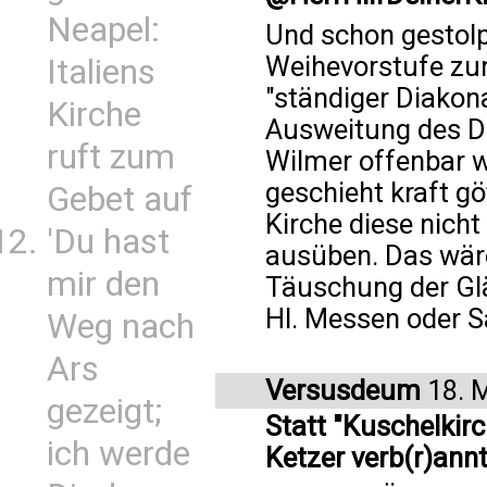
Neapel:
Und schon gestolp
Weihevorstufe zur
Italiens
"ständiger Diakon
Kirche
Ausweitung des Di
ruft zum
Wilmer offenbar w
geschieht kraft gö
Gebet auf
Kirche diese nicht
'Du hast
ausüben. Das wär
mir den
Täuschung der Gl
Hl. Messen oder 
Weg nach
Ars
Versusdeum
18. 
gezeigt;
Statt "Kuschelkir
ich werde
Ketzer verb(r)ann