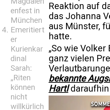
Magdalen
Reaktion auf d
enfest in
das Johanna Ve
München
aus Münster, f
Emeritiert
hatte.
er
„So wie Volker
Kurienkar
ganz vielen Pr
dinal
Verlautbarung
Sarah:
„Riten
bekannte Augs
können
Hartl
daraufhin 
nicht
willkürlich