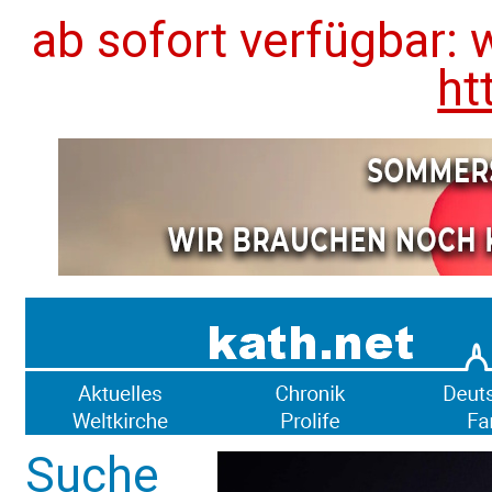
ab sofort verfügbar: 
ht
Suche