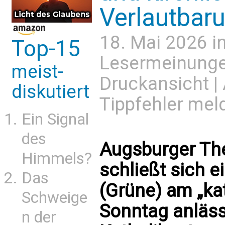
Verlautbar
18. Mai 2026 i
Top-15
Lesermeinung
meist-
Druckansicht
|
diskutiert
Tippfehler mel
Ein Signal
des
Augsburger Th
Himmels?
schließt sich e
Das
(Grüne) am „ka
Schweige
Sonntag anläss
n der