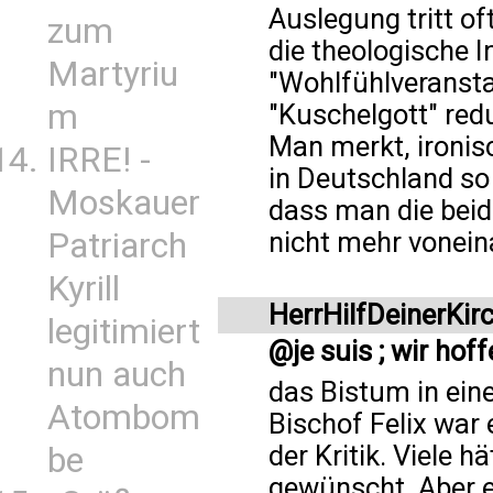
Auslegung tritt of
zum
die theologische I
Martyriu
"Wohlfühlveransta
m
"Kuschelgott" redu
Man merkt, ironi
IRRE! -
in Deutschland so
Moskauer
dass man die beid
Patriarch
nicht mehr vonein
Kyrill
HerrHilfDeinerKir
legitimiert
@je suis ; wir hof
nun auch
das Bistum in ein
Atombom
Bischof Felix war 
der Kritik. Viele 
be
gewünscht. Aber e