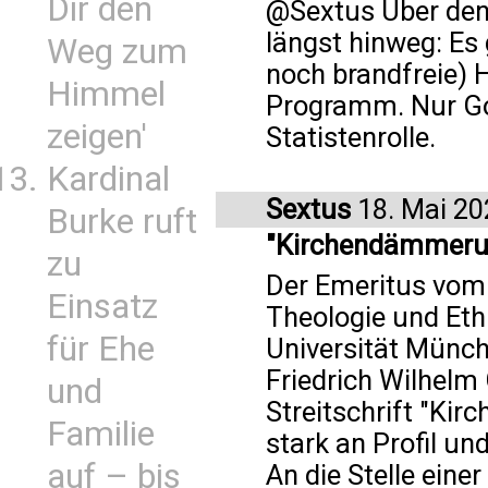
Dir den
@Sextus Über den 
längst hinweg: Es 
Weg zum
noch brandfreie) 
Himmel
Programm. Nur Got
zeigen'
Statistenrolle.
Kardinal
Sextus
18. Mai 20
Burke ruft
"Kirchendämmeru
zu
Der Emeritus vom 
Einsatz
Theologie und Eth
für Ehe
Universität Münch
Friedrich Wilhelm 
und
Streitschrift "Ki
Familie
stark an Profil un
auf – bis
An die Stelle eine