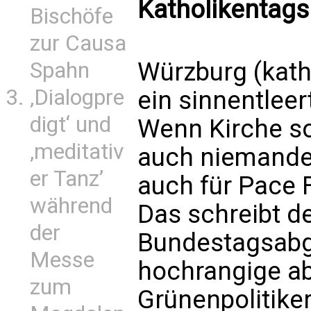
Katholikentags
Bischöfe
zur Causa
Würzburg (kath
Spahn
‚Dialogpre
ein sinnentlee
digt‘ und
Wenn Kirche so 
‚meditativ
auch niemande
er Tanz’
auch für Pace 
während
Das schreibt de
der
Bundestagsabg
Messe
hochrangige ab
zum
Grünenpolitiker