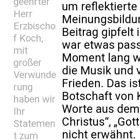
geehrter
um reflektierte
Herr
Meinungsbildun
Erzbischo
Beitrag gipfelt
f Koch,
war etwas pass
mit
Moment lang w
großer
die Musik und 
Verwunde
Frieden. Das ist
rung
Botschaft von 
haben wir
Worte aus dem
Ihr
Christus“, „Gott
Statemen
nicht erwähnt.
t zum