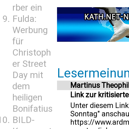
rber ein
Fulda:
Werbung
für
Christoph
er Street
Lesermeinu
Day mit
dem
Martinus Theophi
Link zur kritisier
heiligen
Unter diesem Lin
Bonifatius
Sonntag" anschaue
BILD-
https://www.ardm