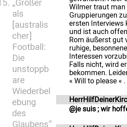
„Größer
Wilmer traut man
als
Gruppierungen zu e
ersten Interviews
[australis
und ist auch offen
cher]
Rom äußerst gut v
Football:
ruhige, besonnene 
Interessen vorzub
Die
Falls nicht, wird 
unstoppb
bekommen. Leider i
are
« Will to please « .
Wiederbel
HerrHilfDeinerKir
ebung
@je suis ; wir hoff
des
Glaubens“