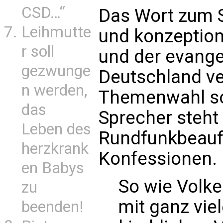
CSD…“
Das Wort zum S
Leihmutte
und konzeption
r soll
und der evange
gezwunge
Deutschland ve
n werden,
Themenwahl so
das
Sprecher steht 
Leben des
Rundfunkbeauft
herzkrank
Konfessionen.
en Babys
So wie Volke
zu
mit ganz vie
beenden!