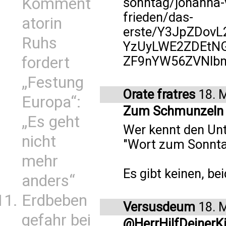
Komment
sonntag/johanna-v
frieden/das-
atorin
erste/Y3JpZDov
Ruhs
YzUyLWE2ZDEtN
fordert
ZF9nYW56ZVNlb
„Festung
Orate fratres
18. 
Europa“:
Zum Schmunzeln
„Es geht
Wer kennt den Un
nicht
"Wort zum Sonnta
mehr
Es gibt keinen, bei
anders“
Erdbeben
Versusdeum
18. 
gefahr bei
@HerrHilfDeinerK