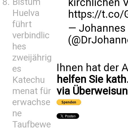
kirchlichen 
Bistum
Huelva
https://t.c
führt
— Johannes 
verbindlic
(@DrJohann
hes
zweijährig
Ihnen hat der A
es
helfen Sie kath
Katechu
via Überweisun
menat für
erwachse
ne
Taufbewe