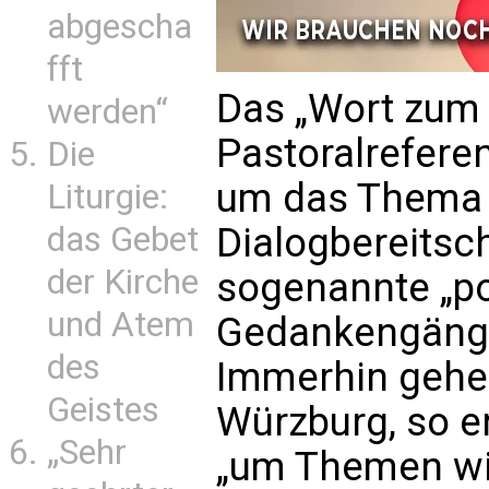
abgescha
fft
Das „Wort zum
werden“
Pastoralreferen
Die
um das Thema „
Liturgie:
das Gebet
Dialogbereitsc
der Kirche
sogenannte „po
und Atem
Gedankengänge
des
Immerhin gehe 
Geistes
Würzburg, so er
„Sehr
„um Themen wie 