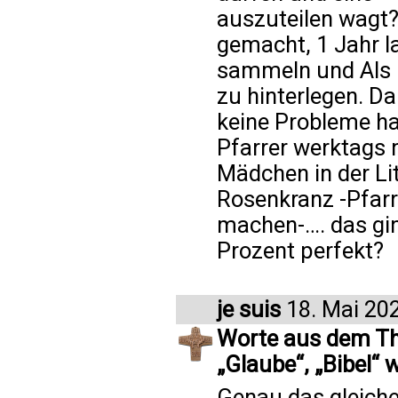
auszuteilen wagt? 
gemacht, 1 Jahr l
sammeln und Als k
zu hinterlegen. D
keine Probleme hat
Pfarrer werktags 
Mädchen in der Lit
Rosenkranz -Pfarre
machen-…. das gin
Prozent perfekt?
je suis
18. Mai 20
Worte aus dem The
„Glaube“, „Bibel“ 
Genau das gleiche