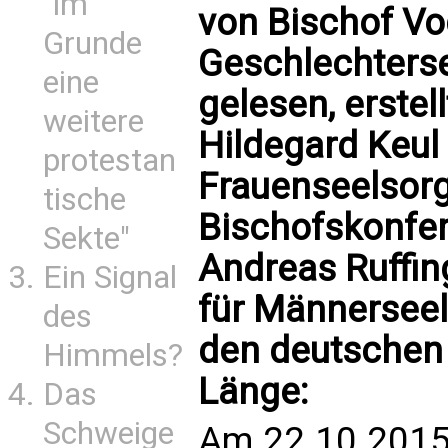
"im
von Bischof Vo
Grunde
Geschlechters
eine
gelesen, erstel
weitere
Hildegard Keul 
protestan
Frauenseelsor
tische
Bischofskonfer
Sekte"
Andreas Ruffing
Ein Signal
für Männerseel
des
den deutschen D
Himmels?
Länge:
Das
Schweige
Am 22.10.2015