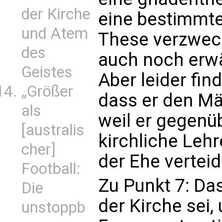
der Kirche
eine bestimmte
und Atem
These verzwec
des
auch noch erwäh
Geistes
Aber leider fin
„Größer
dass er den Mä
als
weil er gegenüb
[australis
kirchliche Lehr
cher]
der Ehe verteid
Football:
Zu Punkt 7: Das
Die
der Kirche sei,
unstoppb