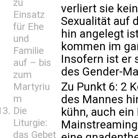
zu
verliert sie ke
Einsatz
Sexualität auf
für Ehe
hin angelegt is
und
kommen im ganz
Familie
Insofern ist e
auf – bis
des Gender-Mai
zum
Zu Punkt 6: 2 
Martyriu
des Mannes hin 
m
Die
kühn, auch ein
Liturgie:
Mainstreaming 
das Gebet
eine gnadenthe