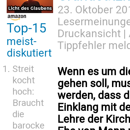
23. Oktober 20
Lesermeinung
Top-15
Druckansicht
|
meist-
Tippfehler mel
diskutiert
Streit
Wenn es um die
kocht
gehen soll, m
hoch:
werden, dass da
Braucht
Einklang mit d
die
Lehre der Kirc
barocke