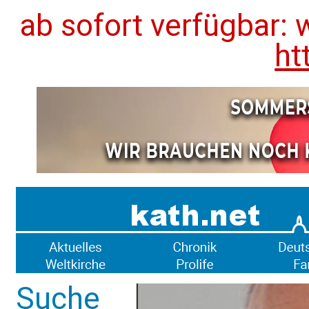
ab sofort verfügbar: 
ht
Suche