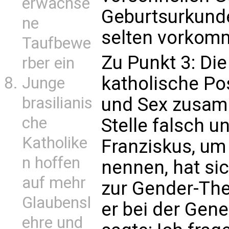
erwachse
Geburtsurkunde
ne
selten vorkom
Taufbewe
Zu Punkt 3: Die
rber ein
katholische Pos
Junge
und Sex zusamm
brasilianis
che
Stelle falsch u
Katholike
Franziskus, um 
n hoffen
nennen, hat sic
auf mehr
zur Gender-The
Glaubensl
er bei der Gen
ehre und