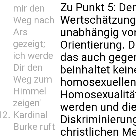
Zu Punkt 5: Der
mir den
Wertschätzung
Weg nach
unabhängig von
Ars
Orientierung. 
gezeigt;
ich werde
das auch gegen
Dir den
beinhaltet kei
Weg zum
homosexuellen 
Himmel
Homosexualität 
zeigen'
werden und die 
Kardinal
Diskriminierun
Burke ruft
christlichen M