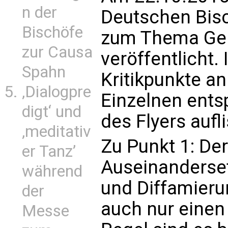
n der
Deutschen Bisc
Bischöfe
zum Thema Ge
zur Causa
veröffentlicht
Spahn
Kritikpunkte an
‚Dialogpre
Einzelnen ents
digt‘ und
des Flyers aufli
‚meditativ
Zu Punkt 1: Der
er Tanz’
Auseinanderse
während
und Diffamieru
der
auch nur einen
Messe