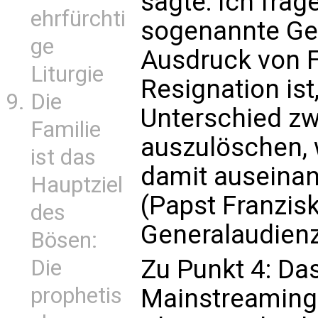
sagte: Ich fra
ehrfürchti
sogenannte Ge
ge
Ausdruck von F
Liturgie
Resignation ist,
Die
Unterschied z
Familie
auszulöschen, w
ist das
damit auseinan
Hauptziel
(Papst Franzis
des
Generalaudienz
Bösen:
Zu Punkt 4: Da
Die
prophetis
Mainstreaming e