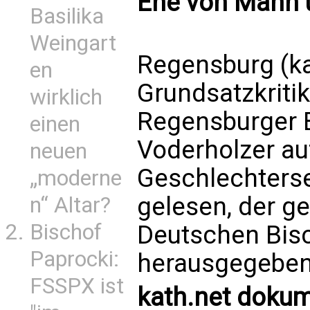
Ehe von Mann un
Basilika
Weingart
Regensburg (ka
en
Grundsatzkritik
wirklich
Regensburger B
einen
Voderholzer au
neuen
Geschlechters
„moderne
gelesen, der 
n“ Altar?
Bischof
Deutschen Bis
Paprocki:
herausgegeben
FSSPX ist
kath.net doku