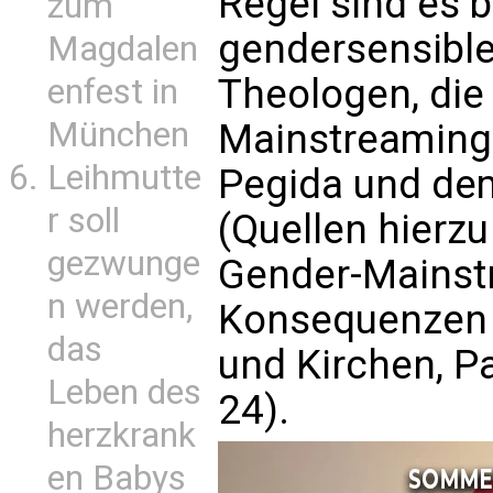
Regel sind es 
zum
gendersensibl
Magdalen
Theologen, die 
enfest in
München
Mainstreaming 
Leihmutte
Pegida und dem
r soll
(Quellen hierzu
gezwunge
Gender-Mainst
n werden,
Konsequenzen f
das
und Kirchen, P
Leben des
24).
herzkrank
en Babys