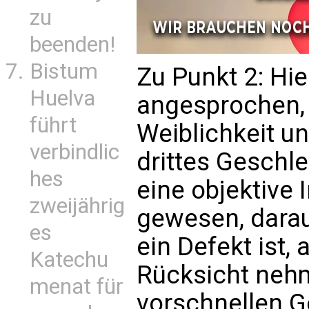
zu
beenden!
Bistum
Zu Punkt 2: Hie
Huelva
angesprochen, 
führt
Weiblichkeit un
verbindlic
drittes Geschle
hes
eine objektive
zweijährig
gewesen, darau
es
ein Defekt ist,
Katechu
Rücksicht nehm
menat für
vorschnellen G