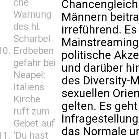
che
Chancengleich
Warnung
Männern beitra
des hl.
irreführend. E
Scharbel
Mainstreaming 
Erdbeben
politische Akz
gefahr bei
und darüber hi
Neapel:
des Diversity-M
Italiens
sexuellen Orien
Kirche
gelten. Es geh
ruft zum
Infragestellung
Gebet auf
das Normale u
'Du hast