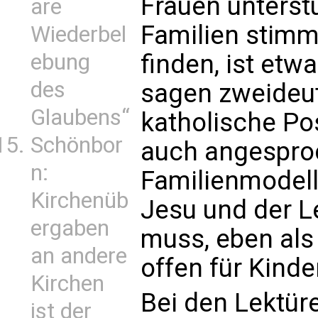
Frauen unterstüt
are
Familien stim
Wiederbel
finden, ist etw
ebung
des
sagen zweideut
Glaubens“
katholische Po
Schönbor
auch angespro
n:
Familienmodell
Kirchenüb
Jesu und der L
ergaben
muss, eben als
an andere
offen für Kinde
Kirchen
Bei den Lektür
ist der