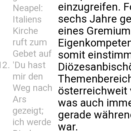
einzugreifen. F
Neapel:
sechs Jahre ge
Italiens
eines Gremiums
Kirche
Eigenkompetenz
ruft zum
Gebet auf
somit einstimm
'Du hast
Diözesanbischö
mir den
Themenbereich
Weg nach
österreichweit 
Ars
was auch imme
gezeigt;
gerade während
ich werde
war.