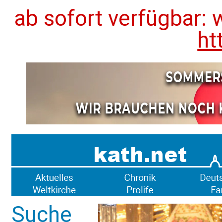
ab sofort verfügbar: 
ht
Suche