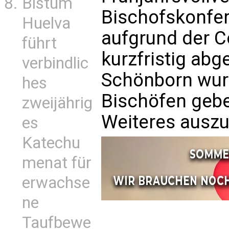
Bistum
Bischofskonfe
Huelva
aufgrund der 
führt
kurzfristig ab
verbindlic
Schönborn wur
hes
Bischöfen gebe
zweijährig
Weiteres ausz
es
Katechu
menat für
erwachse
ne
Taufbewe