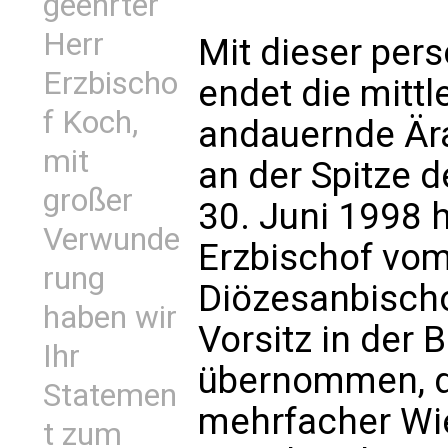
geehrter
Herr
Mit dieser per
Erzbischo
endet die mittl
f Koch,
andauernde Är
mit
an der Spitze 
großer
30. Juni 1998 
Verwunde
Erzbischof vo
rung
Diözesanbisch
haben wir
Vorsitz in der
Ihr
übernommen, d
Statemen
mehrfacher Wi
t zum