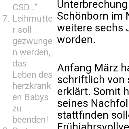
Unterbrechung 
CSD…“
Schönborn im 
Leihmutte
weitere sechs 
r soll
worden.
gezwunge
n werden,
das
Anfang März ha
Leben des
schriftlich von
herzkrank
erklärt. Somit 
en Babys
seines Nachfol
zu
stattfinden soll
beenden!
Frühjahrsvoll