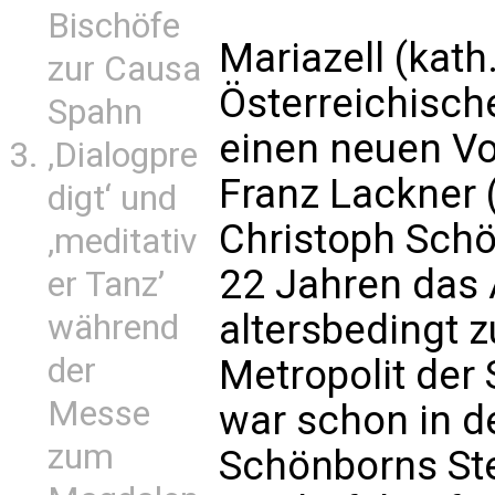
Bischöfe
Mariazell (kath
zur Causa
Österreichisch
Spahn
einen neuen Vo
‚Dialogpre
Franz Lackner (
digt‘ und
Christoph Schö
‚meditativ
22 Jahren das 
er Tanz’
altersbedingt z
während
der
Metropolit der
Messe
war schon in d
zum
Schönborns Stel