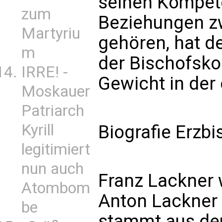
seinen Kompet
zum
Beziehungen zw
Martyriu
gehören, hat de
m
der Bischofsko
IRRE! -
Gewicht in der 
Moskauer
Patriarch
Kyrill
Biografie Erzb
legitimiert
nun auch
Franz Lackner 
Atombom
Anton Lackner 
be
stammt aus de