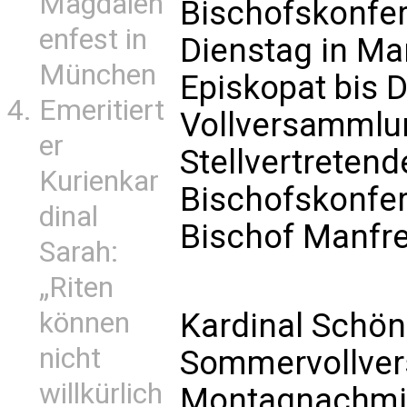
Magdalen
Bischofskonfer
enfest in
Dienstag in Mar
München
Episkopat bis 
Emeritiert
Vollversammlu
er
Stellvertreten
Kurienkar
Bischofskonfer
dinal
Bischof Manfre
Sarah:
„Riten
Kardinal Schön
können
nicht
Sommervollve
willkürlich
Montagnachmit