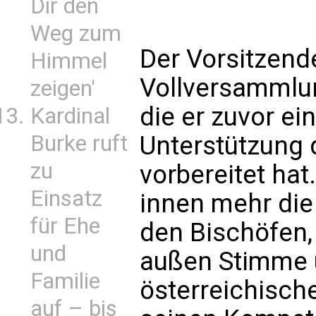
Dir den
Weg zum
Der Vorsitzende 
Himmel
Vollversammlun
zeigen'
die er zuvor ei
Kardinal
Unterstützung 
Burke ruft
zu
vorbereitet hat
Einsatz
innen mehr die
für Ehe
den Bischöfen, 
und
außen Stimme 
Familie
österreichisch
auf – bis