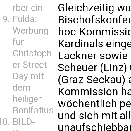
Gleichzeitig w
rber ein
Bischofskonfer
Fulda:
Werbung
hoc-Kommissio
für
Kardinals einge
Christoph
Lackner sowie 
er Street
Scheuer (Linz)
Day mit
(Graz-Seckau) 
dem
Kommission hat
heiligen
wöchentlich pe
Bonifatius
und sich mit al
BILD-
unaufschiebbar