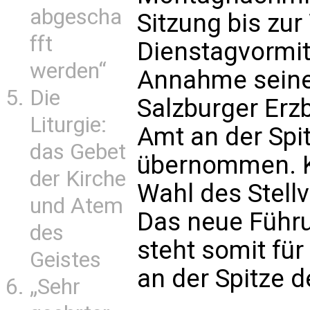
abgescha
Sitzung bis zu
fft
Dienstagvormitt
werden“
Annahme seine
Die
Salzburger Erz
Liturgie:
Amt an der Spi
das Gebet
übernommen. Ku
der Kirche
Wahl des Stell
und Atem
Das neue Führ
des
steht somit fü
Geistes
an der Spitze 
„Sehr