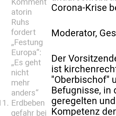
Komment
Corona-Krise b
atorin
Ruhs
Moderator, Ge
fordert
„Festung
Europa“:
Der Vorsitzend
„Es geht
ist kirchenrech
nicht
"Oberbischof" 
mehr
Befugnisse, in 
anders“
geregelten un
Erdbeben
Kompetenz der
gefahr bei