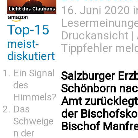
16. Juni 2020 
Lesermeinung
Top-15
Druckansicht
|
meist-
Tippfehler mel
diskutiert
Ein Signal
Salzburger Erzb
des
Schönborn nach
Himmels?
Amt zurücklegt
Das
der Bischofskon
Schweige
Bischof Manfr
n der