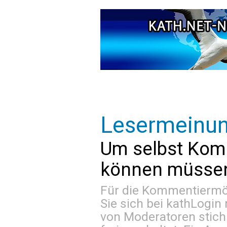
Lesermeinu
Um selbst Kom
können müssen 
Für die Kommentiermög
Sie sich bei
kathLogin 
von Moderatoren stich