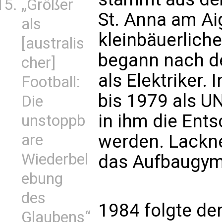
„Größer
St. Anna am Ai
als
kleinbäuerlich
[australis
begann nach de
cher]
als Elektriker.
Football:
bis 1979 als U
Die
in ihm die Ents
unstoppb
werden. Lackne
are
Wiederbel
das Aufbaugym
ebung
des
1984 folgte der 
Glaubens“