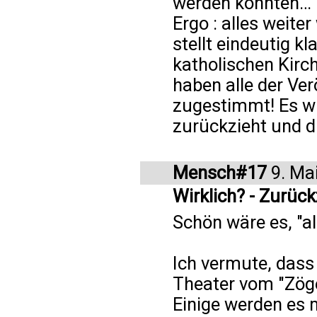
werden könnten…
Ergo : alles weite
stellt eindeutig k
katholischen Kirch
haben alle der Ve
zugestimmt! Es wi
zurückzieht und di
Mensch#17
9. Ma
Wirklich? - Zurückz
Schön wäre es, "al
Ich vermute, dass 
Theater vom "Zög
Einige werden es 