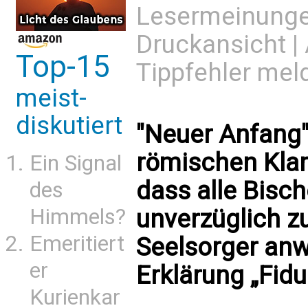
Lesermeinung
Druckansicht
|
Top-15
Tippfehler mel
meist-
diskutiert
"Neuer Anfang"
römischen Klars
Ein Signal
dass alle Bisc
des
Himmels?
unverzüglich z
Emeritiert
Seelsorger anw
er
Erklärung „Fidu
Kurienkar