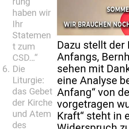
rung
haben wir
Ihr
Statemen
Dazu stellt de
t zum
Anfangs, Bernh
CSD…“
sehen mit Dank
Die
eine Analyse b
Liturgie:
das Gebet
Anfang“ von de
der Kirche
vorgetragen wu
und Atem
Kraft“ steht in
des
Widerspruch zu