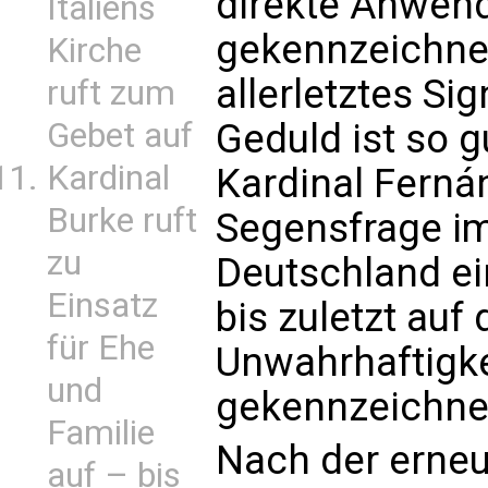
direkte Anwen
Italiens
gekennzeichnet
Kirche
allerletztes Si
ruft zum
Gebet auf
Geduld ist so g
Kardinal
Kardinal Fernán
Burke ruft
Segensfrage i
zu
Deutschland ei
Einsatz
bis zuletzt auf
für Ehe
Unwahrhaftigke
und
gekennzeichnet
Familie
Nach der erne
auf – bis