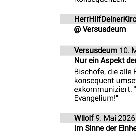
HerrHilfDeinerKir
@ Versusdeum
Versusdeum
10. 
Nur ein Aspekt de
Bischöfe, die all
konsequent umset
exkommuniziert. 
Evangelium!"
Wilolf
9. Mai 2026
Im Sinne der Einhe