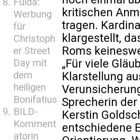
Fulda:
kritischen An
Werbung
tragen. Kardina
für
klargestellt, 
Christoph
Roms keineswe
er Street
„Für viele Gläu
Day mit
dem
Klarstellung au
heiligen
Verunsicherung
Bonifatius
Sprecherin der 
BILD-
Kerstin Goldsch
Komment
entschiedene E
atorin