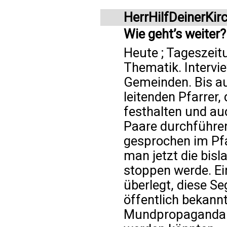
HerrHilfDeinerKir
Wie geht’s weiter?
Heute ; Tageszeitu
Thematik. Interv
Gemeinden. Bis au
leitenden Pfarrer, 
festhalten und a
Paare durchführe
gesprochen im Pfa
man jetzt die bisl
stoppen werde. Ei
überlegt, diese S
öffentlich bekann
Mundpropaganda d