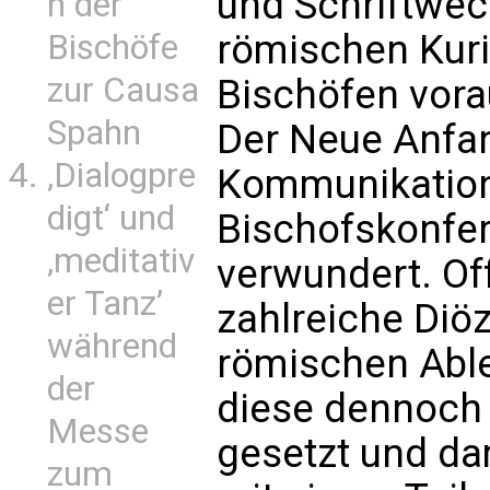
und Schriftwec
n der
römischen Kur
Bischöfe
zur Causa
Bischöfen vor
Spahn
Der Neue Anfan
‚Dialogpre
Kommunikation
digt‘ und
Bischofskonfer
‚meditativ
verwundert. Of
er Tanz’
zahlreiche Diö
während
römischen Abl
der
diese dennoch f
Messe
gesetzt und dam
zum