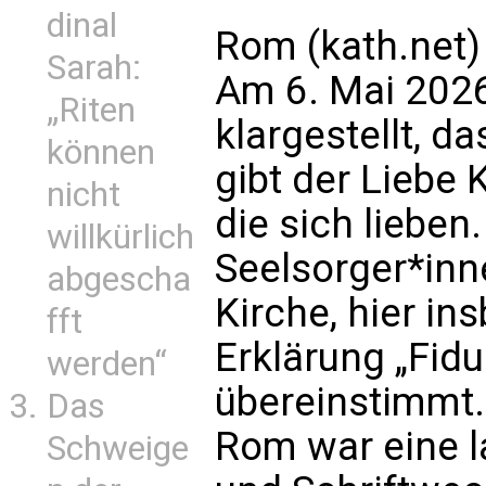
dinal
Rom (kath.net)
Sarah:
Am 6. Mai 2026
„Riten
klargestellt, d
können
gibt der Liebe 
nicht
die sich lieben
willkürlich
Seelsorger*inn
abgescha
Kirche, hier in
fft
Erklärung „Fidu
werden“
übereinstimmt.
Das
Rom war eine l
Schweige