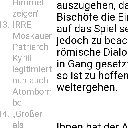
Himmel
auszugehen, d
zeigen'
Bischöfe die Ei
IRRE! -
auf das Spiel s
Moskauer
jedoch zu beac
Patriarch
römische Dialo
Kyrill
in Gang gesetzt
legitimiert
so ist zu hoffe
nun auch
weitergehen.
Atombom
be
„Größer
als
Ihnen hat der A