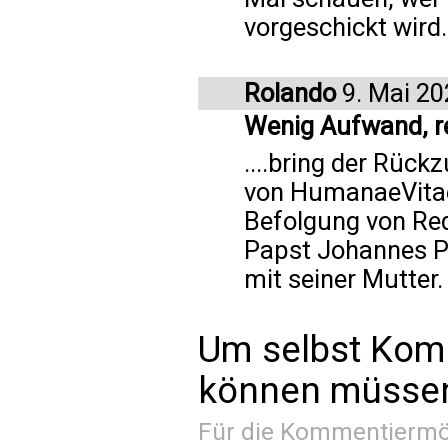
vorgeschickt wird.
Rolando
9. Mai 20
Wenig Aufwand, rei
....bring der Rück
von HumanaeVitae
Befolgung von Re
Papst Johannes Pa
mit seiner Mutter.
Um selbst Kom
können müssen 
Für die Kommentiermög