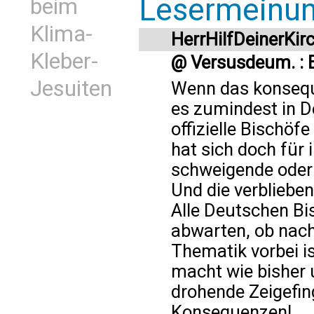
Lesermeinu
beim
Klima-
HerrHilfDeinerKir
Kleber-
@ Versusdeum. : B
Jesuiten
Wenn das konsequ
es zumindest in D
offizielle Bischöf
hat sich doch für 
schweigende oder 
Und die verbliebe
Alle Deutschen Bi
abwarten, ob nach
Thematik vorbei i
macht wie bisher 
drohende Zeigefin
Konsequenzen!