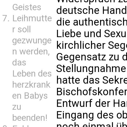
Geistes
deutsche Handr
Leihmutte
die authentisc
r soll
Liebe und Sexua
gezwunge
kirchlicher Seg
n werden,
Gegensatz zu 
das
Stellungnahme
Leben des
hatte das Sekr
herzkrank
Bischofskonfer
en Babys
Entwurf der Ha
zu
Eingang des ob
beenden!
noch einmal üb