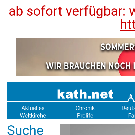
ab sofort verfügbar: 
ht
Suche