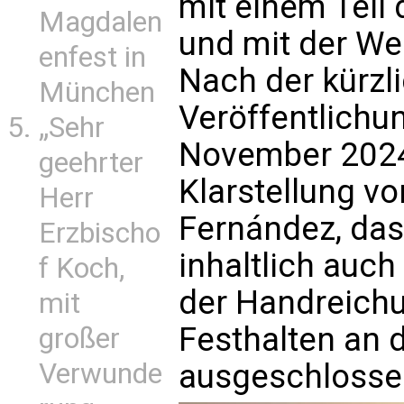
mit einem Teil
Magdalen
und mit der Wel
enfest in
Nach der kürzli
München
Veröffentlichu
„Sehr
November 2024
geehrter
Klarstellung vo
Herr
Fernández, das
Erzbischo
inhaltlich auch
f Koch,
der Handreichun
mit
Festhalten an 
großer
Verwunde
ausgeschlossen