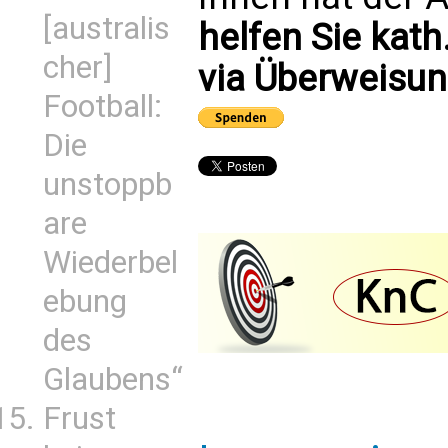
[australis
helfen Sie kath
cher]
via Überweisun
Football:
Die
unstoppb
are
Wiederbel
ebung
des
Glaubens“
Frust