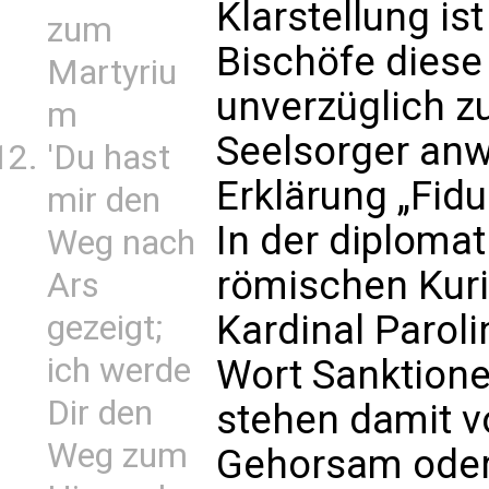
Klarstellung is
zum
Bischöfe dies
Martyriu
unverzüglich z
m
Seelsorger anw
'Du hast
Erklärung „Fidu
mir den
In der diploma
Weg nach
römischen Kuri
Ars
Kardinal Paroli
gezeigt;
ich werde
Wort Sanktione
Dir den
stehen damit vo
Weg zum
Gehorsam oder 