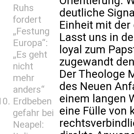
Orientierung. W
Ruhs
deutliche Signa
fordert
Einheit mit der
„Festung
Lasst uns in de
Europa“:
loyal zum Paps
„Es geht
zugewandt dene
nicht
Der Theologe M
mehr
des Neuen Anfa
anders“
einem langen W
Erdbeben
eine Fülle von 
gefahr bei
rechtsverbindl
Neapel: