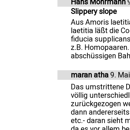
Hans Mohrmann
9
Slippery slope
Aus Amoris laetiti
laetitia läßt die 
fiducia supplican
z.B. Homopaaren. D
abschüssigen Bahn
maran atha
9. Ma
Das umstrittene D
völlig unterschiedl
zurückgezogen wer
dann andererseits
etc.- daran sieht 
da es vor allem b