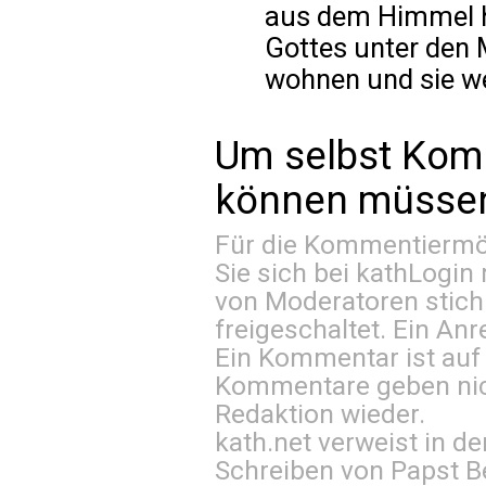
aus dem Himmel 
Gottes unter den M
wohnen und sie wer
Um selbst Kom
können müssen 
Für die Kommentiermög
Sie sich bei
kathLogin 
von Moderatoren stich
freigeschaltet. Ein Anr
Ein Kommentar ist auf
Kommentare geben nic
Redaktion wieder.
kath.net verweist in
Schreiben von Papst B