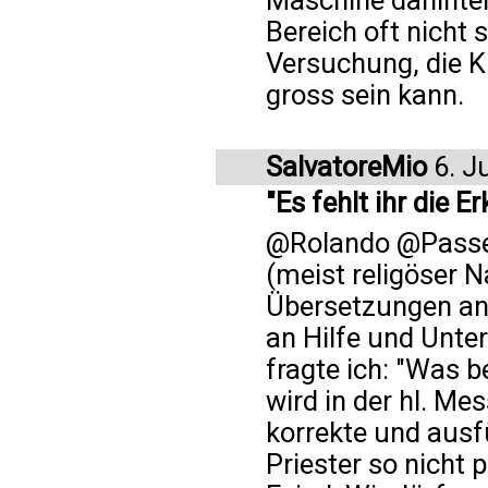
Maschine dahinters
Bereich oft nicht 
Versuchung, die K
gross sein kann.
SalvatoreMio
6. J
"Es fehlt ihr die 
@Rolando @Passer
(meist religöser 
Übersetzungen anf
an Hilfe und Unt
fragte ich: "Was b
wird in der hl. Me
korrekte und ausf
Priester so nicht p