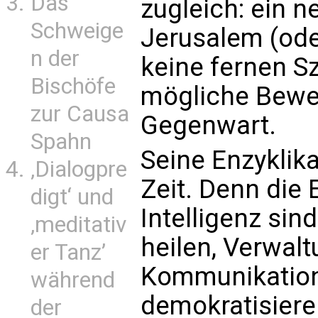
Das
zugleich: ein 
Schweige
Jerusalem (ode
n der
keine fernen S
Bischöfe
mögliche Bewe
zur Causa
Gegenwart.
Spahn
Seine Enzyklik
‚Dialogpre
Zeit. Denn die
digt‘ und
Intelligenz sin
‚meditativ
heilen, Verwalt
er Tanz’
Kommunikation 
während
demokratisiere
der