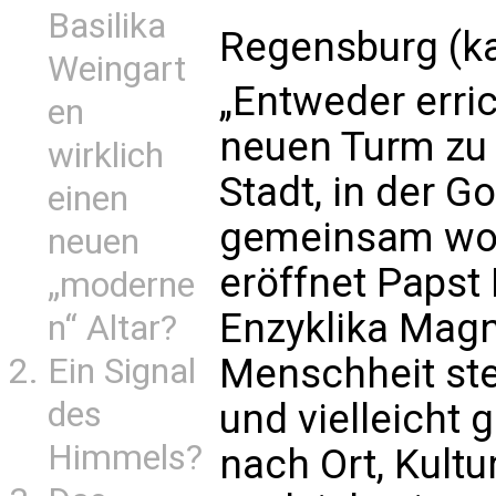
Basilika
Regensburg (ka
Weingart
„Entweder erri
en
neuen Turm zu 
wirklich
Stadt, in der 
einen
gemeinsam woh
neuen
eröffnet Papst 
„moderne
Enzyklika Magn
n“ Altar?
Menschheit ste
Ein Signal
des
und vielleicht 
Himmels?
nach Ort, Kultu