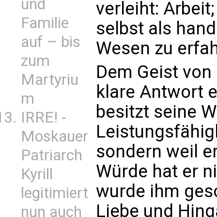
und
verleiht: Arbeit
Familie
selbst als hand
auf – bis
Wesen zu erfah
zum
Dem Geist von B
Martyriu
klare Antwort 
m
besitzt seine 
IRRE! -
Leistungsfähigk
Moskauer
sondern weil er
Patriarch
Würde hat er n
Kyrill
wurde ihm gesc
legitimiert
Liebe und Hing
nun auch