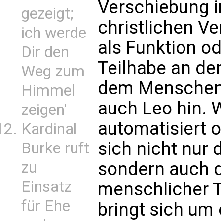
Verschiebung i
gezeigt;
christlichen Ve
ich werde
als Funktion od
Dir den
Teilhabe an de
Weg zum
dem Menschen 
Himmel
auch Leo hin. 
zeigen'
automatisiert o
Kardinal
sich nicht nur 
Burke ruft
zu
sondern auch 
Einsatz
menschlicher T
für Ehe
bringt sich um