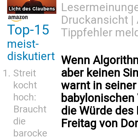
Lesermeinung
Druckansicht
|
Top-15
Tippfehler mel
meist-
diskutiert
Wenn Algorith
aber keinen Sin
Streit
warnt in seiner
kocht
hoch:
babylonischen 
Braucht
die Würde des
die
Freitag von Do
barocke