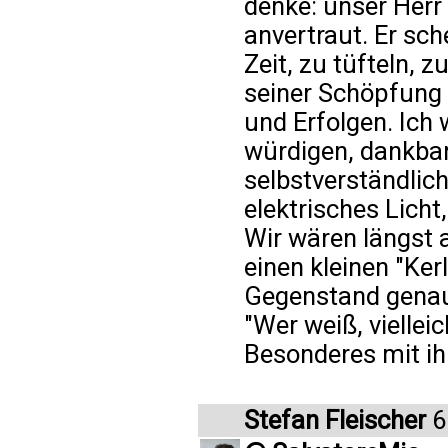
denke: unser Herr
anvertraut. Er sch
Zeit, zu tüfteln, 
seiner Schöpfung
und Erfolgen. Ich
würdigen, dankbare
selbstverständlic
elektrisches Lich
Wir wären längst a
einen kleinen "Ker
Gegenstand genau
"Wer weiß, viellei
Besonderes mit ih
Stefan Fleischer
6