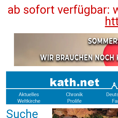
ab sofort verfügbar: 
ht
Suche