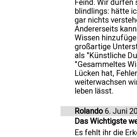
Feind. Wir dürfen 
blindlings: hätte 
gar nichts verstehe
Andererseits kann
Wissen hinzufügen
großartige Unterst
als "Künstliche D
"Gesammeltes Wis
Lücken hat, Fehler
weiterwachsen wir
leben lässt.
Rolando
6. Juni 2
Das Wichtigste we
Es fehlt ihr die Er