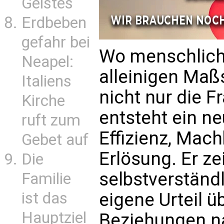
Geistes
Erdbeben
gefahr bei
Wo menschlic
Neapel:
alleinigen Maß
Italiens
nicht nur die F
Kirche
entsteht ein ne
ruft zum
Effizienz, Mac
Gebet auf
Erlösung. Er zei
Die
selbstverständ
Familie
ist das
eigene Urteil 
Hauptziel
Beziehungen na