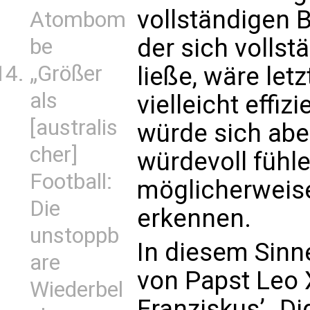
vollständigen 
Atombom
der sich vollst
be
„Größer
ließe, wäre let
als
vielleicht effizi
[australis
würde sich abe
cher]
würdevoll fühl
Football:
möglicherweise
Die
erkennen.
unstoppb
In diesem Sinne
are
von Papst Leo 
Wiederbel
Franziskus’ „Dig