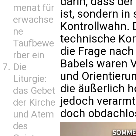
darin, dass de
menat für
ist, sondern i
erwachse
Kontrollwahn. 
ne
technische Kont
Taufbewe
die Frage nach
rber ein
Babels waren V
Die
und Orientierun
Liturgie:
die äußerlich h
das Gebet
jedoch verarmt 
der Kirche
doch obdachlo
und Atem
des