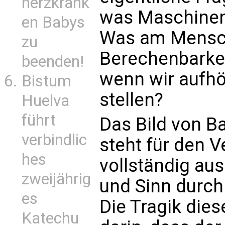
herzkrank
was Maschinen 
en Babys
Was am Mensch
zu
Berechenbarkei
beenden!
wenn wir aufhö
Bistum
stellen?
Huelva
führt
Das Bild von Ba
verbindlic
steht für den V
hes
vollständig aus
zweijährig
und Sinn durch
es
Die Tragik dies
Katechu