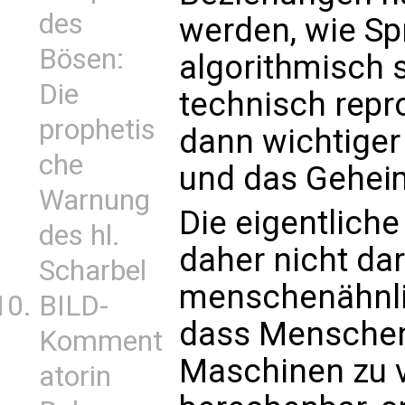
des
werden, wie Sp
Bösen:
algorithmisch 
Die
technisch repro
prophetis
dann wichtiger 
che
und das Geheim
Warnung
Die eigentliche
des hl.
daher nicht da
Scharbel
menschenähnli
BILD-
dass Menschen
Komment
Maschinen zu ve
atorin