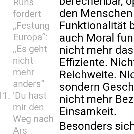
berechenbar, op
Ruhs
den Menschen 
fordert
Funktionalität
„Festung
auch Moral funk
Europa“:
„Es geht
nicht mehr das
nicht
Effiziente. Nic
mehr
Reichweite. Ni
anders“
sondern Geschw
'Du hast
nicht mehr Bez
mir den
Einsamkeit.
Weg nach
Besonders sich
Ars