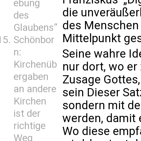
ebung
die unveräußer
des
des Menschen 
Glaubens“
Mittelpunkt ges
Schönbor
n:
Seine wahre Id
Kirchenüb
nur dort, wo er
ergaben
Zusage Gottes, 
an andere
sein Dieser Sat
Kirchen
sondern mit 
ist der
werden, damit e
richtige
Wo diese empfa
Weg