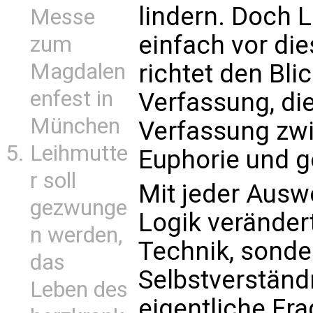
lindern. Doch L
Messe
einfach vor di
zum
Magdalen
richtet den Blic
enfest in
Verfassung, die
München
Verfassung zw
Leihmutte
Euphorie und g
r soll
Mit jeder Ausw
gezwunge
Logik verändert
n werden,
Technik, sonde
das
Selbstverständ
Leben des
eigentliche Fra