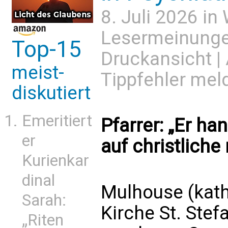
8. Juli 2026 in
Lesermeinung
Top-15
Druckansicht
|
meist-
Tippfehler mel
diskutiert
Emeritiert
Pfarrer: „Er ha
er
auf christliche
Kurienkar
dinal
Mulhouse (kath
Sarah:
Kirche St. Stef
„Riten