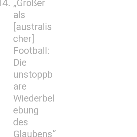
„Größer
als
[australis
cher]
Football:
Die
unstoppb
are
Wiederbel
ebung
des
Glaubens“