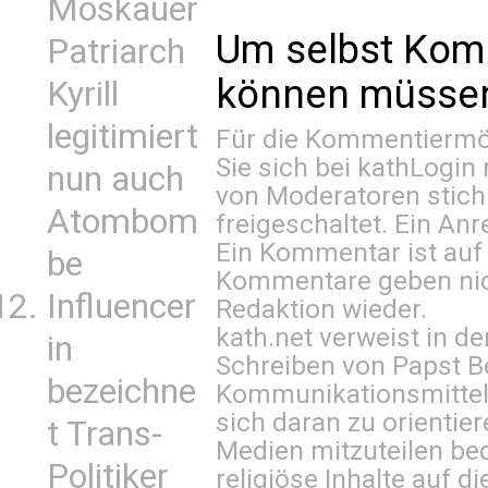
Moskauer
Um selbst Kom
Patriarch
können müssen 
Kyrill
legitimiert
Für die Kommentiermög
Sie sich bei
kathLogin 
nun auch
von Moderatoren stich
Atombom
freigeschaltet. Ein Anr
Ein Kommentar ist auf
be
Kommentare geben nic
Influencer
Redaktion wieder.
kath.net verweist in
in
Schreiben von Papst B
bezeichne
Kommunikationsmittel 
sich daran zu orientie
t Trans-
Medien mitzuteilen be
Politiker
religiöse Inhalte auf 