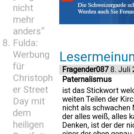
nicht
mehr
anders“
Fulda:
Werbung
Lesermeinu
für
Fragender087
8. Juli
Christoph
Paternalismus
er Street
ist das Stickwort wel
weiten Teilen der Kirc
Day mit
nicht als schwachen 
dem
der alles weiß, alles 
heiligen
Denken, ist der der ni
einer der eben genau 