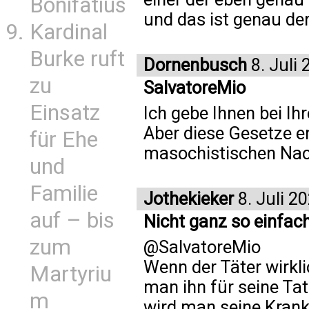
Bonifatius
und das ist genau der
Kardinal
Burke ruft
Dornenbusch
8. Juli 
zu
SalvatoreMio
Einsatz
Ich gebe Ihnen bei Ih
Aber diese Gesetze e
für Ehe
masochistischen Nach
und
Familie
Jothekieker
8. Juli 2
auf – bis
Nicht ganz so einfac
zum
@SalvatoreMio
Wenn der Täter wirkli
Martyriu
man ihn für seine Ta
m
wird man seine Krank