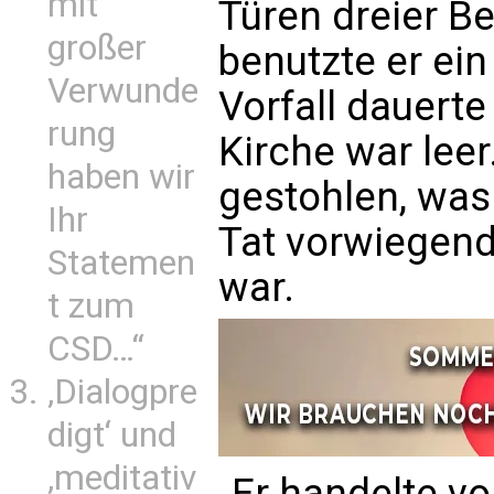
mit
Türen dreier Be
großer
benutzte er ein
Verwunde
Vorfall dauerte
rung
Kirche war leer
haben wir
gestohlen, was 
Ihr
Tat vorwiegend 
Statemen
war.
t zum
CSD…“
‚Dialogpre
digt‘ und
‚meditativ
„Er handelte vo