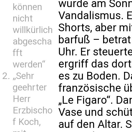
wurde am Sonnta
können
Vandalismus. E
nicht
Shorts, aber m
willkürlich
barfuß – betra
abgescha
Uhr. Er steuerte
fft
ergriff das do
werden“
es zu Boden. Da
„Sehr
französische ü
geehrter
Herr
„Le Figaro“. D
Erzbischo
Vase und schü
f Koch,
auf den Altar. 