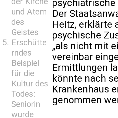
der Kirche
psychiatrische
und Atem
Der Staatsanwa
des
Heitz, erklärte
Geistes
psychische Zus
Erschütte
„als nicht mit
rndes
vereinbar einge
Beispiel
Ermittlungen l
für die
könnte nach se
Kultur des
Krankenhaus e
Todes:
genommen wer
Seniorin
wurde