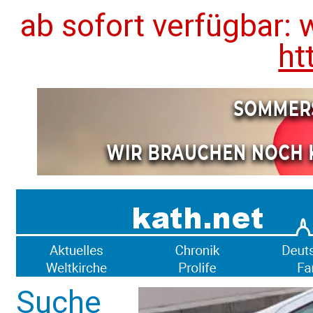
ab sofort verfügbar: 
ht
Suche