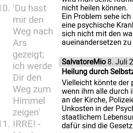
'Du hast
nicht heilen können.
Ein Problem sehe ich 
mir den
eine psychische Kra
Weg nach
sich nicht mit den w
Ars
aueinandersetzen zu
gezeigt;
SalvatoreMio
8. Juli 
ich werde
Heilung durch Selbst
Dir den
Vielleicht könnte der
Weg zum
wenn ihm alle durch
Himmel
an der Kirche, Polize
Unkosten in der Psyc
zeigen'
staatlichem Lebensun
IRRE! -
dafür sind die Geset