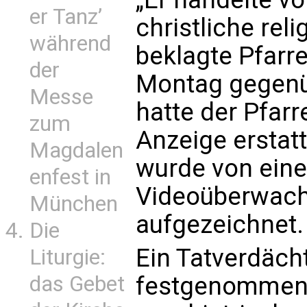
er Tanz’
christliche rel
während
beklagte Pfarr
der
Montag gegenüb
Messe
hatte der Pfarr
zum
Anzeige erstat
Magdalen
wurde von eine
enfest in
Videoüberwac
München
aufgezeichnet.
Die
Ein Tatverdäch
Liturgie:
das Gebet
festgenommen 