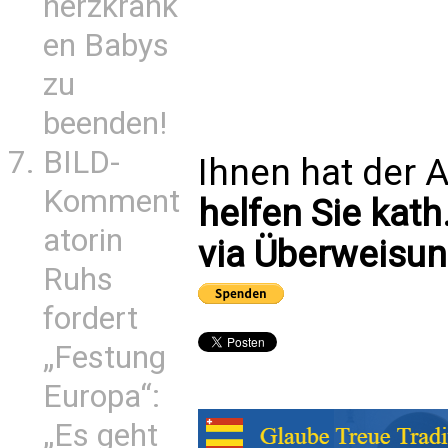
herzkrank
en Babys
zu
beenden!
BILD-
Ihnen hat der A
Komment
helfen Sie kath
atorin
via Überweisun
Ruhs
fordert
„Festung
Europa“:
„Es geht