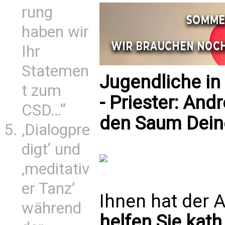
rung
haben wir
Ihr
Statemen
Jugendliche in
t zum
- Priester: And
CSD…“
den Saum Dei
‚Dialogpre
digt‘ und
‚meditativ
er Tanz’
Ihnen hat der A
während
helfen Sie kath