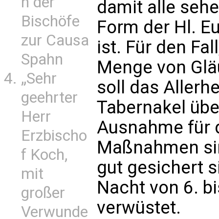
n der
damit alle sehe
Bischöfe
Form der Hl. E
zur Causa
ist. Für den Fa
Spahn
Menge von Glä
„Sehr
soll das Allerh
geehrter
Tabernakel übe
Herr
Ausnahme für d
Erzbischo
Maßnahmen sind
f Koch,
gut gesichert s
mit
Nacht von 6. bi
großer
verwüstet.
Verwunde