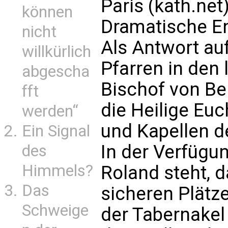
Paris (kath.net
können
Dramatische En
nicht
Als Antwort au
willkürlich
Pfarren in den
abgescha
Bischof von Be
fft
die Heilige Euc
werden“
und Kapellen de
Ein Signal
In der Verfügu
des
Himmels?
Roland steht, d
Das
sicheren Plätz
Schweige
der Tabernakel 