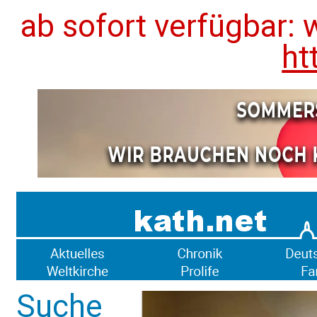
ab sofort verfügbar: 
ht
Suche