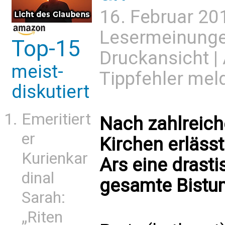
16. Februar 20
Lesermeinung
Top-15
Druckansicht
|
meist-
Tippfehler mel
diskutiert
Emeritiert
Nach zahlreic
er
Kirchen erlässt
Kurienkar
Ars eine drast
dinal
gesamte Bistu
Sarah:
„Riten